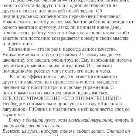
одного объекта на другой или с одной деятельности на
другую в связи с постановкой новой задачи. Об
индивидуальных особенностях переключения внимания
можно судить по тому, насколько быстро ребенок переходит от
одного занятия к другому, легко ли начинает новое дело,
втягивается в работу, может ли быстро закончить какое-либо
занятие или постоянно возвращается к нему в своих мыслях
или действиях.
Внимание — это не раз и навсегда данное качество.
Внимание можно и нужно развивать! Самому младшему
школьнику это сделать очень трудно. Ему необходимо помочь
научиться управлять своим вниманием. И главными
помощниками ребенку могут стать его папа и мама.
К числу эффективных средств развития внимания и
других познавательных процессов личности младшего
школьника относятся игры и игровые упражнения. С
некоторыми из них мы предлагаем познакомиться.
ИГРОВОЕ УПРАЖНЕНИЕ «КТО ВНИМАТЕЛЬНЫЙ?»
Необходимо внимательно прослушать сказку «Лисенок и
лягушонок» Г Юдина и подсчитать в ней количество слов со
звуком «л»
В лесу в большой луже, жил маленький лягушонок, который
очень любил лепить из глины.
Вылезет из лужи, наберет глины и сидит лепит. Сначала он