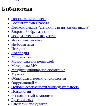
Библиотека
Поиск по библиотеке
Воспитательная работа
Для комплексов "Детский сад-начальная школа"
Здоровый образ жизни
Изобразительное искусство
Иностранный язык
Информатика
История
Логопедия
Математика
Материалы для родителей
Материалы МО
Междисциплинарное обобщение
Музыка
Общепедагогические технологии
Окружающий мир
Основы безопасности жизнедеятельности
Психология
Региональный компонент
Русский язык
Сценарии праздников