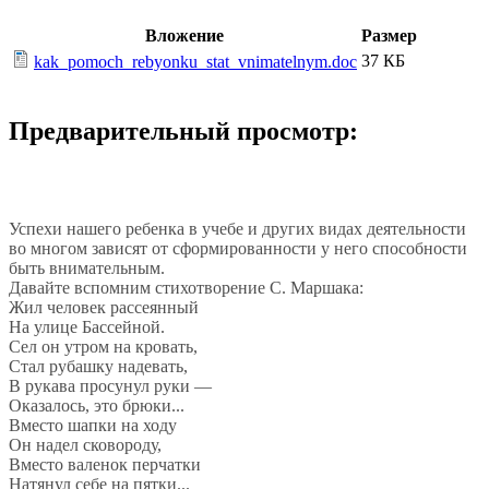
Вложение
Размер
37 КБ
kak_pomoch_rebyonku_stat_vnimatelnym.doc
Предварительный просмотр:
Как помочь ребёнку стать внимательным
Успехи нашего ребенка в учебе и других видах деятельности
во многом зависят от сформированности у него способности
быть внимательным.
Давайте вспомним стихотворение С. Маршака:
Жил человек рассеянный
На улице Бассейной.
Сел он утром на кровать,
Стал рубашку надевать,
В рукава просунул руки —
Оказалось, это брюки...
Вместо шапки на ходу
Он надел сковороду,
Вместо валенок перчатки
Натянул себе на пятки...