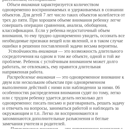
Объем внимания
характеризуется количеством
одновременно воспринимаемых и удерживаемых в сознании
объектов. Для детей 7 лет число таких объектов колеблется от
трех до пяти. При хорошем объеме внимания ребенку легче
совершать операции сравнения, анализа, обобщения,
классификации. Если у ребенка недостаточный объем
внимания, то ему трудно одновременно увидеть, осознать все
необходимые признаки вещей или явлений, и в таком случае
ошибки в решении поставленной задачи весьма вероятны.
Устойчивость внимания
— это возможность длительного
сосредоточения на одном и том же объекте, одной и той же
проблеме. Ребенок с устойчивым вниманием может долго
работать, не отвлекаясь, ему нравится длительная
напряженная работа.
Распределение внимания
— это одновременное внимание к
двум или нескольким объектам при одновременном
выполнении действий с ними или наблюдении за ними. 06
особенностях распределения внимания судят по тому, легко
или с трудом ребенку удается делать несколько дел
одновременно: писать письмо и разговаривать, решать задачу
и отвечать на вопросы, заниматься работой и наблюдать за
окружающим и т.п. Легко ли воспринимаются и
запоминаются дополнительные разъяснения и беглые
замечания учителя и родителей.
Переключение внимания
— это перемещение внимания с