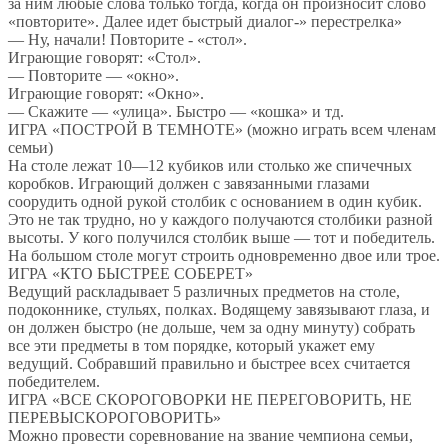
за ним любые слова только тогда, когда он произносит слово
«повторите». Далее идет быстрый диалог-» перестрелка»
— Ну, начали! Повторите - «стол».
Играющие говорят: «Стол».
— Повторите — «окно».
Играющие говорят: «Окно».
— Скажите — «улица». Быстро — «кошка» и тд.
ИГРА «ПОСТРОЙ В ТЕМНОТЕ» (можно играть всем членам
семьи)
На столе лежат 10—12 кубиков или столько же спичечных
коробков. Играющий должен с завязанными глазами
соорудить одной рукой столбик с основанием в один кубик.
Это не так трудно, но у каждого получаются столбики разной
высоты. У кого получился столбик выше — тот и победитель.
На большом столе могут строить одновременно двое или трое.
ИГРА «КТО БЫСТРЕЕ СОБЕРЕТ»
Ведущий раскладывает 5 различных предметов на столе,
подоконнике, стульях, полках. Водящему завязывают глаза, и
он должен быстро (не дольше, чем за одну минуту) собрать
все эти предметы в том порядке, который укажет ему
ведущий. Собравший правильно и быстрее всех считается
победителем.
ИГРА «ВСЕ СКОРОГОВОРКИ НЕ ПЕРЕГОВОРИТЬ, НЕ
ПЕРЕВЫСКОРОГОВОРИТЬ»
Можно провести соревнование на звание чемпиона семьи,