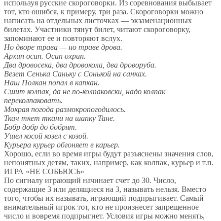
используя русские скороговорки. Из соревнования выбывает
тот, кто ошибся, к примеру, три раза. Скороговорки можно
написать на отдельных листочках — экзаменационных
билетах. Участники тянут билет, читают скороговорку,
запоминают ее и повторяют вслух.
Но дворе трава — но траве дрова.
Архип осип. Осип охрип.
Два дровосека, два дровокола, два дроворуба.
Везет Сенька Саньку с Сонькой на санках.
Наш Полкан попал в капкан.
Сшит колпак, да не по-колпаковски, надо колпак
переколпаковать.
Мокрая погода размокропогодилось.
Ткач ткет ткани на шапку Тане.
Бобр добр до бобрят.
Ушел косой козел с козой.
Курьера курьер обгоняет в карьер.
Хорошо, если во время игры будут разъяснены значения слов,
непонятных детям, таких, например, как колпак, курьер и т.п.
ИГРА «НЕ СОБЬЮСЬ»
По сигналу играющий начинает счет до 30. Число,
содержащие 3 или делящиеся на 3, называть нельзя. Вместо
того, чтобы их называть, играющий подпрыгивает. Самый
внимательный игрок тот, кто не произнесет запрещенное
число и вовремя подпрыгнет. Условия игры можно менять,