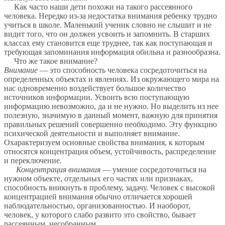
Как часто наши дети похожи на такого рассеянного
человека. Нередко из-за недостатка внимания ребенку трудно
учиться в школе. Маленький ученик словно не слышит и не
видит того, что он должен усвоить и запомнить. В старших
классах ему становится еще труднее, так как поступающая и
требующая запоминания информация обильна и разнообразна.
Что же такое внимание?
Внимание
— это способность человека сосредоточиться на
определенных объектах и явлениях. Из окружающего мира на
нас одновременно воздействует большое количество
источников информации. Усвоить всю поступающую
информацию невозможно, да и не нужно. Но выделить из нее
полезную, значимую в данный момент, важную для принятия
правильных решений совершенно необходимо. Эту функцию
психической деятельности и выполняет внимание.
Охарактеризуем основные свойства внимания, к которым
относятся концентрация объем, устойчивость, распределение
и переключение.
Концентрация внимания
— умение сосредоточиться на
нужном объекте, отдельных его частях или признаках,
способность вникнуть в проблему, задачу. Человек с высокой
концентрацией внимания обычно отличается хорошей
наблюдательностью, организованностью. И наоборот,
человек, у которого слабо развито это свойство, бывает
рассеянным, несобранным.