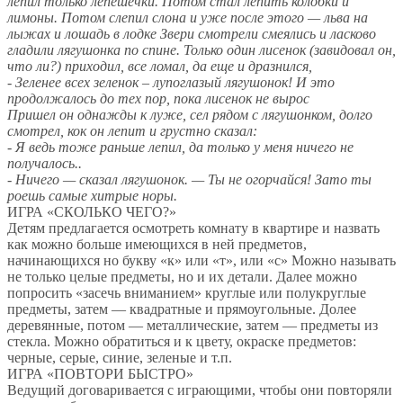
лепил только лепешечки. Потом стал лепить колобки и
лимоны. Потом слепил слона и уже после этого — льва на
лыжах и лошадь в лодке Звери смотрели смеялись и ласково
гладили лягушонка по спине. Только один лисенок (завидовал он,
что ли?) приходил, все ломал, да еще и дразнился,
- Зеленее всех зеленок – лупоглазый лягушонок! И это
продолжалось до тех пор, пока лисенок не вырос
Пришел он однажды к луже, сел рядом с лягушонком, долго
смотрел, кок он лепит и грустно сказал:
- Я ведь тоже раньше лепил, да только у меня ничего не
получалось..
- Ничего — сказал лягушонок. — Ты не огорчайся! Зато ты
роешь самые хитрые норы.
ИГРА «СКОЛЬКО ЧЕГО?»
Детям предлагается осмотреть комнату в квартире и назвать
как можно больше имеющихся в ней предметов,
начинающихся но букву «к» или «т», или «с» Можно называть
не только целые предметы, но и их детали. Далее можно
попросить «засечь вниманием» круглые или полукруглые
предметы, затем — квадратные и прямоугольные. Долее
деревянные, потом — металлические, затем — предметы из
стекла. Можно обратиться и к цвету, окраске предметов:
черные, серые, синие, зеленые и т.п.
ИГРА «ПОВТОРИ БЫСТРО»
Ведущий договаривается с играющими, чтобы они повторяли