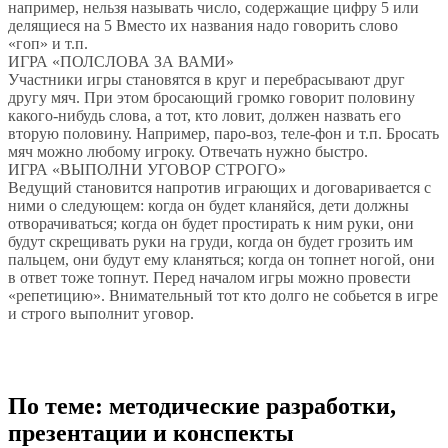
например, нельзя называть число, содержащие цифру 5 или
делящиеся на 5 Вместо их названия надо говорить слово
«гоп» и т.п.
ИГРА «ПОЛСЛОВА ЗА ВАМИ»
Участники игры становятся в круг и перебрасывают друг
другу мяч. При этом бросающий громко говорит половину
какого-нибудь слова, а тот, кто ловит, должен назвать его
вторую половину. Например, паро-воз, теле-фон и т.п. Бросать
мяч можно любому игроку. Отвечать нужно быстро.
ИГРА «ВЫПОЛНИ УГОВОР СТРОГО»
Ведущий становится напротив играющих и договаривается с
ними о следующем: когда он будет кланяйся, дети должны
отворачиваться; когда он будет простирать к ним руки, они
будут скрещивать руки на груди, когда он будет грозить им
пальцем, они будут ему кланяться; когда он топнет ногой, они
в ответ тоже топнут. Перед началом игры можно провести
«репетицию». Внимательный тот кто долго не собьется в игре
и строго выполнит уговор.
По теме: методические разработки,
презентации и конспекты