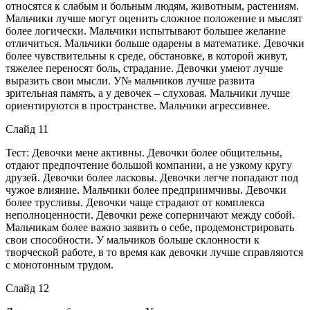
относятся к слабым и больным людям, животным, растениям.
Мальчики лучше могут оценить сложное положение и мыслят
более логически. Мальчики испытывают большее желание
отличиться. Мальчики больше одарены в математике. Девочки
более чувствительны к среде, обстановке, в которой живут,
тяжелее переносят боль, страдание. Девочки умеют лучше
выразить свои мысли. У№ мальчиков лучше развита
зрительная память, а у девочек – слуховая. Мальчики лучше
ориентируются в пространстве. Мальчики агрессивнее.
Слайд 11
Тест: Девочки мене активны. Девочки более общительны,
отдают предпочтение большой компании, а не узкому кругу
друзей. Девочки более ласковы. Девочки легче попадают под
чужое влияние. Мальчики более предприимчивы. Девочки
более трусливы. Девочки чаще страдают от комплекса
неполноценности. Девочки реже соперничают между собой.
Мальчикам более важно заявить о себе, продемонстрировать
свои способности. У мальчиков больше склонности к
творческой работе, в то время как девочки лучше справляются
с монотонным трудом.
Слайд 12