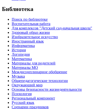
Библиотека
Поиск по библиотеке
Воспитательная работа
Для комплексов "Детский сад-начальная школа"
Здоровый образ жизни
Изобразительное искусство
Иностранный язык
Информатика
История
Логопедия
Математика
Материалы для родителей
Материалы МО
Междисциплинарное обобщение
Музыка
Общепедагогические технологии
Окружающий мир
Основы безопасности жизнедеятельности
Психология
Региональный компонент
Русский язык
Сценарии праздников