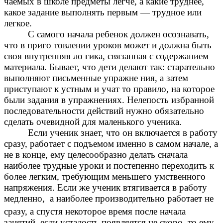
чаемых в школе предметы легче, а какие труднее,
какое задание выполнять первым — трудное или
легкое.
С самого начала ребенок должен осознавать,
что в приго товлении уроков может и должна быть
своя внутренняя ло гика, связанная с содержанием
материала. Бывает, что дети делают так: старательно
выполняют письменные упражне ния, а затем
приступают к устным и учат то правило, на которое
были задания в упражнениях. Нелепость избранной
последовательности действий нужно обязательно
сделать очевидной для маленького ученика.
Если ученик знает, что он включается в работу
сразу, работает с подъемом именно в самом начале, а
не в конце, ему целесообразно делать сначала
наиболее трудные уроки и постепенно переходить к
более легким, требующим меньшего умственного
напряжения. Если же ученик втягивается в работу
медленно,
а наиболее производительно работает не
сразу, а спустя некоторое время после начала
занятий, если усталость появляется не скоро, то ему