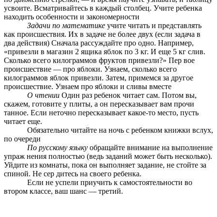
усвоите. Всматривайтесь в каждый столбец. Учите ребенка
находить особенности и закономерности
Задачи по математике
учите читать и представлять
как происшествия. Их в задаче не более двух (если задача в
два действия) Сначала рассуждайте про одно. Например,
«привезли в магазин 2 ящика яблок по 3 кг. И еще 5 кг слив.
Сколько всего килограммов фруктов привезли?» Пер вое
происшествие — про яблоки. Узнаем, сколько всего
килограммов яблок привезли. Затем, примемся за другое
происшествие. Узнаем про яблоки и сливы вместе
О чтении
Один раз ребенок читает сам. Потом вы,
скажем, готовите у плиты, а он пересказывает вам прочи
танное. Если неточно пересказывает какое-то место, пусть
читает еще.
Обязательно читайте на ночь с ребенком книжки вслух,
по очереди
По русскому языку
обращайте внимание на выполнение
упраж нения полностью (ведь заданий может быть несколько).
Уйдите из комнаты, пока он выполняет задание, не стойте за
спиной. Не сер дитесь на своего ребенка.
Если не успели приучить к самостоятельности во
втором классе, ваш шанс — третий.