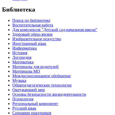
Библиотека
Поиск по библиотеке
Воспитательная работа
Для комплексов "Детский сад-начальная школа"
Здоровый образ жизни
Изобразительное искусство
Иностранный язык
Информатика
История
Логопедия
Математика
Материалы для родителей
Материалы МО
Междисциплинарное обобщение
Музыка
Общепедагогические технологии
Окружающий мир
Основы безопасности жизнедеятельности
Психология
Региональный компонент
Русский язык
Сценарии праздников