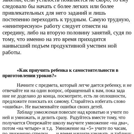
следовало бы начать с более легких или более
привлекательных для него заданий и лишь
постепенно переходить к трудным. Самую трудную,
«неинтересную» работу следует отнести на
середину, либо на вторую половину занятий, судя по
тому, что именно на это время приходится
наивысший подъем продуктивной умствен ной
работы.
«Как приучить ребенка к самостоятельности в
приготовлении уроков?»
Начните с предмета, который легче дается ребенку, и не
отвечайте ни на один вопрос, обращенный к вам, пока зада
ние не доделано до конца, посмотрите, есть ли оплошности,
предложите поискать их самому. Старайтесь избегать слово
«ошибка». Не высмеивайте ошибки своих детей.
Таблицу умножения
повесьте над кроватью и учите по
ней и умножать, и делить сразу. Радуйтесь вместе тому, что
получается Опережайте школу выучите умножение «на два»,
потом «на четыре» и т.д. Умножение на «5» учите по часам,
по движению стрелки, — и время научите узнавать, и таблицу