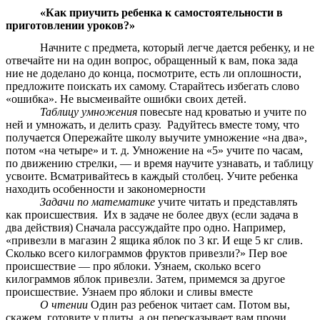
«Как приучить ребенка к самостоятельности в
приготовлении уроков?»
Начните с предмета, который легче дается ребенку, и не
отвечайте ни на один вопрос, обращенный к вам, пока зада
ние не доделано до конца, посмотрите, есть ли оплошности,
предложите поискать их самому. Старайтесь избегать слово
«ошибка». Не высмеивайте ошибки своих детей.
Таблицу умножения
повесьте над кроватью и учите по
ней и умножать, и делить сразу. Радуйтесь вместе тому, что
получается Опережайте школу выучите умножение «на два»,
потом «на четыре» и т. д. Умножение на «5» учите по часам,
по движению стрелки, — и время научите узнавать, и таблицу
усвоите. Всматривайтесь в каждый столбец. Учите ребенка
находить особенности и закономерности
Задачи по математике
учите читать и представлять
как происшествия. Их в задаче не более двух (если задача в
два действия) Сначала рассуждайте про одно. Например,
«привезли в магазин 2 ящика яблок по 3 кг. И еще 5 кг слив.
Сколько всего килограммов фруктов привезли?» Пер вое
происшествие — про яблоки. Узнаем, сколько всего
килограммов яблок привезли. Затем, примемся за другое
происшествие. Узнаем про яблоки и сливы вместе
О чтении
Один раз ребенок читает сам. Потом вы,
скажем, готовите у плиты, а он пересказывает вам прочи