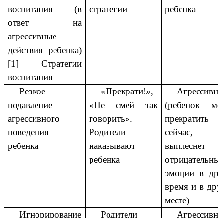
воспитания (в
стратегии
ребенка
ответ на
агрессивные
действия ребенка)
[1] Стратегии
воспитания
Резкое
«Прекрати!»,
Агрессив
подавление
«Не смей так
(ребенок м
агрессивного
говорить».
прекратить
поведения
Родители
сейчас,
ребенка
наказывают
выплеснет 
ребенка
отрицательн
эмоции в др
время и в д
месте)
Игнорирование
Родители
Агрессив