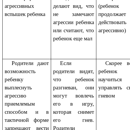
агрессивных
делают вид, что
(ребенок
вспышек ребенка
не замечают
продолжает
агрессии ребенка
действовать
или считают, что
агрессивно)
ребенок еще мал
Родители дают
Если
Скорее вс
возможность
родители видят,
ребенок
ребенку
что ребенок
научиться
выплеснуть
разгневан, они
управлять с
агрессию
могут вовлечь
гневом
приемлемым
его в игру,
способом и в
которая снимет
тактичной форме
его гнев.
запрещают вести
Родители