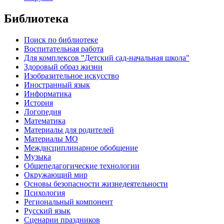
Библиотека
Поиск по библиотеке
Воспитательная работа
Для комплексов "Детский сад-начальная школа"
Здоровый образ жизни
Изобразительное искусство
Иностранный язык
Информатика
История
Логопедия
Математика
Материалы для родителей
Материалы МО
Междисциплинарное обобщение
Музыка
Общепедагогические технологии
Окружающий мир
Основы безопасности жизнедеятельности
Психология
Региональный компонент
Русский язык
Сценарии праздников