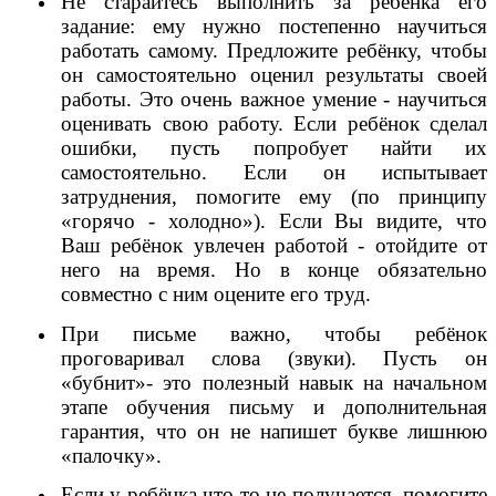
Не старайтесь выполнить за ребёнка его
задание: ему нужно постепенно научиться
работать самому. Предложите ребёнку, чтобы
он самостоятельно оценил результаты своей
работы. Это очень важное умение - научиться
оценивать свою работу. Если ребёнок сделал
ошибки, пусть попробует найти их
самостоятельно. Если он испытывает
затруднения, помогите ему (по принципу
«горячо - холодно»). Если Вы видите, что
Ваш ребёнок увлечен работой - отойдите от
него на время. Но в конце обязательно
совместно с ним оцените его труд.
При письме важно, чтобы ребёнок
проговаривал слова (звуки). Пусть он
«бубнит»- это полезный навык на начальном
этапе обучения письму и дополнительная
гарантия, что он не напишет букве лишнюю
«палочку».
Если у ребёнка что-то не получается, помогите