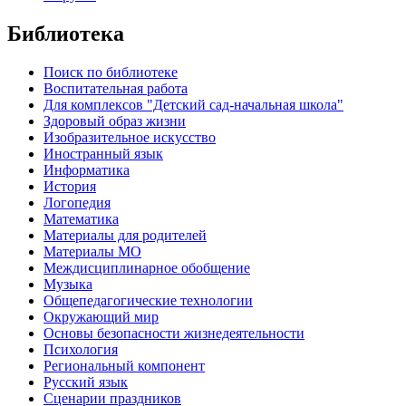
Библиотека
Поиск по библиотеке
Воспитательная работа
Для комплексов "Детский сад-начальная школа"
Здоровый образ жизни
Изобразительное искусство
Иностранный язык
Информатика
История
Логопедия
Математика
Материалы для родителей
Материалы МО
Междисциплинарное обобщение
Музыка
Общепедагогические технологии
Окружающий мир
Основы безопасности жизнедеятельности
Психология
Региональный компонент
Русский язык
Сценарии праздников