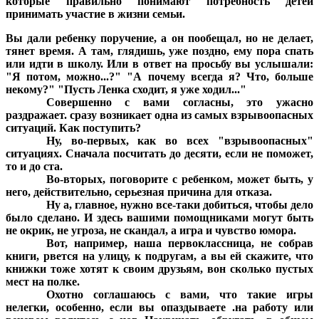
которые правильно понимают потребность детей
принимать участие в жизни семьи.
Вы дали ребенку поручение, а он пообещал, но не делает,
тянет время. А там, глядишь, уже поздно, ему пора спать
или идти в школу. Или в ответ на просьбу вы услышали:
"Я потом, можно...?" "А почему всегда я? Что, больше
некому?" "Пусть Ленка сходит, я уже ходил..."
Совершенно с вами согласны, это ужасно
раздражает. сразу возникает одна из самых взрывоопасных
ситуаций. Как поступить?
Ну, во-первых, как во всех "взрывоопасных"
ситуациях. Сначала посчитать до десяти, если не поможет,
то и до ста.
Во-вторых, поговорите с ребенком, может быть, у
него, действительно, серьезная причина для отказа.
Ну а, главное, нужно все-таки добиться, чтобы дело
было сделано. И здесь вашими помощниками могут быть
не окрик, не угроза, не скандал, а игра и чувство юмора.
Вот, например, наша первоклассница, не собрав
книги, рвется на улицу, к подругам, а вы ей скажите, что
книжки тоже хотят к своим друзьям, вон сколько пустых
мест на полке.
Охотно соглашаюсь с вами, что такие игры
нелегки, особенно, если вы опаздываете .на работу или