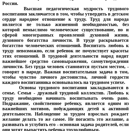
России.
Высшая педагогическая мудрость трудового
воспитания заключается в том, чтобы утвердить в детском
сердце народное отношение к труду. Труд для народа
является не только жизненной необходимостью, без
которой немыслимо человеческое существование, но и
сферой многогранных проявлений духовной жизни,
духовного богатства личности. В труде раскрывается
богатство человеческих отношений. Воспитать любовь к
труду невозможно, если ребенок не почувствует красоты
этих отношений. В трудовой деятельности народ видит
важнейшее средство самовыражения, самоутверждения
личности. Без труда человек становится пустым местом, -
говорят в народе. Важная воспитательная задача в том,
чтобы чувство личного достоинства, личной гордости
каждого воспитанника основывалось на трудовом успехе.
Основы трудового воспитания закладываются в
семье. Семья - дружный трудовой коллектив. Любовь к
труду необходимо начинать воспитывать очень рано.
Подражание, свойственное ребенку, является одним из
важнейших мотивов, побуждающих детей к активной
деятельности. Наблюдение за трудом взрослых рождает
желание делать то же самое. Не погасить это желание, а
развивать и углубить его - основная задача родителей, если
они хотят вырастить ребенка трудолюбивым.