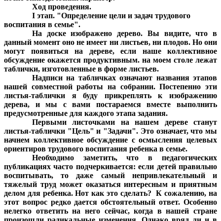
Ход проведения.
I этап. "Определение цели и задач трудового
воспитания в семье".
На доске изображено дерево. Вы видите, что в
данный момент оно не имеет ни листьев, ни плодов. Но они
могут появиться на дереве, если наше коллективное
обсуждение окажется продуктивным. на моем столе лежат
таблички, изготовленные в форме листьев.
Надписи на табличках означают названия этапов
нашей совместной работы на собрании. Постепенно эти
листья-таблички я буду прикреплять к изображению
дерева, и мы с вами постараемся вместе выполнить
предусмотренные для каждого этапа задания.
Первыми листочками на нашем дереве станут
листья-таблички "Цель" и "Задачи". Это означает, что мы
начнем коллективное обсуждение с осмысления целевых
ориентиров трудового воспитания ребенка в семье.
Необходимо заметить, что в педагогических
публикациях часто подчеркивается: если детей правильно
воспитывать, то даже самый непривлекательный и
тяжелый труд может оказаться интересным и приятным
делом для ребенка. Нот как это сделать? К сожалению, на
этот вопрос редко дается обстоятельный ответ. Особенно
нелегко ответить на него сейчас, когда в нашей стране
произошли радикальные изменения. Однако вряд ли и в