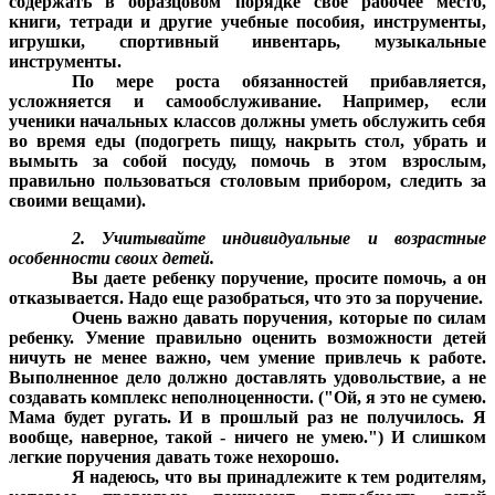
содержать в образцовом порядке свое рабочее место,
книги, тетради и другие учебные пособия, инструменты,
игрушки, спортивный инвентарь, музыкальные
инструменты.
По мере роста обязанностей прибавляется,
усложняется и самообслуживание. Например, если
ученики начальных классов должны уметь обслужить себя
во время еды (подогреть пищу, накрыть стол, убрать и
вымыть за собой посуду, помочь в этом взрослым,
правильно пользоваться столовым прибором, следить за
своими вещами).
2. Учитывайте индивидуальные и возрастные
особенности своих детей.
Вы даете ребенку поручение, просите помочь, а он
отказывается. Надо еще разобраться, что это за поручение.
Очень важно давать поручения, которые по силам
ребенку. Умение правильно оценить возможности детей
ничуть не менее важно, чем умение привлечь к работе.
Выполненное дело должно доставлять удовольствие, а не
создавать комплекс неполноценности. ("Ой, я это не сумею.
Мама будет ругать. И в прошлый раз не получилось. Я
вообще, наверное, такой - ничего не умею.") И слишком
легкие поручения давать тоже нехорошо.
Я надеюсь, что вы принадлежите к тем родителям,