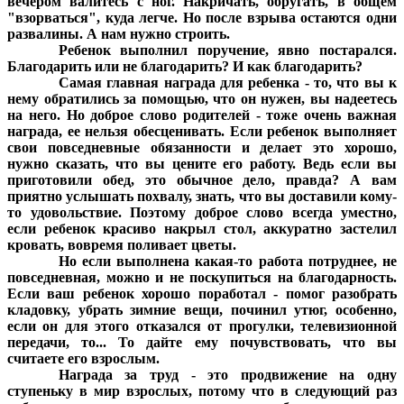
вечером валитесь с ног. Накричать, обругать, в общем
"взорваться", куда легче. Но после взрыва остаются одни
развалины. А нам нужно строить.
Ребенок выполнил поручение, явно постарался.
Благодарить или не благодарить? И как благодарить?
Самая главная награда для ребенка - то, что вы к
нему обратились за помощью, что он нужен, вы надеетесь
на него. Но доброе слово родителей - тоже очень важная
награда, ее нельзя обесценивать. Если ребенок выполняет
свои повседневные обязанности и делает это хорошо,
нужно сказать, что вы цените его работу. Ведь если вы
приготовили обед, это обычное дело, правда? А вам
приятно услышать похвалу, знать, что вы доставили кому-
то удовольствие. Поэтому доброе слово всегда уместно,
если ребенок красиво накрыл стол, аккуратно застелил
кровать, вовремя поливает цветы.
Но если выполнена какая-то работа потруднее, не
повседневная, можно и не поскупиться на благодарность.
Если ваш ребенок хорошо поработал - помог разобрать
кладовку, убрать зимние вещи, починил утюг, особенно,
если он для этого отказался от прогулки, телевизионной
передачи, то... То дайте ему почувствовать, что вы
считаете его взрослым.
Награда за труд - это продвижение на одну
ступеньку в мир взрослых, потому что в следующий раз