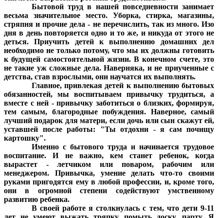
Бытовой труд в нашей повседневности занимает
весьма значительное место. Уборка, стирка, магазины,
стряпня и прочие дела - не перечислить, так из много. Изо
дня в день повторяется одно и то же, и никуда от этого не
деться. Приучить детей к выполнению домашних дел
необходимо не только потому, что мы их должны готовить
к будущей самостоятельной жизни. В конечном счете, это
не такие уж сложные дела. Наверняка, и не приученные с
детства, став взрослыми, они научатся их выполнять.
Главное, привлекая детей к выполнению бытовых
обязанностей, мы воспитываем привычку трудиться, а
вместе с ней - привычку заботиться о близких, формируя,
тем самым, благородные побуждения. Наверное, самый
лучший подарок для матери, если дочь или сын скажут ей,
уставшей после работы: "Ты отдохни - я сам почищу
картошку".
Именно с бытового труда и начинается трудовое
воспитание. И не важно, кем станет ребенок, когда
вырастет - летчиком или поваром, рабочим или
менеджером. Привычка, умение делать что-то своими
руками пригодятся ему в любой профессии, и, кроме того,
они в огромной степени содействуют умственному
развитию ребенка.
В своей работе я столкнулась с тем, что дети 9-11
лет не умеют выжать тряпку, помыть доску, парту. Я