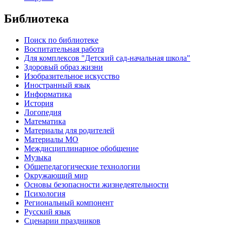
Библиотека
Поиск по библиотеке
Воспитательная работа
Для комплексов "Детский сад-начальная школа"
Здоровый образ жизни
Изобразительное искусство
Иностранный язык
Информатика
История
Логопедия
Математика
Материалы для родителей
Материалы МО
Междисциплинарное обобщение
Музыка
Общепедагогические технологии
Окружающий мир
Основы безопасности жизнедеятельности
Психология
Региональный компонент
Русский язык
Сценарии праздников