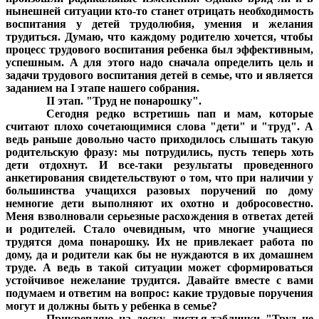
нынешней ситуации кто-то станет отрицать необходимость
воспитания у детей трудолюбия, умения и желания
трудиться. Думаю, что каждому родителю хочется, чтобы
процесс трудового воспитания ребенка был эффективным,
успешным. А для этого надо сначала определить цель и
задачи трудового воспитания детей в семье, что и является
заданием на I этапе нашего собрания.
II этап. "Труд не понарошку".
Сегодня редко встретишь пап и мам, которые
считают плохо сочетающимися слова "дети" и "труд". А
ведь раньше довольно часто приходилось слышать такую
родительскую фразу: мы потрудились, пусть теперь хоть
дети отдохнут. И все-таки результаты проведенного
анкетирования свидетельствуют о том, что при наличии у
большинства учащихся разовых поручений по дому
немногие дети выполняют их охотно и добросовестно.
Меня взволновали серьезные расхождения в ответах детей
и родителей. Стало очевидным, что многие учащиеся
трудятся дома понарошку. Их не привлекает работа по
дому, да и родители как бы не нуждаются в их домашнем
труде. А ведь в такой ситуации может сформироваться
устойчивое нежелание трудится. Давайте вместе с вами
подумаем и ответим на вопрос: какие трудовые поручения
могут и должны быть у ребенка в семье?
Прикрепляю на доску листья-таблички "Труд не