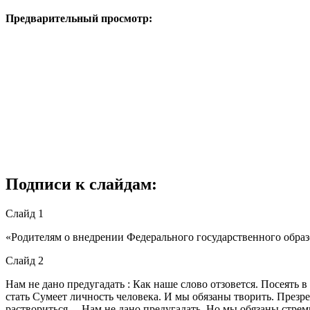
Предварительный просмотр:
Подписи к слайдам:
Слайд 1
«Родителям о внедрении Федерального государственного образ
Слайд 2
Нам не дано предугадать : Как наше слово отзовется. Посеять 
стать Сумеет личность человека. И мы обязаны творить. Презре
раствориться… Нам не дано предугадать, Но мы обязаны стрем