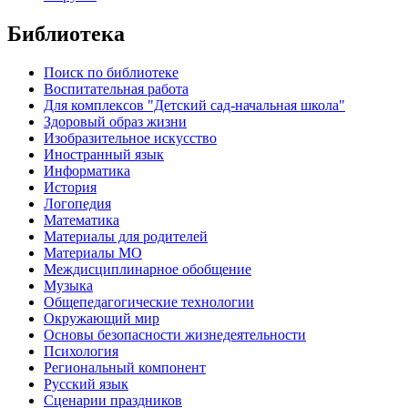
Библиотека
Поиск по библиотеке
Воспитательная работа
Для комплексов "Детский сад-начальная школа"
Здоровый образ жизни
Изобразительное искусство
Иностранный язык
Информатика
История
Логопедия
Математика
Материалы для родителей
Материалы МО
Междисциплинарное обобщение
Музыка
Общепедагогические технологии
Окружающий мир
Основы безопасности жизнедеятельности
Психология
Региональный компонент
Русский язык
Сценарии праздников