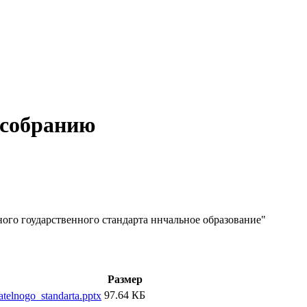
 собранию
ого гоударственного стандарта ннчальное образование"
Размер
97.64 КБ
telnogo_standarta.pptx