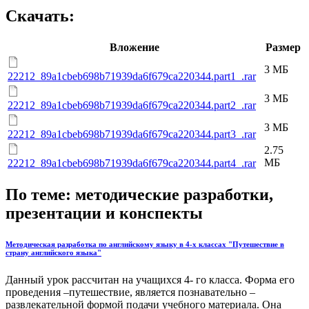
Скачать:
Вложение
Размер
3 МБ
22212_89a1cbeb698b71939da6f679ca220344.part1_.rar
3 МБ
22212_89a1cbeb698b71939da6f679ca220344.part2_.rar
3 МБ
22212_89a1cbeb698b71939da6f679ca220344.part3_.rar
2.75
МБ
22212_89a1cbeb698b71939da6f679ca220344.part4_.rar
По теме: методические разработки,
презентации и конспекты
Методическая разработка по английскому языку в 4-х классах "Путешествие в
страну английского языка"
Данный урок рассчитан на учащихся 4- го класса. Форма его
проведения –путешествие, является познавательно –
развлекательной формой подачи учебного материала. Она