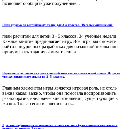
позволяет обобщить уже полученные...
План кружка по английскому языку для 3-5 классов "Весёлый английский"
план расчитан для детей 3 - 5 классов. 34 учебные недели.
Каждое занятие предполагает игру. Все игры вы сможете
найти в поурочных разработках для начальной школы или
придумывать задания самим. очень и...
Игровые технологии на уроках английского языка в начальной школе. Игры на
уроках английского языка во 2 -5 классах.
Главным элементом игры является игровая роль, не столь
важна какая; важно, чтобы она помогала воспроизводить
разнообразные человеческие отношения, существующие в
жизни. Только если вычленить и п...
Краткая информация по правилам чтения гласных букв в английском языке в
помощь родителям 2 класса