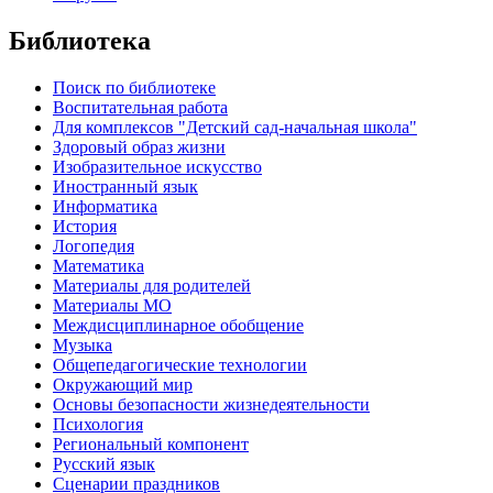
Библиотека
Поиск по библиотеке
Воспитательная работа
Для комплексов "Детский сад-начальная школа"
Здоровый образ жизни
Изобразительное искусство
Иностранный язык
Информатика
История
Логопедия
Математика
Материалы для родителей
Материалы МО
Междисциплинарное обобщение
Музыка
Общепедагогические технологии
Окружающий мир
Основы безопасности жизнедеятельности
Психология
Региональный компонент
Русский язык
Сценарии праздников