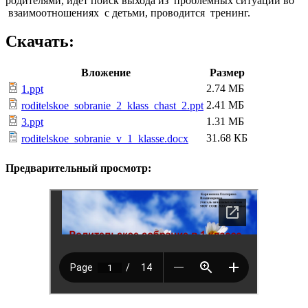
родителями, идет поиск выхода из проблемных ситуаций во
взаимоотношениях с детьми, проводится тренинг.
Скачать:
Вложение
Размер
2.74 МБ
1.ppt
2.41 МБ
roditelskoe_sobranie_2_klass_chast_2.ppt
1.31 МБ
3.ppt
31.68 КБ
roditelskoe_sobranie_v_1_klasse.docx
Предварительный просмотр: