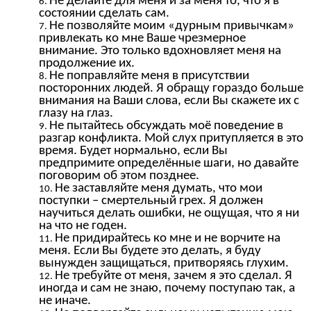
Не делайте для меня и за меня то, что я в
состоянии сделать сам.
Не позволяйте моим «дурным привычкам»
привлекать ко мне Ваше чрезмерное
внимание. Это только вдохновляет меня на
продолжение их.
Не поправляйте меня в присутствии
посторонних людей. Я обращу гораздо больше
внимания на Ваши слова, если Вы скажете их с
глазу на глаз.
Не пытайтесь обсуждать моё поведение в
разгар конфликта. Мой слух притупляется в это
время. Будет нормально, если Вы
предпримите определённые шаги, но давайте
поговорим об этом позднее.
Не заставляйте меня думать, что мои
поступки – смертельный грех. Я должен
научиться делать ошибки, не ощущая, что я ни
на что не годен.
Не придирайтесь ко мне и не ворчите на
меня. Если Вы будете это делать, я буду
вынужден защищаться, притворяясь глухим.
Не требуйте от меня, зачем я это сделал. Я
иногда и сам не знаю, почему поступаю так, а
не иначе.