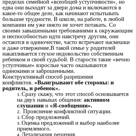
пределах семейной «всеобщей уступчивости», но
едва они выходят за двери дома и включаются в
какое-то общее дело, как начинают испытывать
большие трудности. В школе, на работе, в любой
компании им уже никто не хочет потакать. Со
своими завышенными требованиями к окружающим
и неспособностью идти навстречу другим, они
остаются в одиночестве, часто встречают насмешки
и даже отвержение.В такой семье у родителей
накапливается глухое недовольство собственным
ребенком и своей судьбой. В старости такие «вечно
уступчивые» взрослые часто оказываются
одинокими и заброшенными.
Конструктивный способ разрешения
конфликтов.
«Выигрывают обе стороны: и
родитель, и ребенок».
Сразу скажу, что этот способ основывается
на двух навыках общения:
активном
слушании
и
«Я-сообщении».
Прояснение конфликтной ситуации.
Сбор предложений.
Оценка предложений и выбор наиболее
приемлемого.
Детализация решения.