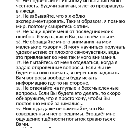
Не подвергайте сильному испытанию мою
честность. Будучи запуган, я легко превращусь
в лжеца.
Не забывайте, что я люблю
экспериментировать. Таким образом, я познаю
мир, поэтому смиритесь с этим.
Не защищайте меня от последних моих
ошибок. Я учусь, как и Вы, на своём опыте.
Не обращайте много внимания на мои
маленькие «хвори». Я могу научиться получать
удовольствие от плохого самочувствия, ведь
это привлекает ко мне так много внимания.
Не пытайтесь от меня отделаться, когда я
задаю откровенные вопросы. Если Вы не
будете на них отвечать, я перестану задавать
Вам вопросы вообще и буду искать
информацию где-то на стороне.
Не отвечайте на глупые и бессмысленные
вопросы. Если Вы будете это делать, то скоро
обнаружите, что я просто хочу, чтобы Вы
постоянно мной занимались.
Никогда даже не намекайте, что Вы
совершенны и непогрешимы. Это даёт мне
ощущение тщётности попыток сравняться с
Вами.