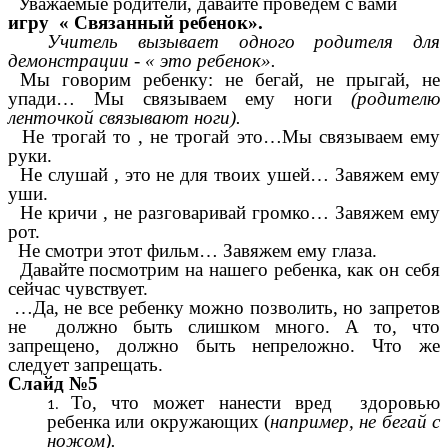
Уважаемые родители, давайте проведем с вами
игру « Связанный ребенок».
Учитель вызывает одного родителя для
демонстрации - « это ребенок».
Мы говорим ребенку: не бегай, не прыгай, не
упади… Мы связываем ему ноги
(родителю
ленточкой связывают ноги).
Не трогай то , не трогай это…Мы связываем ему
руки.
Не слушай , это не для твоих ушей… Завяжем ему
уши.
Не кричи , не разговаривай громко… Завяжем ему
рот.
Не смотри этот фильм… Завяжем ему глаза.
Давайте посмотрим на нашего ребенка, как он себя
сейчас чувствует.
…Да, не все ребенку можно позволить, но запретов
не должно быть слишком много. А то, что
запрещено, должно быть непреложно. Что же
следует запрещать.
Слайд №5
То, что может нанести вред здоровью
ребенка или окружающих (
например, не бегай с
ножом).