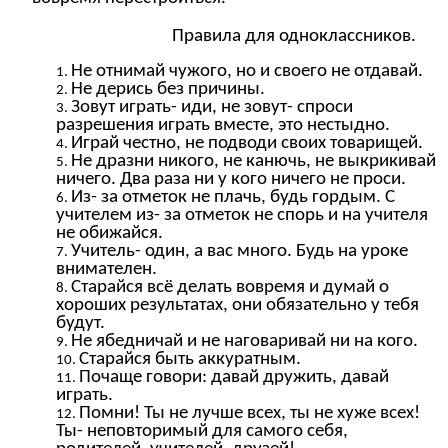
Правила для одноклассников.
Не отнимай чужого, но и своего не отдавай.
Не дерись без причины.
Зовут играть- иди, не зовут- спроси
разрешения играть вместе, это нестыдно.
Играй честно, не подводи своих товарищей.
Не дразни никого, не канючь, не выкрикивай
ничего. Два раза ни у кого ничего не проси.
Из- за отметок не плачь, будь гордым. С
учителем из- за отметок не спорь и на учителя
не обижайся.
Учитель- один, а вас много. Будь на уроке
внимателен.
Старайся всё делать вовремя и думай о
хороших результатах, они обязательно у тебя
будут.
Не ябедничай и не наговаривай ни на кого.
Старайся быть аккуратным.
Почаще говори: давай дружить, давай
играть.
Помни! Ты не лучше всех, ты не хуже всех!
Ты- неповторимый для самого себя,