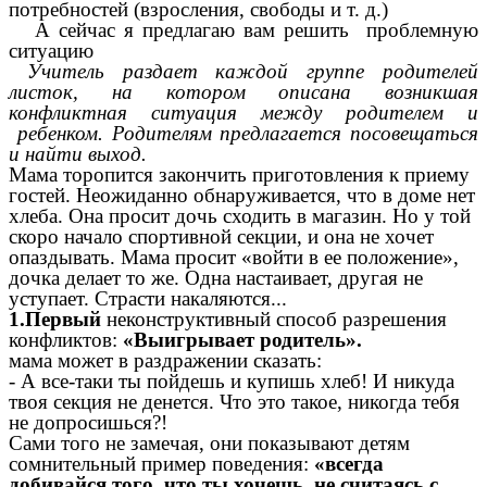
потребностей (взросления, свободы и т. д.)
А сейчас я предлагаю вам решить проблемную
ситуацию
Учитель раздает каждой группе родителей
листок, на котором описана возникшая
конфликтная ситуация между родителем и
ребенком. Родителям предлагается посовещаться
и найти выход.
Мама торопится закончить приготовления к приему
гостей. Неожиданно обнаруживается, что в доме нет
хлеба. Она просит дочь сходить в магазин. Но у той
скоро начало спортивной секции, и она не хочет
опаздывать. Мама просит «войти в ее положение»,
дочка делает то же. Одна настаивает, другая не
уступает. Страсти накаляются...
1.Первый
неконструктивный способ разрешения
конфликтов:
«Выигрывает родитель».
мама может в раздражении сказать:
- А все-таки ты пойдешь и купишь хлеб! И никуда
твоя секция не денется. Что это такое, никогда тебя
не допросишься?!
Сами того не замечая, они показывают детям
сомнительный пример поведения:
«всегда
добивайся того, что ты хочешь, не считаясь с