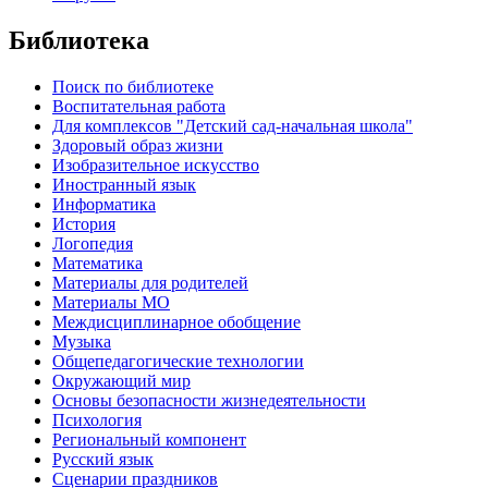
Библиотека
Поиск по библиотеке
Воспитательная работа
Для комплексов "Детский сад-начальная школа"
Здоровый образ жизни
Изобразительное искусство
Иностранный язык
Информатика
История
Логопедия
Математика
Материалы для родителей
Материалы МО
Междисциплинарное обобщение
Музыка
Общепедагогические технологии
Окружающий мир
Основы безопасности жизнедеятельности
Психология
Региональный компонент
Русский язык
Сценарии праздников