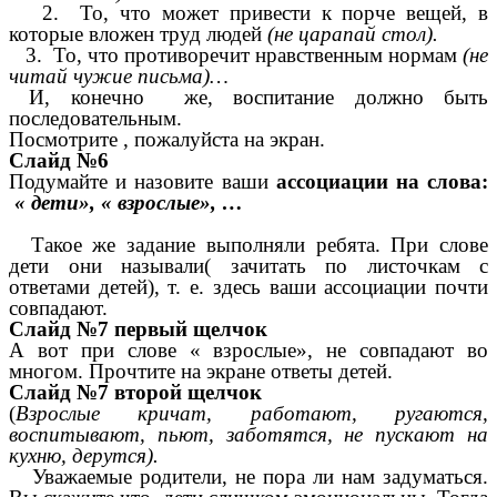
2. То, что может привести к порче вещей, в
которые вложен труд людей
(не царапай стол).
3. То, что противоречит нравственным нормам
(не
читай чужие письма)…
И, конечно же, воспитание должно быть
последовательным.
Посмотрите , пожалуйста на экран.
Слайд №6
Подумайте и назовите ваши
ассоциации на слова:
« дети», « взрослые», …
Такое же задание выполняли ребята. При слове
дети они называли( зачитать по листочкам с
ответами детей), т. е. здесь ваши ассоциации почти
совпадают.
Слайд №7 первый щелчок
А вот при слове « взрослые», не совпадают во
многом. Прочтите на экране ответы детей.
Слайд №7 второй щелчок
(
Взрослые кричат, работают, ругаются,
воспитывают, пьют, заботятся, не пускают на
кухню, дерутся).
Уважаемые родители, не пора ли нам задуматься.