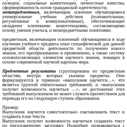
позиции, социальные компетенции, личностные качества;
сформированность основ гражданской идентичности;
метапредметным
,
включающим освоение обучающимися
универсальные учебные действия (познавательные,
регулятивные и коммуникативные), обеспечивающие
овладение ключевыми компетенциями, составляющими
основу умения учиться, и межпредметными понятиями;
предметным, включающим освоенный обучающимися в ходе
изучения учебного предмета опыт специфической для данной
предметной области деятельности по получению нового
знания, его преобразованию и применению, а также систему
основополагающих элементов научного знания, лежащих в
основе современной научной картины мира.
Предметные результаты
сгруппированы по предметным
областям, внутри которых указаны предметы. Они
формулируются в терминах «выпускник научится…», что
является группой обязательных требований, и «выпускник
получит возможность научиться …», не достижение этих
требований выпускником не может служить препятствием для
перевода его на следующую ступень образования.
Пример:
Выпускник научится самостоятельно озаглавливать текст и
создавать план текста.
Выпускник получит возможность научиться создавать текст
по предложенному заголовку. Подробнее познакомиться с