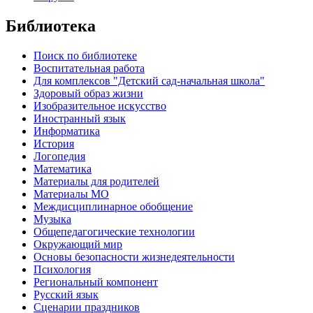
Библиотека
Поиск по библиотеке
Воспитательная работа
Для комплексов "Детский сад-начальная школа"
Здоровый образ жизни
Изобразительное искусство
Иностранный язык
Информатика
История
Логопедия
Математика
Материалы для родителей
Материалы МО
Междисциплинарное обобщение
Музыка
Общепедагогические технологии
Окружающий мир
Основы безопасности жизнедеятельности
Психология
Региональный компонент
Русский язык
Сценарии праздников