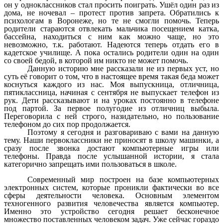
он у одноклассников стал просить поиграть. Ушёл один раз из
дома, не ночевал – протест против запрета. Обратились к
психологам в Воронеже, но те не смогли помочь. Теперь
родители стараются отвлекать мальчика посещением катка,
бассейна, находиться с ним как можно чаще, но это
невозможно, т.к. работают. Надеются теперь отдать его в
кадетское училище. А пока остались родители один на один
со своей бедой, в которой им никто не может помочь.
Данную историю мне рассказали не из первых уст, но
суть её говорит о том, что в настоящее время такая беда может
коснуться каждого из нас. Моя выпускница, отличница,
пятиклассница, начиная с сентября не выпускает телефон из
рук. Дети рассказывают и на уроках постоянно в телефоне
под партой. За первое полугодие из отличниц выбыла.
Переговорила с ней строго, назидательно, но пользование
телефоном до сих пор продолжается.
Поэтому я сегодня и разговариваю с вами на данную
тему. Наши первоклассники не приносят в школу машинки, а
сразу после звонка достают компьютерные игры или
телефоны. Правда после услышанной истории, я стала
категорично запрещать ими пользоваться в школе.
Современный мир построен на базе компьютерных
электронных систем, которые проникли фактически во все
сферы деятельности человека. Основным элементом
техногенного развития человечества является компьютер.
Именно это устройство сегодня решает бесконечное
множество поставленных человеком задач. Уже сейчас гораздо