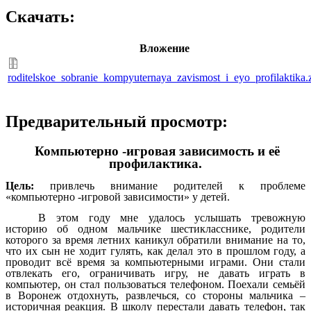
Скачать:
Вложение
roditelskoe_sobranie_kompyuternaya_zavismost_i_eyo_profilaktika.
Предварительный просмотр:
Компьютерно -игровая зависимость и её
профилактика.
Цель:
привлечь внимание родителей к проблеме
«компьютерно -игровой зависимости» у детей.
В этом году мне удалось услышать тревожную
историю об одном мальчике шестикласснике, родители
которого за время летних каникул обратили внимание на то,
что их сын не ходит гулять, как делал это в прошлом году, а
проводит всё время за компьютерными играми. Они стали
отвлекать его, ограничивать игру, не давать играть в
компьютер, он стал пользоваться телефоном. Поехали семьёй
в Воронеж отдохнуть, развлечься, со стороны мальчика –
историчная реакция. В школу перестали давать телефон, так