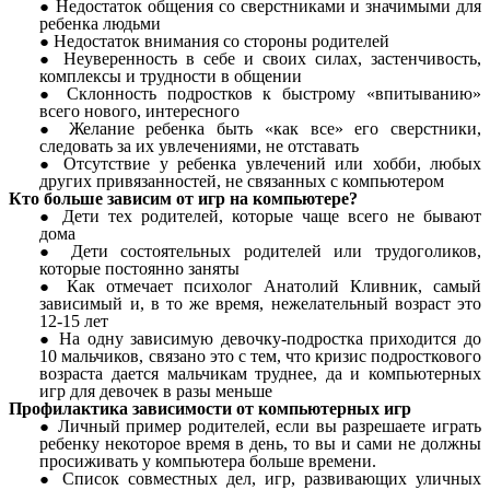
Недостаток общения со сверстниками и значимыми для
ребенка людьми
Недостаток внимания со стороны родителей
Неуверенность в себе и своих силах, застенчивость,
комплексы и трудности в общении
Склонность подростков к быстрому «впитыванию»
всего нового, интересного
Желание ребенка быть «как все» его сверстники,
следовать за их увлечениями, не отставать
Отсутствие у ребенка увлечений или хобби, любых
других привязанностей, не связанных с компьютером
Кто больше зависим от игр на компьютере?
Дети тех родителей, которые чаще всего не бывают
дома
Дети состоятельных родителей или трудоголиков,
которые постоянно заняты
Как отмечает психолог Анатолий Кливник, самый
зависимый и, в то же время, нежелательный возраст это
12-15 лет
На одну зависимую девочку-подростка приходится до
10 мальчиков, связано это с тем, что кризис подросткового
возраста дается мальчикам труднее, да и компьютерных
игр для девочек в разы меньше
Профилактика зависимости от компьютерных игр
Личный пример родителей, если вы разрешаете играть
ребенку некоторое время в день, то вы и сами не должны
просиживать у компьютера больше времени.
Список совместных дел, игр, развивающих уличных