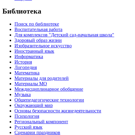
Библиотека
Поиск по библиотеке
Воспитательная работа
Для комплексов "Детский сад-начальная школа"
Здоровый образ жизни
Изобразительное искусство
Иностранный язык
Информатика
История
Логопедия
Математика
Материалы для родителей
Материалы МО
Междисциплинарное обобщение
Музыка
Общепедагогические технологии
Окружающий мир
Основы безопасности жизнедеятельности
Психология
Региональный компонент
Русский язык
Сценарии праздников