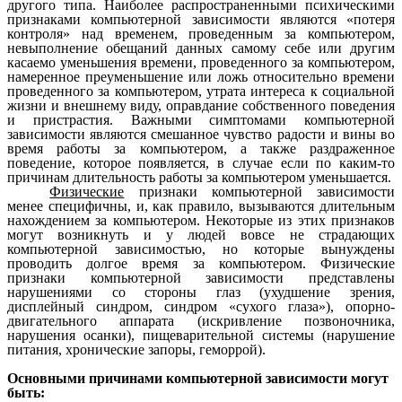
другого типа. Наиболее распространенными психическими
признаками компьютерной зависимости являются «потеря
контроля» над временем, проведенным за компьютером,
невыполнение обещаний данных самому себе или другим
касаемо уменьшения времени, проведенного за компьютером,
намеренное преуменьшение или ложь относительно времени
проведенного за компьютером, утрата интереса к социальной
жизни и внешнему виду, оправдание собственного поведения
и пристрастия. Важными симптомами компьютерной
зависимости являются смешанное чувство радости и вины во
время работы за компьютером, а также раздраженное
поведение, которое появляется, в случае если по каким-то
причинам длительность работы за компьютером уменьшается.
Физические
признаки компьютерной зависимости
менее специфичны, и, как правило, вызываются длительным
нахождением за компьютером. Некоторые из этих признаков
могут возникнуть и у людей вовсе не страдающих
компьютерной зависимостью, но которые вынуждены
проводить долгое время за компьютером. Физические
признаки компьютерной зависимости представлены
нарушениями со стороны глаз (ухудшение зрения,
дисплейный синдром, синдром «сухого глаза»), опорно-
двигательного аппарата (искривление позвоночника,
нарушения осанки), пищеварительной системы (нарушение
питания, хронические запоры, геморрой).
Основными причинами компьютерной зависимости могут
быть: