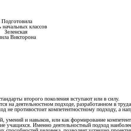
ила
классов
ая
рона
тандарты второго поколения вступают или в силу.
тся на деятельностном подходе, разработанном в труд
од не противостоит компетентностному подходу, а нап
й, умений и навыков, или как формирование компетент
тие учащихся. Именно деятельностный подход наиболее
 способностей человека, позволяет успешно проектир