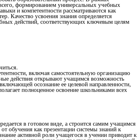
е всего, формированием универсальных учебных
навыки и компетентности рассматриваются как
р. Качество усвоения знания определяется
ебных действий, соответствующих ключевым целям
читься.
етентности, включая самостоятельную организацию
щенные действия открывают учащимся возможность
 включающей осознание ее целевой направленности,
полагает полноценное освоение школьниками всех
едается в готовом виде, а строится самим учащимся
 от обучения как презентации системы знаний к
знание активной роли учащегося в учении приводит к