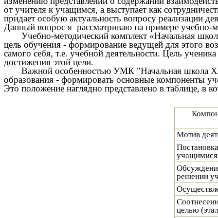
изменению представлений о содержании взаимодействи
от учителя к учащимся, а выступает как сотрудничест
придает особую актуальность вопросу реализации де
Данный вопрос я рассматриваю на примере учебно-м
Учебно-методический комплект «Начальная школа
цель обучения - формирование ведущей для этого воз
самого себя, т.е. учебной деятельности. Цель учени
достижения этой цели.
Важной особенностью УМК "Начальная школа ХХI 
образования - формировать основные компоненты уч
Это положение наглядно представлено в таблице, в к
Компон
Мотив деят
Постановка
учащимися
Обсуждение
решении уч
Осуществле
Соотнесени
целью (эта