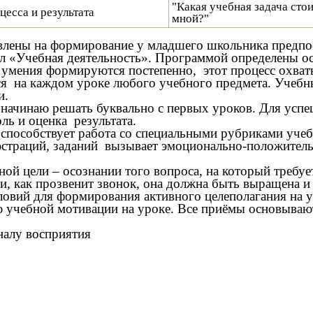
"Какая учебная задача сто
цесса и результата
мной?"
лены на формирование у младшего школьника предпосы
ел «Учебная деятельность». Программой определены 
умения формируются постепенно, этот процесс охват
 на каждом уроке любого учебного предмета. Учебные
и.
начинаю решать буквально с первых уроков. Для успе
ль и оценка результата.
пособствует работа со специальными рубриками учеб
люстраций, заданий вызывает эмоционально-положител
ой цели – осознании того вопроса, на который требует
ки, как прозвенит звонок, она должна быть выращена 
ловий для формирования активного целеполагания на у
учебной мотивации на уроке. Все приёмы основывают
алу восприятия