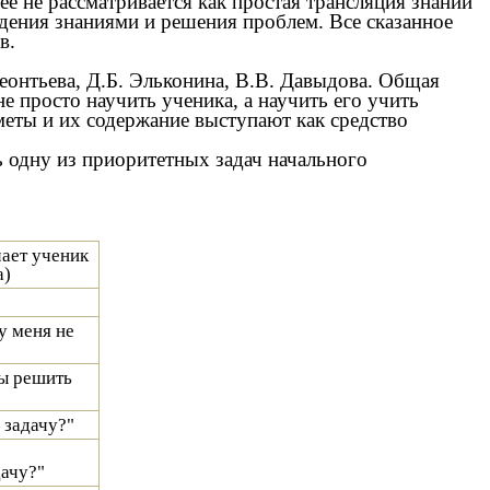
е не рассматривается как простая трансляция знаний
ладения знаниями и решения проблем. Все сказанное
в.
еонтьева, Д.Б. Эльконина, В.В. Давыдова. Общая
е просто научить ученика, а научить его учить
дметы и их содержание выступают как средство
 одну из приоритетных задач начального
чает ученик
а)
у меня не
бы решить
 задачу?"
ачу?"