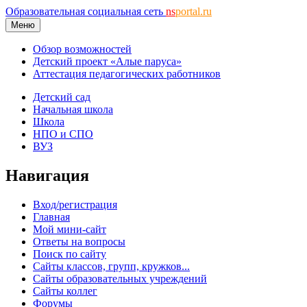
Образовательная социальная сеть
ns
portal.ru
Меню
Обзор возможностей
Детский проект «Алые паруса»
Аттестация педагогических работников
Детский сад
Начальная школа
Школа
НПО и СПО
ВУЗ
Навигация
Вход/регистрация
Главная
Мой мини-сайт
Ответы на вопросы
Поиск по сайту
Сайты классов, групп, кружков...
Сайты образовательных учреждений
Сайты коллег
Форумы