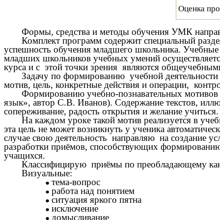
Оценка про
Формы, средства и методы обучения УМК направ
Комплект программ содержит специальный разд
успешность обучения младшего школьника. Учебные 
младших школьников учебных умений осуществляется
курса и с этой точки зрения являются общеучебным
Задачу по формированию учебной деятельности 
мотив, цель, конкретные действия и операции, контро
Формированию учебно-познавательных мотивов с
язык», автор С.В. Иванов). Содержание текстов, ил
сопереживание, радость открытия и желание учиться.
На каждом уроке такой мотив реализуется в учебн
эта цель не может возникнуть у ученика автоматичес
случае свою деятельность направляю на создание ус
разработки приёмов, способствующих формированию 
учащихся.
Классифицирую приёмы по преобладающему кан
Визуальные:
тема-вопрос
работа над понятием
ситуация яркого пятна
исключение
домысливание