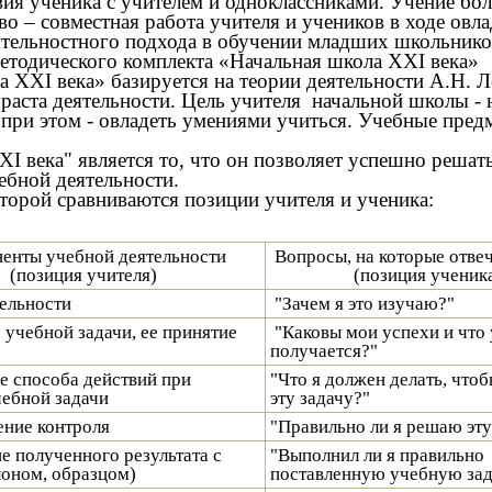
я ученика с учителем и одноклассниками. Учение боле
во – совместная работа учителя и учеников в ходе ов
ятельностного подхода в обучении младших школьнико
етодического комплекта «Начальная школа XXI века»
 XXI века» базируется на теории деятельности А.Н. Л
раста деятельности. Цель учителя начальной школы - н
ка при этом - овладеть умениями учиться. Учебные пре
века" является то, что он позволяет успешно решать
ебной деятельности.
оторой сравниваются позиции учителя и ученика:
енты учебной деятельности
Вопросы, на которые отве
(позиция учителя)
(позиция ученик
ельности
"Зачем я это изучаю?"
 учебной задачи, ее принятие
"Каковы мои успехи и что 
получается?"
 способа действий при
"Что я должен делать, что
ебной задачи
эту задачу?"
ние контроля
"Правильно ли я решаю эту
е полученного результата с
"Выполнил ли я правильно
лоном, образцом)
поставленную учебную зад