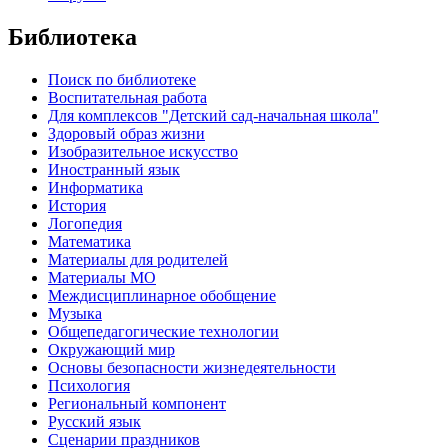
Библиотека
Поиск по библиотеке
Воспитательная работа
Для комплексов "Детский сад-начальная школа"
Здоровый образ жизни
Изобразительное искусство
Иностранный язык
Информатика
История
Логопедия
Математика
Материалы для родителей
Материалы МО
Междисциплинарное обобщение
Музыка
Общепедагогические технологии
Окружающий мир
Основы безопасности жизнедеятельности
Психология
Региональный компонент
Русский язык
Сценарии праздников