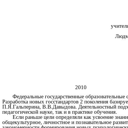
Подготов
учитель начальных 
Зеленск
Людмила Викто
2010
Федеральные государственные образовательные с
Разработка новых госстандартов 2 поколения базируе
П.Я.Гальперина, В.В.Давыдова. Деятельностный подх
педагогической науке, так и в практике обучения.
Если раньше цели определяли как усвоение знани
общекультурное, личностное и познавательное разви
закономерности формирования новых психологических