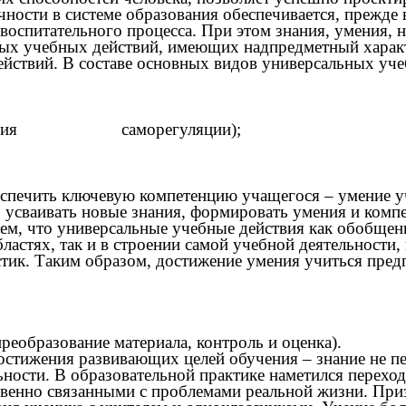
ичности в системе образования обеспечивается, прежд
воспитательного процесса. При этом знания, умения, 
ых учебных действий, имеющих надпредметный характе
ействий. В составе основных видов универсальных уч
 действия саморегуляции);
спечить ключевую компетенцию учащегося – умение у
 усваивать новые знания, формировать умения и комп
ся тем, что универсальные учебные действия как обоб
астях, так и в строении самой учебной деятельности,
тик. Таким образом, достижение умения учиться пред
реобразование материала, контроль и оценка).
стижения развивающих целей обучения – знание не пер
ьности. В образовательной практике наметился переход
твенно связанными с проблемами реальной жизни. При