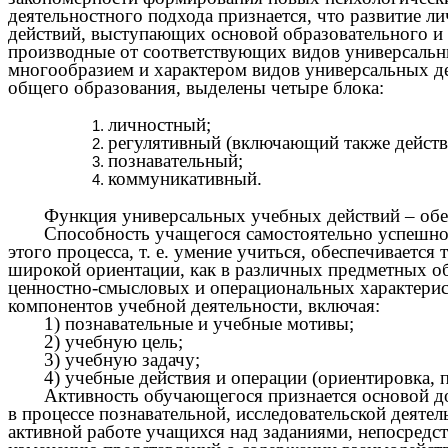
деятельностного подхода признается, что развитие л
действий, выступающих основой образовательного и 
производные от соответствующих видов универсальн
многообразием и характером видов универсальных д
общего образования, выделены четыре блока:
личностный;
регулятивный (включающий также
познавательный;
коммуникативный.
Функция универсальных учебных действий – обе
Способность учащегося самостоятельно успешно
этого процесса, т. е. умение учиться, обеспечивает
широкой ориентации, как в различных предметных обл
ценностно-смысловых и операциональных характерис
компонентов учебной деятельности, включая:
1) познавательные и учебные мотивы;
2) учебную цель;
3) учебную задачу;
4) учебные действия и операции (ориентировка, п
Активность обучающегося признается основой до
в процессе познавательной, исследовательской деятел
активной работе учащихся над заданиями, непосредс