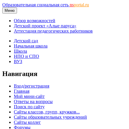
Образовательная социальная сеть
ns
portal.ru
Меню
Обзор возможностей
Детский проект «Алые паруса»
Аттестация педагогических работников
Детский сад
Начальная школа
Школа
НПО и СПО
ВУЗ
Навигация
Вход/регистрация
Главная
Мой мини-сайт
Ответы на вопросы
Поиск по сайту
Сайты классов, групп, кружков...
Сайты образовательных учреждений
Сайты коллег
Форумы