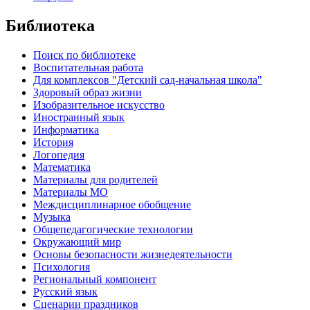
Библиотека
Поиск по библиотеке
Воспитательная работа
Для комплексов "Детский сад-начальная школа"
Здоровый образ жизни
Изобразительное искусство
Иностранный язык
Информатика
История
Логопедия
Математика
Материалы для родителей
Материалы МО
Междисциплинарное обобщение
Музыка
Общепедагогические технологии
Окружающий мир
Основы безопасности жизнедеятельности
Психология
Региональный компонент
Русский язык
Сценарии праздников