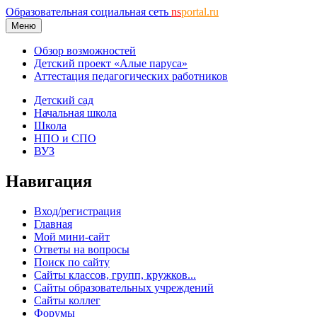
Образовательная социальная сеть
ns
portal.ru
Меню
Обзор возможностей
Детский проект «Алые паруса»
Аттестация педагогических работников
Детский сад
Начальная школа
Школа
НПО и СПО
ВУЗ
Навигация
Вход/регистрация
Главная
Мой мини-сайт
Ответы на вопросы
Поиск по сайту
Сайты классов, групп, кружков...
Сайты образовательных учреждений
Сайты коллег
Форумы