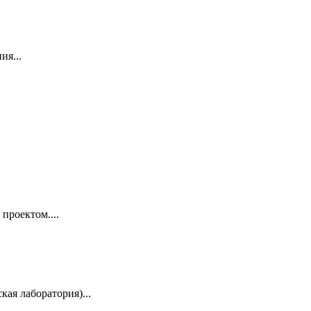
ия...
проектом....
ая лаборатория)...