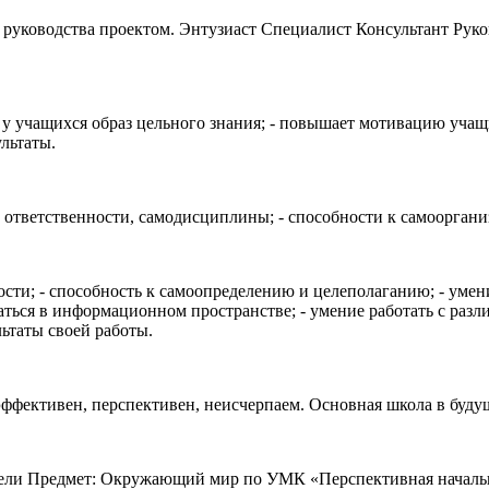
е руководства проектом. Энтузиаст Специалист Консультант Рук
 у учащихся образ цельного знания; - повышает мотивацию учащ
льтаты.
 ответственности, самодисциплины; - способности к самоорганиз
ости; - способность к самоопределению и целеполаганию; - умен
ться в информационном пространстве; - умение работать с разл
льтаты своей работы.
фективен, перспективен, неисчерпаем. Основная школа в будущ
едели Предмет: Окружающий мир по УМК «Перспективная началь