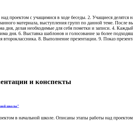
над проектом с учащимися в ходе беседы. 2. Учащиеся делятся 
обранного материала, выступления групп по данной теме. Посл
 дня, делая необходимые для себя пометки и записи. 4. Каждый
жима дня. 6. Выставка шаблонов и голосование за более подходя
я второклассника. 8. Выполнение презентации. 9. Показ презен
езентации и конспекты
льной школы"
ктом в начальной школе. Описаны этапы работы над проектом,