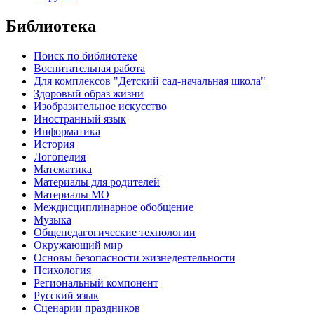
Библиотека
Поиск по библиотеке
Воспитательная работа
Для комплексов "Детский сад-начальная школа"
Здоровый образ жизни
Изобразительное искусство
Иностранный язык
Информатика
История
Логопедия
Математика
Материалы для родителей
Материалы МО
Междисциплинарное обобщение
Музыка
Общепедагогические технологии
Окружающий мир
Основы безопасности жизнедеятельности
Психология
Региональный компонент
Русский язык
Сценарии праздников