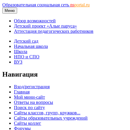
Образовательная социальная сеть
ns
portal.ru
Меню
Обзор возможностей
Детский проект «Алые паруса»
Аттестация педагогических работников
Детский сад
Начальная школа
Школа
НПО и СПО
ВУЗ
Навигация
Вход/регистрация
Главная
Мой мини-сайт
Ответы на вопросы
Поиск по сайту
Сайты классов, групп, кружков...
Сайты образовательных учреждений
Сайты коллег
Форумы