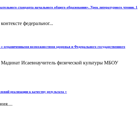
ательного стандарта начального общего образования». Урок литературного чтения. 1
онтексте федеральног...
я с ограниченными возможностями здоровья и Федерального государственного
 Мадинат Исаевнаучитель физической культуры МБОУ
овий реализации к качеству результата »
ия....