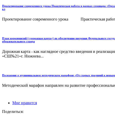
Проектирование современного урока Практическая работа в рамках семинара «Органи
кл
Проектирование современного урока Практическая работа в 
План мероприятий («дорожная карта») по обеспечению введения Федерального госуд
образовательного станда
Дорожная карта - как наглядное средство введения и реа
«СШ№21»г. Нижнева...
Положение о муниципальном методическом марафоне «От старых традиций к новым ст
Методический марафон направлен на развитие профессионально
Мне нравится
Поделиться: