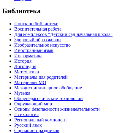
Библиотека
Поиск по библиотеке
Воспитательная работа
Для комплексов "Детский сад-начальная школа"
Здоровый образ жизни
Изобразительное искусство
Иностранный язык
Информатика
История
Логопедия
Математика
Материалы для родителей
Материалы МО
Междисциплинарное обобщение
Музыка
Общепедагогические технологии
Окружающий мир
Основы безопасности жизнедеятельности
Психология
Региональный компонент
Русский язык
Сценарии праздников