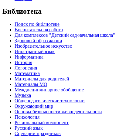
Библиотека
Поиск по библиотеке
Воспитательная работа
Для комплексов "Детский сад-начальная школа"
Здоровый образ жизни
Изобразительное искусство
Иностранный язык
Информатика
История
Логопедия
Математика
Материалы для родителей
Материалы МО
Междисциплинарное обобщение
Музыка
Общепедагогические технологии
Окружающий мир
Основы безопасности жизнедеятельности
Психология
Региональный компонент
Русский язык
Сценарии праздников