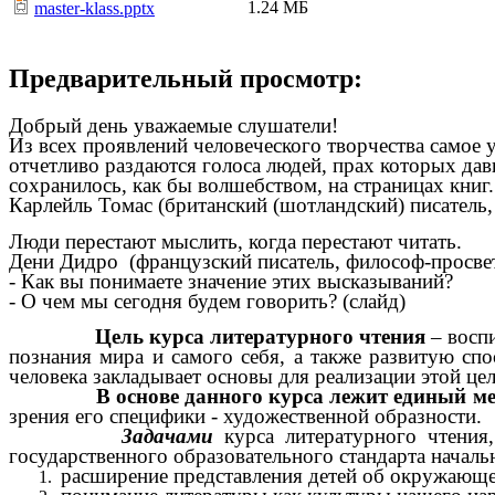
1.24 МБ
master-klass.pptx
Предварительный просмотр:
Добрый день уважаемые слушатели!
Из всех проявлений человеческого творчества самое
отчетливо раздаются голоса людей, прах которых давн
сохранилось, как бы волшебством, на страницах книг.
Карлейль Томас (британский (шотландский) писатель,
Люди перестают мыслить, когда перестают читать.
Дени Дидро (французский писатель, философ-просве
- Как вы понимаете значение этих высказываний?
- О чем мы сегодня будем говорить? (слайд)
Цель курса литературного чтения
– воспи
познания мира и самого себя, а также развитую спо
человека закладывает основы для реализации этой цел
В основе данного курса лежит единый мет
зрения его специфики - художественной образности.
Задачами
курса литературного чтени
государственного образовательного стандарта началь
расширение представления детей об окружающе