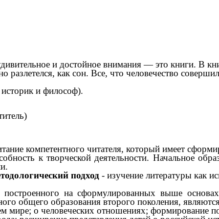
 удивительное и достойное внимания — это книги. В к
о разлетелся, как сон. Все, что человечество совершил
 историк и философ).
титель)
тание компетентного читателя, который имеет сформи
собность к творческой деятельности. Начальное обр
и.
одологический подход
- изучение литературы как ис
я, построенного на сформулированных выше основах
ного общего образования второго поколения, являются
м мире; о человеческих отношениях; формирование пон