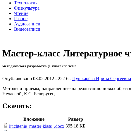
Технология
Физкультура
Чтение
Разное
Аудиозаписи
Видеозаписи
Мастер-класс Литературное чт
методическая разработка (1 класс) по теме
Опубликовано 03.02.2012 - 22:16 -
Пушкарёва Ирина Сергеевна
Методы и приемы, направленные на реализацию новых образова
Нечаевой, К.С. Белорусец .
Скачать:
Вложение
Размер
395.18 КБ
lit.chtenie_master-klass_.docx