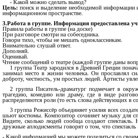
- Какой можно сделать вывод?
Цель:
поиск и выделение необходимой информации из
информационном пространстве.
3.Работа в группе. Информация предоставлена уч
Правила работы в группе (на доске)
При разговоре смотри на собеседника.
Говори тихо, чтобы не мешать одноклассникам.
Внимательно слушай ответ.
Дополняй.
Оценивай.
Чтение сообщений о театре (каждой группе даны воп
1 группа Театр зародился в Древней Греции понач
занимал место в жизни человека. Он прославлял си
доброту, честность, ум простых людей. Артисты увлек
2 группа Писатель-драматург подмечает в окру
трагедию, комедию или драму, где в виде разгов
распределяются роли (то есть слова действующих в с
3 группа Режиссёр объединяет усилия всех создат
шьют костюмы. Композитор сочиняет музыку для спек
Видите, сколько людей сообща создают спектакль. 
дружные аплодисменты говорят о том, что спектакль 
- Какой информацией мы можете поделиться со свои