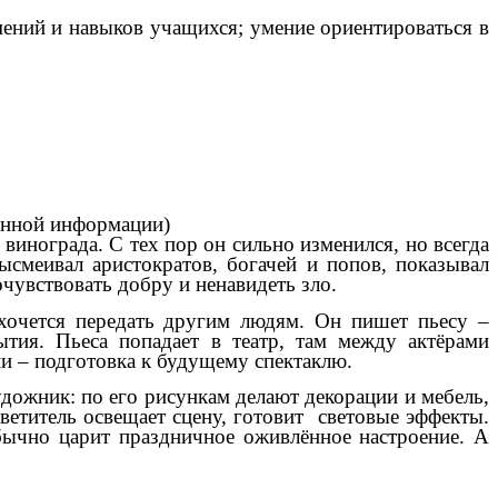
ений и навыков учащихся; умение ориентироваться в
данной информации)
винограда. С тех пор он сильно изменился, но всегда
ысмеивал аристократов, богачей и попов, показывал
очувствовать добру и ненавидеть зло.
хочется передать другим людям. Он пишет пьесу –
тия. Пьеса попадает в театр, там между актёрами
ии – подготовка к будущему спектаклю.
удожник: по его рисункам делают декорации и мебель,
ветитель освещает сцену, готовит световые эффекты.
обычно царит праздничное оживлённое настроение. А