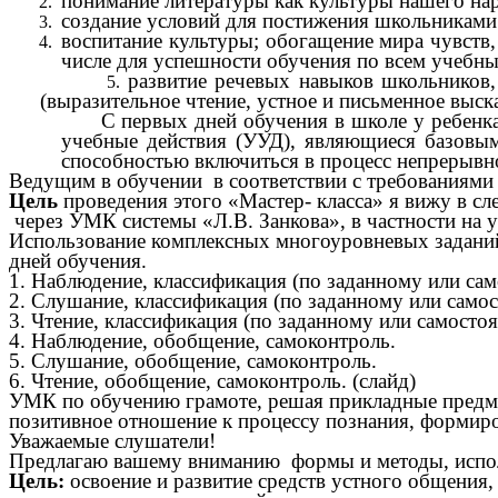
понимание литературы как культуры нашего нар
создание условий для постижения школьниками
воспитание культуры; обогащение мира чувств,
числе для успешности обучения по всем учебн
развитие речевых навыков школьников, 
(выразительное чтение, устное и письменное выска
С первых дней обучения в школе у ребенка фо
учебные действия (УУД), являющиеся базовым
способностью включиться в процесс непрерывн
Ведущим в обучении в соответствии с требованиями 
Цель
проведения этого «Мастер- класса» я вижу в с
через УМК системы «Л.В. Занкова», в частности на у
Использование комплексных многоуровневых заданий
дней обучения.
1. Наблюдение, классификация (по заданному или са
2. Слушание, классификация (по заданному или само
3. Чтение, классификация (по заданному или самосто
4. Наблюдение, обобщение, самоконтроль.
5. Слушание, обобщение, самоконтроль.
6. Чтение, обобщение, самоконтроль. (слайд)
УМК по обучению грамоте, решая прикладные предме
позитивное отношение к процессу познания, формиров
Уважаемые слушатели!
Предлагаю вашему вниманию формы и методы, испол
Цель:
освоение и развитие средств устного общения