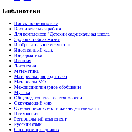
Библиотека
Поиск по библиотеке
Воспитательная работа
Для комплексов "Детский сад-начальная школа"
Здоровый образ жизни
Изобразительное искусство
Иностранный язык
Информатика
История
Логопедия
Математика
Материалы для родителей
Материалы МО
Междисциплинарное обобщение
Музыка
Общепедагогические технологии
Окружающий мир
Основы безопасности жизнедеятельности
Психология
Региональный компонент
Русский язык
Сценарии праздников