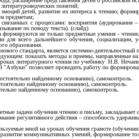
ода; расширение представления детей о российской ист
 литературоведческих понятий;
 эмоций детей, развитие их интереса к чтению; форми
ым предметам;
связанных с процессами: восприятия (аудирования –
зывание по поводу текста). (слайд)
рмируются не только предметные умения - чтение, п
и для всего дальнейшего обучения, социализации, у
ого образования.
нового стандарта, является системно-деятельностный 
ледующем: показать методы и приемы, направленные н
роках литературного чтения по учебнику Н.В. Нечаево
 "Азбуки" позволяет проводить работу по формирова
мостоятельно найденному основанию), самоконтроль.
стоятельно найденному основанию), самоконтроль.
ятельно найденному основанию), самоконтроль.
тные задачи обучения чтению и письму, закладывает 
ание регулятивного действия – способность удержива
ьзуемые мной на уроках обучения грамоте (обучению
, развитие коммуникативных умений, формирование то