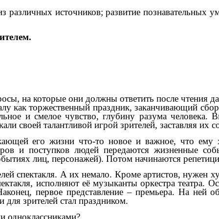
 различных источников; развитие познавательных ум
ителем.
росы, на которые они должны ответить после чтения 
алу как торжественный праздник, заканчивающий сбор 
льное и смелое чувство, глубину разума человека. В
али своей талантливой игрой зрителей, заставляя их с
жающей его жизни что-то новое и важное, что ему 
оров и поступков людей передаются жизненные собы
обытиях лиц, персонажей). Потом начинаются репетиц
елей спектакля. А их немало. Кроме артистов, нужен х
такля, исполняют её музыканты оркестра театра. Ос
Наконец, первое представление – премьера. На ней 
и для зрителей стал праздником.
ми одноклассниками?