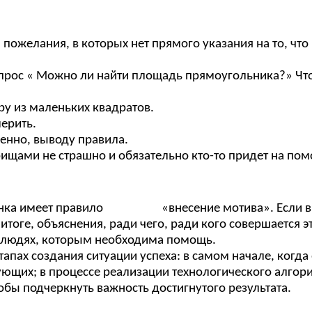
 пожелания, в которых нет прямого указания на то, чт
прос « Можно ли найти площадь прямоугольника?» Что
ру из маленьких квадратов.
мерить.
енно, выводу правила.
арищами не страшно и обязательно кто-то придет на пом
бенка имеет правило «внесение мотива». Если вмес
тоге, объяснения, ради чего, ради кого совершается эт
 о людях, которым необходима помощь.
апах создания ситуации успеха: в самом начале, когд
вующих; в процессе реализации технологического алгор
обы подчеркнуть важность достигнутого результата.