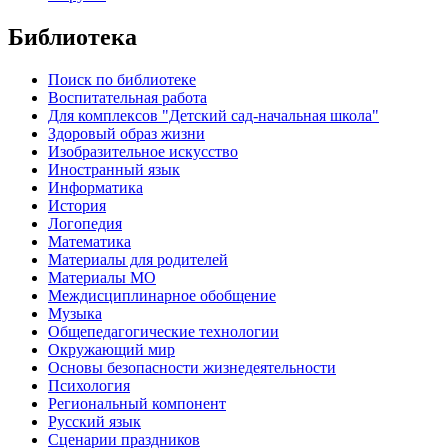
Библиотека
Поиск по библиотеке
Воспитательная работа
Для комплексов "Детский сад-начальная школа"
Здоровый образ жизни
Изобразительное искусство
Иностранный язык
Информатика
История
Логопедия
Математика
Материалы для родителей
Материалы МО
Междисциплинарное обобщение
Музыка
Общепедагогические технологии
Окружающий мир
Основы безопасности жизнедеятельности
Психология
Региональный компонент
Русский язык
Сценарии праздников