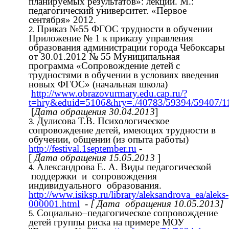
планируемых результатов»: лекции. М.:
педагогический университет. «Первое
сентября» 2012.
Приказ №55 ФГОС трудности в обучении
Приложение № 1 к приказу управления
образования администрации города Чебоксары
от 30.01.2012 № 55 Муниципальная
программа «Сопровождение детей с
трудностями в обучении в условиях введения
новых ФГОС» (начальная школа)
http://www.obrazovurmary.edu.cap.ru/?
t=hry&eduid=5106&hry=./40783/59394/59407/1
[
Дата обращения 30.04.2013
]
Дулисова Т.В. Психологическое
сопровождение детей, имеющих трудности в
обучении, общении (из опыта работы)
http://festival.1september.ru
-
[
Дата обращения 15.05.2013
]
Александрова Е. А. Виды педагогической
поддержки и сопровождения
индивидуального образования.
http://www.isiksp.ru/library/aleksandrova_ea/aleks-
000001.html
-
[ Дата обращения 10.05.2013]
Социально–педагогическое сопровождение
детей группы риска на примере МОУ