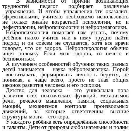
В зависимости от причин возникающих
трудностей педагог подбирает различные
упражнения. И чтобы упражнения эти оказались
эффективными, учителю необходимо использовать
не только знание возрастной психологии, но и
дефектологии, нейропсихологии и нейропедагогики.
Нейропсихология помогает нам узнать, почему
ребёнок плохо учится или к нему трудно найти
подход и он совсем не слушается, хотя все врачи
говорят, что он здоров. Нейропсихология обычно
ищет поломку. Если мозг здоров, то нечего и
беспокоиться.
А изучением особенностей обучения таких разных
детей занимается наука нейропедагогика. Порой
воспитывать, формировать личность берутся, не
понимая, а чаще всего, просто не зная общих
законов развития человека и его психики.
Детство для человека – это уникальная пора
развития всех психических функций, механизмов
речи, речевого мышления, памяти, социальных
эмоций, механизмов контроля произвольных
движений, за которые ответственны высшие
структуры мозга – его кора.
У каждого ребёнка есть определённые способности
и таланты. Дети от природы любознательны и полны