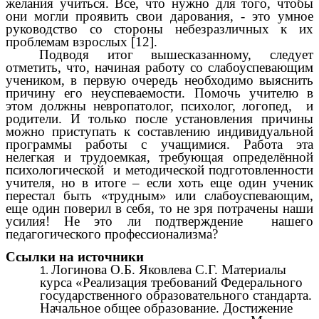
желания учиться. Все, что нужно для того, чтобы
они могли проявить свои дарования, - это умное
руководство со стороны небезразличных к их
проблемам взрослых [12].
Подводя итог вышесказанному, следует
отметить, что, начиная работу со слабоуспевающим
учеником, в первую очередь необходимо выяснить
причину его неуспеваемости. Помочь учителю в
этом должны невропатолог, психолог, логопед, и
родители. И только после установления причины
можно приступать к составлению индивидуальной
программы работы с учащимися. Работа эта
нелегкая и трудоемкая, требующая определённой
психологической и методической подготовленности
учителя, но в итоге – если хоть еще один ученик
перестал быть «трудным» или слабоуспевающим,
еще один поверил в себя, то не зря потрачены наши
усилия! Не это ли подтверждение нашего
педагогического профессионализма?
Ссылки на источники
Логинова О.Б. Яковлева С.Г. Материалы
курса «Реализация требований Федерального
государственного образовательного стандарта.
Начальное общее образование. Достижение