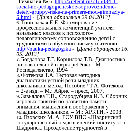
"Гимназия № 6"
http://xreferat.ru/71/5034-1-
social-no-pedagogicheskoe-soprovozhdenie-
deteiy-gruppy-riska-na-primere-mou-gimnaziya-
6.html
- [
Дата обращения 29.04.2013]
Топильская Е.Е. Формирование
профессиональных компетенций учителя
начальных классов к психолого-
педагогическому сопровождению детей с
трудностями в обучении письму и чтению.
http://nauka-pedagogika
- [
Дата обращения
16.
05. 2013]
Богданова Т.Г. Корнилова Т.В. Диагностика
познавательной сферы ребёнка – М.;
Роспедагенство, 1994
Фотекова Т.А. Тестовая методика
диагностики устной речи младших
школьников: метод. Пособие / Т.А. Фотекова.
– 2-е изд. – М.: Айрис – пресс, 2007.
Завьялова Т.П., Стародубцева И.В. Сборник
игровых занятий по развитию памяти,
внимания, мышления и воображения у
младших школьников. – М.: АРКТИ, - 2008.
Язовских М. А. ГОУ ВПО «Шадринский
государственный педагогический институт», г.
Шадринск. Преодоление трудностей в