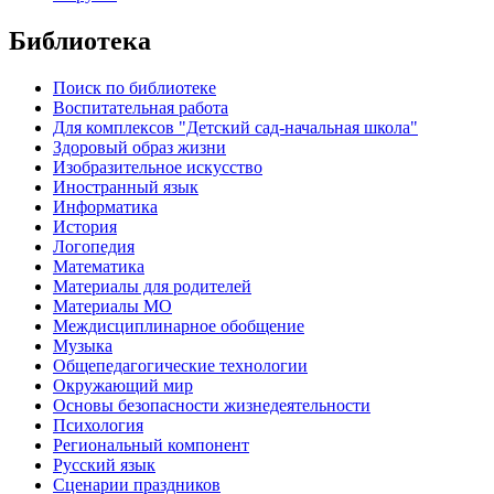
Библиотека
Поиск по библиотеке
Воспитательная работа
Для комплексов "Детский сад-начальная школа"
Здоровый образ жизни
Изобразительное искусство
Иностранный язык
Информатика
История
Логопедия
Математика
Материалы для родителей
Материалы МО
Междисциплинарное обобщение
Музыка
Общепедагогические технологии
Окружающий мир
Основы безопасности жизнедеятельности
Психология
Региональный компонент
Русский язык
Сценарии праздников