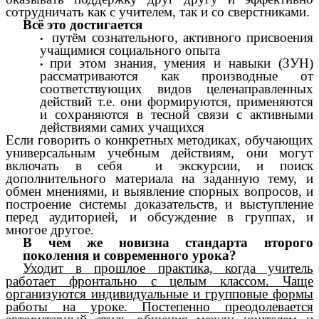
сотрудничать как с учителем, так и со сверстниками.
Всё это достигается
путём сознательного, активного присвоения
учащимися социального опыта
при этом знания, умения и навыки (ЗУН)
рассматриваются как производные от
соответствующих видов целенаправленных
действий т.е. они формируются, применяются
и сохраняются в тесной связи с активными
действиями самих учащихся
Если говорить о конкретных методиках, обучающих
универсальным учебным действиям, они могут
включать в себя и экскурсии, и поиск
дополнительного материала на заданную тему, и
обмен мнениями, и выявление спорных вопросов, и
построение системы доказательств, и выступление
перед аудиторией, и обсуждение в группах, и
многое другое.
В чем же новизна стандарта второго
поколения и современного урока?
Уходит в прошлое практика, когда учитель
работает фронтально с целым классом. Чаще
организуются индивидуальные и групповые формы
работы на уроке. Постепенно преодолевается