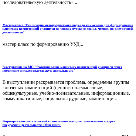
исследовательскую деятельность»...
Мастер-класс "Реализация метапредметного подхода как основа для формирования
ключевых компетенций учащихся на уроках русского языка, чтения. во внеурочной
деятельности"
мастер-класс по формированию УУД...
Выступление на МО "Формирование ключевых компетенций учащихся через
проектную и исследовательскую деятельность"
В выступлении раскрывается проблема, определены группы
ключевых компетенций (ценностно-смысловые,
общекультурные, учебно-познавательные, информационные,
коммуникативные, социально-трудовые, компетенци...
Формирование читательской компетенции младших школьников в курсе
внеурочной деятельности «Мир книг»