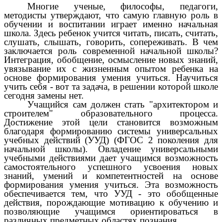
Многие ученые, философы, педагоги,
методисты утверждают, что самую главную роль в
обучении и воспитании играет именно начальная
школа. Здесь ребенок учится читать, писать, считать,
слушать, слышать, говорить, сопереживать. В чем
заключается роль современной начальной школы?
Интеграция, обобщение, осмысление новых знаний,
увязывание их с жизненным опытом ребенка на
основе формирования умения учиться. Научиться
учить себя - вот та задача, в решении которой школе
сегодня замены нет.
Учащийся сам должен стать "архитектором и
строителем" образовательного процесса.
Достижение этой цели становится возможным
благодаря формированию системы универсальных
учебных действий (УУД) (ФГОС 2 поколения для
начальной школы). Овладение универсальными
учебными действиями дает учащимся возможность
самостоятельного успешного усвоения новых
знаний, умений и компетентностей на основе
формирования умения учиться. Эта возможность
обеспечивается тем, что УУД - это обобщенные
действия, порождающие мотивацию к обучению и
позволяющие учащимся ориентироваться в
различных предметных областях познания.