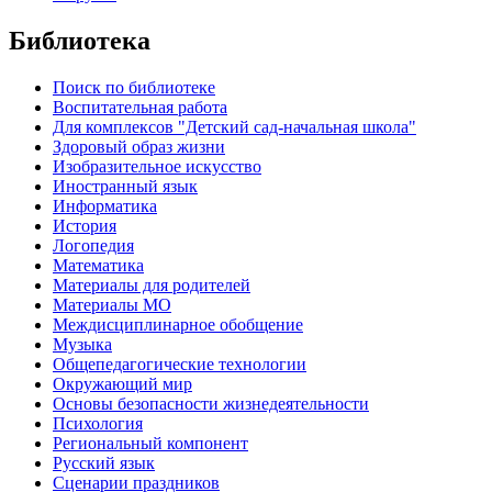
Библиотека
Поиск по библиотеке
Воспитательная работа
Для комплексов "Детский сад-начальная школа"
Здоровый образ жизни
Изобразительное искусство
Иностранный язык
Информатика
История
Логопедия
Математика
Материалы для родителей
Материалы МО
Междисциплинарное обобщение
Музыка
Общепедагогические технологии
Окружающий мир
Основы безопасности жизнедеятельности
Психология
Региональный компонент
Русский язык
Сценарии праздников