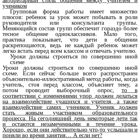
авторитарный стиль общения между учителем и
учеником
Групповая форма работы имеет множество
плюсов: ребенок за урок может побывать в роли
руководителя или консультанта группы.
Меняющийся состав групп обеспечит гораздо более
тесное общение одноклассников. Мало того,
практика показывает, что дети в общении
раскрепощаются, ведь не каждый ребенок может
легко встать перед всем классом и отвечать учителю.
Уроки должны строиться по совершенно иной
схеме
Уроки должны строиться по совершенно иной
схеме. Если сейчас больше всего распространен
объяснительно-иллюстративный метод работы, когда
учитель, стоя перед классом, объясняет тему, а
потом проводит выборочный опрос,
то в
соответствии с изменениями упор должен делаться
на взаимодействие учащихся и учителя, а также
взаимодействие самих учеников. Ученик должен
стать живым участником образовательного
процесса. На сегодняшний день некоторые дети так
и остаются незамеченными в течение урока.
Хорошо, если они действительно что-то услышали и
поняли во время занятия… А если нет?