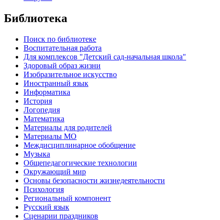
Библиотека
Поиск по библиотеке
Воспитательная работа
Для комплексов "Детский сад-начальная школа"
Здоровый образ жизни
Изобразительное искусство
Иностранный язык
Информатика
История
Логопедия
Математика
Материалы для родителей
Материалы МО
Междисциплинарное обобщение
Музыка
Общепедагогические технологии
Окружающий мир
Основы безопасности жизнедеятельности
Психология
Региональный компонент
Русский язык
Сценарии праздников