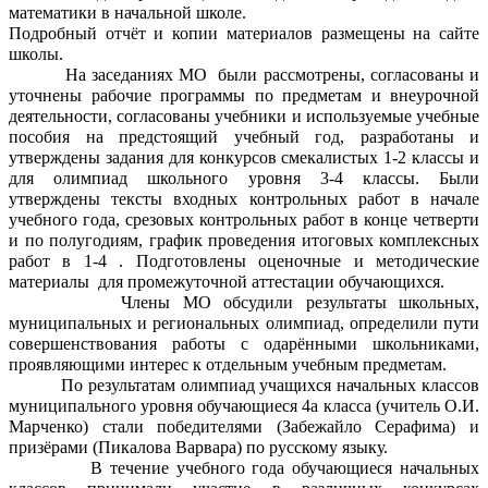
математики в начальной школе.
Подробный отчёт и копии материалов размещены на сайте
школы.
На заседаниях МО были рассмотрены, согласованы и
уточнены рабочие программы по предметам и внеурочной
деятельности, согласованы учебники и используемые учебные
пособия на предстоящий учебный год, разработаны и
утверждены задания для конкурсов смекалистых 1-2 классы и
для олимпиад школьного уровня 3-4 классы. Были
утверждены тексты входных контрольных работ в начале
учебного года, срезовых контрольных работ в конце четверти
и по полугодиям, график проведения итоговых комплексных
работ в 1-4 . Подготовлены оценочные и методические
материалы для промежуточной аттестации обучающихся.
Члены МО обсудили результаты школьных,
муниципальных и региональных олимпиад, определили пути
совершенствования работы с одарёнными школьниками,
проявляющими интерес к отдельным учебным предметам.
По результатам олимпиад учащихся начальных классов
муниципального уровня обучающиеся 4а класса (учитель О.И.
Марченко) стали победителями (Забежайло Серафима) и
призёрами (Пикалова Варвара) по русскому языку.
В течение учебного года обучающиеся начальных