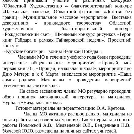
классов принимали участие в различных конкурсах
(Областной Художественно – благотворительный конкурс
«Пасхальная радость», Областной фестиваль «Детство без
границ», Муниципальное массовое мероприятие «Выставка
декоративно – прикладного творчества», Областной
художественно – благотворительный конкурс
«Рождественский свет», Школьный конкурс рисунков «Герои
книг Гайдара в рамках Гайдаровской недели», Проектный
конкурс
«Курские богатыри – воины Великой Победы».
Членами МО в течение учебного года были проведены
интересные общешкольные мероприятия «Прощай, моя
первая книга!», «Прощай, начальная школа!», мероприятия ко
Дню Матери и к 8 Марта, внеклассное мероприятие «Наша
армия родная». Материалы о проведении мероприятий
размещены па сайте школы.
На своих заседаниях члены МО регулярно проводили
обзор новинок методической литературы и материалов
журнала «Начальная школа».
Готовит материалы на переаттестацию О.А. Кретова.
Члены МО активно распространяют материалы из
опыта работы на различных уровнях. Так материалы из опыта
работы Полянской А.В., Медведевой О.В., Бенделиани Н.В.,
Усачевой Ю.Ю. размещены на личных сайтах учителей.