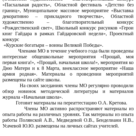
«Пасхальная радость», Областной фестиваль «Детство без
границ», Муниципальное массовое мероприятие «Выставка
декоративно – прикладного творчества», Областной
художественно – благотворительный конкурс
«Рождественский свет», Школьный конкурс рисунков «Герои
книг Гайдара в рамках Гайдаровской недели», Проектный
конкурс
«Курские богатыри – воины Великой Победы».
Членами МО в течение учебного года были проведены
интересные общешкольные мероприятия «Прощай, моя
первая книга!», «Прощай, начальная школа!», мероприятия ко
Дню Матери и к 8 Марта, внеклассное мероприятие «Наша
армия родная». Материалы о проведении мероприятий
размещены па сайте школы.
На своих заседаниях члены МО регулярно проводили
обзор новинок методической литературы и материалов
журнала «Начальная школа».
Готовит материалы на переаттестацию О.А. Кретова.
Члены МО активно распространяют материалы из
опыта работы на различных уровнях. Так материалы из опыта
работы Полянской А.В., Медведевой О.В., Бенделиани Н.В.,
Усачевой Ю.Ю. размещены на личных сайтах учителей.