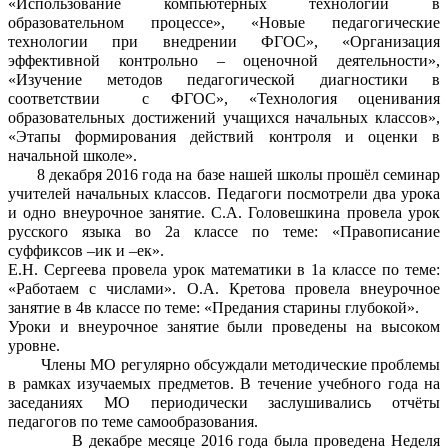
«Использование компьютерных технологий в
образовательном процессе», «Новые педагогические
технологии при внедрении ФГОС», «Организация
эффективной контрольно – оценочной деятельности»,
«Изучение методов педагогической диагностики в
соответствии с ФГОС», «Технология оценивания
образовательных достижений учащихся начальных классов»,
«Этапы формирования действий контроля и оценки в
начальной школе».
8 декабря 2016 года на базе нашей школы прошёл семинар
учителей начальных классов. Педагоги посмотрели два урока
и одно внеурочное занятие. С.А. Головешкина провела урок
русского языка во 2а классе по теме: «Правописание
суффиксов –ик и –ек».
Е.Н. Сергеева провела урок математики в 1а классе по теме:
«Работаем с числами». О.А. Кретова провела внеурочное
занятие в 4в классе по теме: «Предания старины глубокой».
Уроки и внеурочное занятие были проведены на высоком
уровне.
Члены МО регулярно обсуждали методические проблемы
в рамках изучаемых предметов. В течение учебного года на
заседаниях МО периодически заслушивались отчёты
педагогов по теме самообразования.
В декабре месяце 2016 года была проведена Неделя