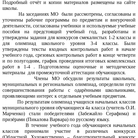
Подробный отчёт и копии материалов размещены на сайте
школы.
На заседаниях МО были рассмотрены, согласованы и
уточнены рабочие программы по предметам и внеурочной
деятельности, согласованы учебники и используемые учебные
пособия на предстоящий учебный год, разработаны и
утверждены задания для конкурсов смекалистых 1-2 классы и
для олимпиад школьного уровня 3-4 классы. Были
утверждены тексты входных контрольных работ в начале
учебного года, срезовых контрольных работ в конце четверти
и по полугодиям, график проведения итоговых комплексных
работ в 1-4 . Подготовлены оценочные и методические
материалы для промежуточной аттестации обучающихся.
Члены МО обсудили результаты школьных,
муниципальных и региональных олимпиад, определили пути
совершенствования работы с одарёнными школьниками,
проявляющими интерес к отдельным учебным предметам.
По результатам олимпиад учащихся начальных классов
муниципального уровня обучающиеся 4а класса (учитель О.И.
Марченко) стали победителями (Забежайло Серафима) и
призёрами (Пикалова Варвара) по русскому языку.
В течение учебного года обучающиеся начальных
классов принимали участие в различных конкурсах
(Областной Художественно – благотворительный конкурс