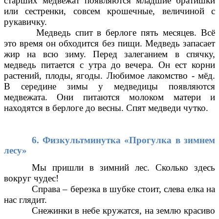
старших медвежат появляются младшие братишки
или сестренки, совсем крошечные, величиной с
рукавичку.
Медведь спит в берлоге пять месяцев. Всё
это время он обходится без пищи. Медведь запасает
жир на всю зиму. Перед залеганием в спячку,
медведь питается с утра до вечера. Он ест корни
растений, плоды, ягоды. Любимое лакомство - мёд.
В середине зимы у медведицы появляются
медвежата. Они питаются молоком матери и
находятся в берлоге до весны. Спят медведи чутко.
6. Физкультминутка «Прогулка в зимнем
лесу»
Мы пришли в зимний лес. Сколько здесь
вокруг чудес!
Справа – березка в шубке стоит, слева елка на
нас глядит.
Снежинки в небе кружатся, на землю красиво