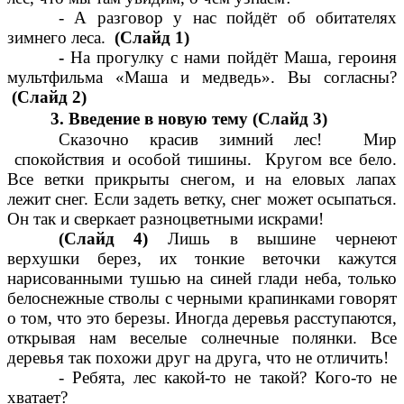
- А разговор у нас пойдёт об обитателях
зимнего леса.
(Слайд 1)
-
На прогулку с нами пойдёт Маша, героиня
мультфильма «Маша и медведь». Вы согласны?
(Слайд 2)
3. Введение в новую тему (Слайд 3)
Сказочно красив зимний лес! Мир
спокойствия и особой тишины. Кругом все бело.
Все ветки прикрыты снегом, и на еловых лапах
лежит снег. Если задеть ветку, снег может осыпаться.
Он так и сверкает разноцветными искрами!
(Слайд 4)
Лишь в вышине чернеют
верхушки берез, их тонкие веточки кажутся
нарисованными тушью на синей глади неба, только
белоснежные стволы с черными крапинками говорят
о том, что это березы. Иногда деревья расступаются,
открывая нам веселые солнечные полянки. Все
деревья так похожи друг на друга, что не отличить!
- Ребята, лес какой-то не такой? Кого-то не
хватает?