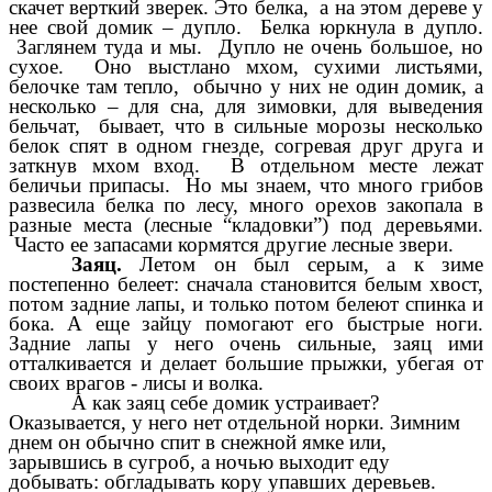
скачет верткий зверек. Это белка, а на этом дереве у
нее свой домик – дупло. Белка юркнула в дупло.
Заглянем туда и мы. Дупло не очень большое, но
сухое. Оно выстлано мхом, сухими листьями,
белочке там тепло, обычно у них не один домик, а
несколько – для сна, для зимовки, для выведения
бельчат, бывает, что в сильные морозы несколько
белок спят в одном гнезде, согревая друг друга и
заткнув мхом вход. В отдельном месте лежат
беличьи припасы. Но мы знаем, что много грибов
развесила белка по лесу, много орехов закопала в
разные места (лесные “кладовки”) под деревьями.
Часто ее запасами кормятся другие лесные звери.
Заяц.
Летом он был серым, а к зиме
постепенно белеет: сначала становится белым хвост,
потом задние лапы, и только потом белеют спинка и
бока. А еще зайцу помогают его быстрые ноги.
Задние лапы у него очень сильные, заяц ими
отталкивается и делает большие прыжки, убегая от
своих врагов - лисы и волка.
А как заяц себе домик устраивает?
Оказывается, у него нет отдельной норки. Зимним
днем он обычно спит в снежной ямке или,
зарывшись в сугроб, а ночью выходит еду
добывать: обгладывать кору упавших деревьев.