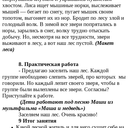
хвостом. Лиса ищет мышиные норки, выслеживает
мышей — бегает по снегу, пугает мышек своим
топотом, выгоняет их из нор. Бродит по лесу злой и
голодный волк. В зимой все звери попрятались в
норы, зарылись в снег, волку трудно отыскать
добычу. Но, несмотря на все трудности, звери
выживают в лесу, а вот наш лес пустой.
(Макет
леса)
8. Практическая работа
- Предлагаю заселить наш лес. Каждой
группе необходимо слепить зверей, про которых мы
говорили. Но каждый лепит своего зверя, чтобы в
группе были вылеплены все звери. Согласны?
Приступайте к работе.
(Дети работают под песню Маши из
мультфильма «Маша и медведь»)
Заселяем наш лес. Очень красиво!
9 Итог занятия
Какой лесной житель и для чего сушит себе на