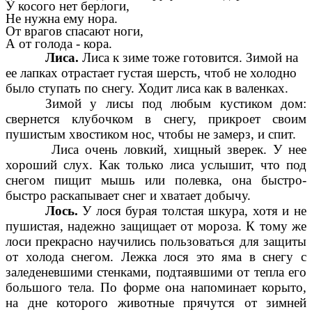
У косого нет берлоги,
Не нужна ему нора.
От врагов спасают ноги,
А от голода - кора.
Лиса.
Лиса к зиме тоже готовится. Зимой на
ее лапках отрастает густая шерсть, чтоб не холодно
было ступать по снегу. Ходит лиса как в валенках.
Зимой у лисы под любым кустиком дом:
свернется клубочком в снегу, прикроет своим
пушистым хвостиком нос, чтобы не замерз, и спит.
Лиса очень ловкий, хищный зверек. У нее
хороший слух. Как только лиса услышит, что под
снегом пищит мышь или полевка, она быстро-
быстро раскапывает снег и хватает добычу.
Лось.
У лося бурая толстая шкура, хотя и не
пушистая, надежно защищает от мороза. К тому же
лоси прекрасно научились пользоваться для защиты
от холода снегом. Лежка лося это яма в снегу с
заледеневшими стенками, подтаявшими от тепла его
большого тела. По форме она напоминает корыто,
на дне которого животные прячутся от зимней