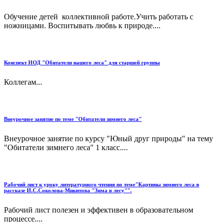
Обучение детей коллективной работе.Учить работать с
ножницами. Воспитывать любвь к природе....
Конспект НОД "Обитатели нашего леса" для старшей группы
Коллегам...
Внеурочное занятие по теме "Обитатели зимнего леса"
Внеурочное занятие по курсу "Юный друг природы" на тему
"Обитатели зимнего леса" 1 класс....
Рабочий лист к уроку литературного чтения по теме"Картины зимнего леса в
рассказе И.С.Соколова-Микитова "Зима в лесу"".
Рабочий лист полезен и эффективен в образовательном
процессе....