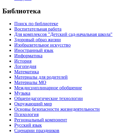
Библиотека
Поиск по библиотеке
Воспитательная работа
Для комплексов "Детский сад-начальная школа"
Здоровый образ жизни
Изобразительное искусство
Иностранный язык
Информатика
История
Логопедия
Математика
Материалы для родителей
Материалы МО
Междисциплинарное обобщение
Музыка
Общепедагогические технологии
Окружающий мир
Основы безопасности жизнедеятельности
Психология
Региональный компонент
Русский язык
Сценарии праздников