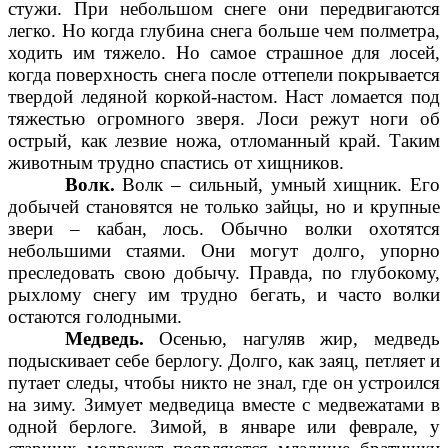
стужи. При небольшом снеге они передвигаются
легко. Но когда глубина снега больше чем полметра,
ходить им тяжело. Но самое страшное для лосей,
когда поверхность снега после оттепели покрывается
твердой ледяной коркой-настом. Наст ломается под
тяжестью огромного зверя. Лоси режут ноги об
острый, как лезвие ножа, отломанный край. Таким
животным трудно спастись от хищников.
Волк.
Волк – сильный, умный хищник. Его
добычей становятся не только зайцы, но и крупные
звери – кабан, лось. Обычно волки охотятся
небольшими стаями. Они могут долго, упорно
преследовать свою добычу. Правда, по глубокому,
рыхлому снегу им трудно бегать, и часто волки
остаются голодными.
Медведь.
Осенью, нагуляв жир, медведь
подыскивает себе берлогу. Долго, как заяц, петляет и
путает следы, чтобы никто не знал, где он устроился
на зиму. Зимует медведица вместе с медвежатами в
одной берлоге. Зимой, в январе или феврале, у