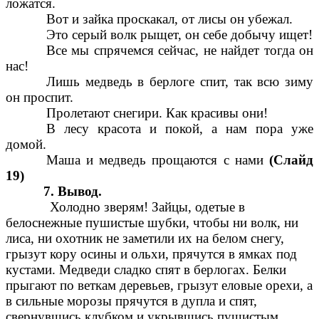
ложатся.
Вот и зайка проскакал, от лисы он убежал.
Это серый волк рыщет, он себе добычу ищет!
Все мы спрячемся сейчас, не найдет тогда он
нас!
Лишь медведь в берлоге спит, так всю зиму
он проспит.
Пролетают снегири. Как красивы они!
В лесу красота и покой, а нам пора уже
домой.
Маша и медведь прощаются с нами
(Слайд
19)
7. Вывод.
Холодно зверям! Зайцы, одетые в
белоснежные пушистые шубки, чтобы ни волк, ни
лиса, ни охотник не заметили их на белом снегу,
грызут кору осины и ольхи, прячутся в ямках под
кустами. Медведи сладко спят в берлогах. Белки
прыгают по веткам деревьев, грызут еловые орехи, а
в сильные морозы прячутся в дупла и спят,
свернувшись клубком и укрывшись пушистым