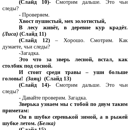
(Слайд 10)
- Смотрим дальше. Это чьи
следы?
- Проверяем.
Хвост пушистый, мех золотистый,
В лесу живёт, в деревне кур крадёт.
(Лиса)
(Слайд 11)
(Слайд 12)
– Хорошо. Смотрим. Как
думаете, чьи следы?
-Загадка.
Это что за зверь лесной, встал, как
столбик под сосной.
И стоит среди травы – уши больше
головы!
(Заяц)
(Слайд 13)
(Слайд 14)-
Смотрим дальше. Это чьи
следы?
- Давайте проверим. Загадка.
Зверька узнаем мы с тобой по двум таким
приметам:
Он в шубке серенькой зимой, а в рыжей
шубке летом.
(Белка)
(Слайд 15)