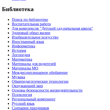
Библиотека
Поиск по библиотеке
Воспитательная работа
Для комплексов "Детский сад-начальная школа"
Здоровый образ жизни
Изобразительное искусство
Иностранный язык
Информатика
История
Логопедия
Математика
Материалы для родителей
Материалы МО
Междисциплинарное обобщение
Музыка
Общепедагогические технологии
Окружающий мир
Основы безопасности жизнедеятельности
Психология
Региональный компонент
Русский язык
Сценарии праздников