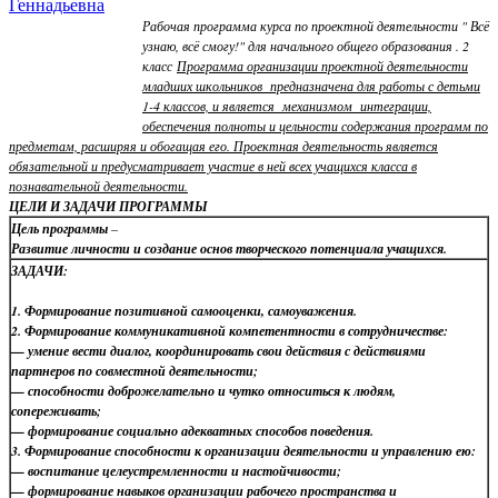
Геннадьевна
Рабочая программа курса по проектной деятельности " Всё
узнаю, всё смогу!" для начального общего образования . 2
класс
Программа организации проектной деятельности
младших школьников предназначена для работы с детьми
1-4 классов, и является механизмом интеграции,
обеспечения полноты и цельности содержания программ по
предметам, расширяя и обогащая его. Проектная деятельность является
обязательной и предусматривает участие в ней всех учащихся класса в
познавательной деятельности.
ЦЕЛИ И ЗАДАЧИ ПРОГРАММЫ
Цель программы
–
Развитие личности и создание основ творческого потенциала учащихся.
ЗАДАЧИ:
1. Формирование позитивной самооценки, самоуважения.
2. Формирование коммуникативной компетентности в сотрудничестве:
— умение вести диалог, координировать свои действия с действиями
партнеров по совместной деятельности;
— способности доброжелательно и чутко относиться к людям,
сопереживать;
— формирование социально адекватных способов поведения.
3. Формирование способности к организации деятельности и управлению ею:
— воспитание целеустремленности и настойчивости;
— формирование навыков организации рабочего пространства и