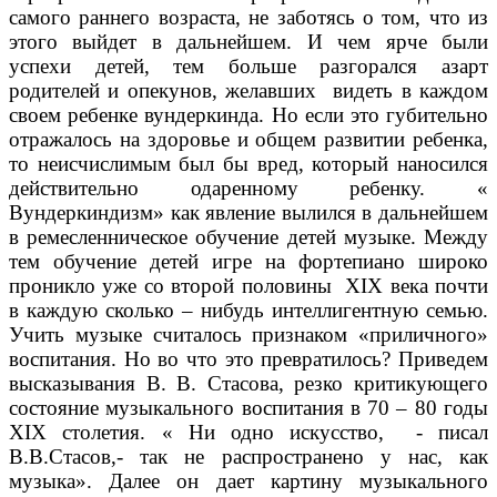
самого раннего возраста, не заботясь о том, что из
этого выйдет в дальнейшем. И чем ярче были
успехи детей, тем больше разгорался азарт
родителей и опекунов, желавших видеть в каждом
своем ребенке вундеркинда. Но если это губительно
отражалось на здоровье и общем развитии ребенка,
то неисчислимым был бы вред, который наносился
действительно одаренному ребенку. «
Вундеркиндизм» как явление вылился в дальнейшем
в ремесленническое обучение детей музыке. Между
тем обучение детей игре на фортепиано широко
проникло уже со второй половины XIX века почти
в каждую сколько – нибудь интеллигентную семью.
Учить музыке считалось признаком «приличного»
воспитания. Но во что это превратилось? Приведем
высказывания В. В. Стасова, резко критикующего
состояние музыкального воспитания в 70 – 80 годы
XIX столетия. « Ни одно искусство, - писал
В.В.Стасов,- так не распространено у нас, как
музыка». Далее он дает картину музыкального