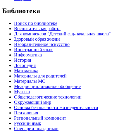
Библиотека
Поиск по библиотеке
Воспитательная работа
Для комплексов "Детский сад-начальная школа"
Здоровый образ жизни
Изобразительное искусство
Иностранный язык
Информатика
История
Логопедия
Математика
Материалы для родителей
Материалы МО
Междисциплинарное обобщение
Музыка
Общепедагогические технологии
Окружающий мир
Основы безопасности жизнедеятельности
Психология
Региональный компонент
Русский язык
Сценарии праздников