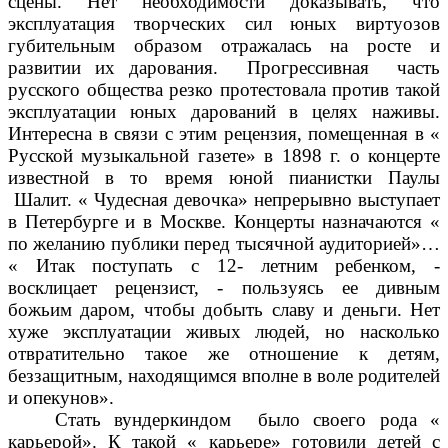
сцены. Нет необходимости доказывать, что
эксплуатация творческих сил юных виртуозов
губительным образом отражалась на росте и
развитии их дарования. Прогрессивная часть
русского общества резко протестовала против такой
эксплуатации юных дарований в целях наживы.
Интересна в связи с этим рецензия, помещенная в «
Русской музыкальной газете» в 1898 г. о концерте
известной в то время юной пианистки Паулы
Шалит. « Чудесная девочка» непрерывно выступает
в Петербурге и в Москве. Концерты назначаются «
по желанию публики перед тысячной аудиторией»…
« Итак поступать с 12- летним ребенком, -
восклицает рецензист, - пользуясь ее дивным
божьим даром, чтобы добыть славу и деньги. Нет
хуже эксплуатации живых людей, но насколько
отвратительно такое же отношение к детям,
беззащитным, находящимся вполне в воле родителей
и опекунов».
Стать вундеркиндом было своего рода «
карьерой». К такой « карьере» готовили детей с