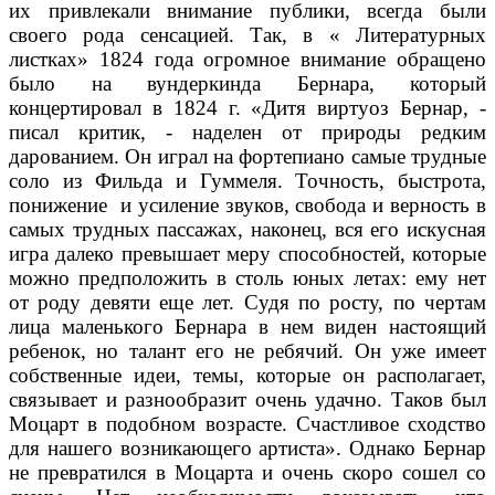
их привлекали внимание публики, всегда были
своего рода сенсацией. Так, в « Литературных
листках» 1824 года огромное внимание обращено
было на вундеркинда Бернара, который
концертировал в 1824 г. «Дитя виртуоз Бернар, -
писал критик, - наделен от природы редким
дарованием. Он играл на фортепиано самые трудные
соло из Фильда и Гуммеля. Точность, быстрота,
понижение и усиление звуков, свобода и верность в
самых трудных пассажах, наконец, вся его искусная
игра далеко превышает меру способностей, которые
можно предположить в столь юных летах: ему нет
от роду девяти еще лет. Судя по росту, по чертам
лица маленького Бернара в нем виден настоящий
ребенок, но талант его не ребячий. Он уже имеет
собственные идеи, темы, которые он располагает,
связывает и разнообразит очень удачно. Таков был
Моцарт в подобном возрасте. Счастливое сходство
для нашего возникающего артиста». Однако Бернар
не превратился в Моцарта и очень скоро сошел со