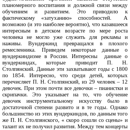
планомерного воспитания и должной связи между
обучением и развитием. Это приводило к
фактическому «затуханию» способностей. А
возможно (и это наиболее вероятно), что казавшееся
интересным в детском возрасте по мере роста
человека не могло уже служить для рекламы и
наживы. Вундеркинд превращался в плохого
ремесленника. Приведем некоторые данные о
вундеркиндизме в России. Интересны данные о
вундеркиндах, которые приводит П. Н.
Столпянский. Данные эти захватывают годы с 1800
по 1854. Интересно, что среди детей, которых
перечисляет П. Н. Столпянский, из 29 человек – 12
девочек. При этом почти все девочки – пианистки и
скрипачки. Это указывает на то, что обучение
девочек инструментальному искусству было в
достаточной степени развито и в те годы. Однако
большинство из этих вундеркиндов, по данным того
же П. Н. Столпянского, « скоро сошли со сцены» и
талант их не получил развития. Между тем концерты