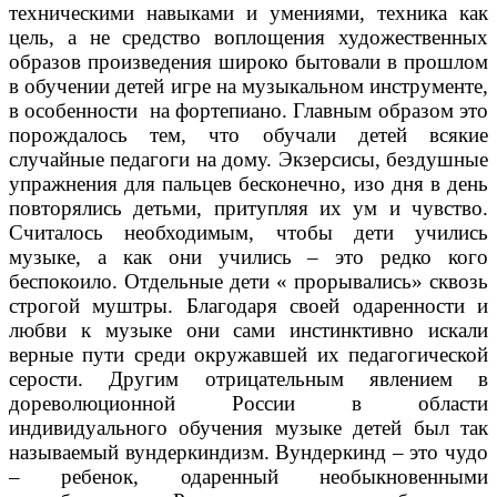
техническими навыками и умениями, техника как
цель, а не средство воплощения художественных
образов произведения широко бытовали в прошлом
в обучении детей игре на музыкальном инструменте,
в особенности на фортепиано. Главным образом это
порождалось тем, что обучали детей всякие
случайные педагоги на дому. Экзерсисы, бездушные
упражнения для пальцев бесконечно, изо дня в день
повторялись детьми, притупляя их ум и чувство.
Считалось необходимым, чтобы дети учились
музыке, а как они учились – это редко кого
беспокоило. Отдельные дети « прорывались» сквозь
строгой муштры. Благодаря своей одаренности и
любви к музыке они сами инстинктивно искали
верные пути среди окружавшей их педагогической
серости. Другим отрицательным явлением в
дореволюционной России в области
индивидуального обучения музыке детей был так
называемый вундеркиндизм. Вундеркинд – это чудо
– ребенок, одаренный необыкновенными