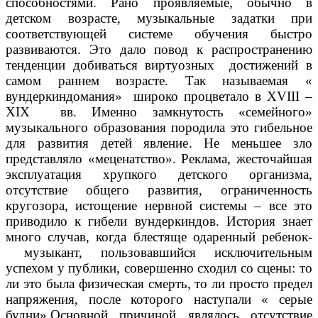
способностями. Рано проявляемые, обычно в
детском возрасте, музыкальные задатки при
соответствующей системе обучения быстро
развиваются. Это дало повод к распространению
тенденции добиваться виртуозных достижений в
самом раннем возрасте. Так называемая «
вундеркиндомания» широко процветало в XVIII –
XIX вв. Именно замкнутость «семейного»
музыкального образования породила это гибельное
для развития детей явление. Не меньшее зло
представляло «меценатство». Реклама, жесточайшая
эксплуатация хрупкого детского организма,
отсутствие общего развития, ограниченность
кругозора, истощение нервной системы – все это
приводило к гибели вундеркиндов. История знает
много случав, когда блестяще одаренный ребенок-
музыкант, пользовавшийся исключительным
успехом у публики, совершенно сходил со сцены: то
ли это была физическая смерть, то ли просто предел
напряжения, после которого наступали « серые
будни».Основной причиной являлось отсутствие