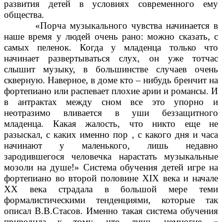
развития детей в условиях современного ему
общества.
«Порча музыкального чувства начинается в
наше время у людей очень рано: можно сказать, с
самых пеленок. Когда у младенца только что
начинает развертываться слух, он уже тотчас
слышит музыку, в большинстве случаев очень
скверную. Наверное, в доме кто – нибудь бренчит на
фортепиано или распевает плохие арии и романсы. И
в антрактах между сном все это упорно и
неотразимо вливается в уши беззащитного
младенца. Какая жалость, что никто еще не
разыскал, с каких именно пор , с какого дня и часа
начинают у маленького, лишь недавно
зародившегося человечка нарастать музыкальные
мозоли на душе!» Система обучения детей игре на
фортепиано во второй половине XIX века и начале
XX века страдала в большой мере теми
формалистическими тенденциями, которые так
описал В.В.Стасов. Именно такая система обучения
приводила к тому, что лишь немногие «