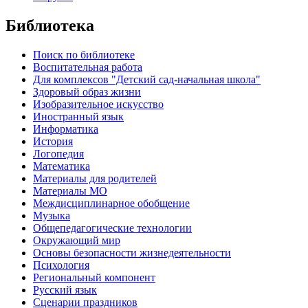
Библиотека
Поиск по библиотеке
Воспитательная работа
Для комплексов "Детский сад-начальная школа"
Здоровый образ жизни
Изобразительное искусство
Иностранный язык
Информатика
История
Логопедия
Математика
Материалы для родителей
Материалы МО
Междисциплинарное обобщение
Музыка
Общепедагогические технологии
Окружающий мир
Основы безопасности жизнедеятельности
Психология
Региональный компонент
Русский язык
Сценарии праздников