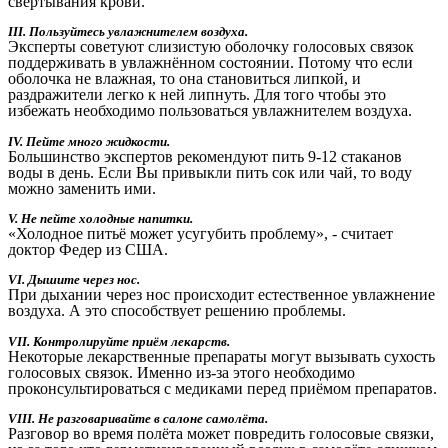
свёртывания крови.
III. Пользуйтесь увлажнителем воздуха.
Эксперты советуют слизистую оболочку голосовых связок
поддерживать в увлажнённом состоянии. Потому что если
оболочка не влажная, то она становиться липкой, и
раздражители легко к ней липнуть. Для того чтобы это
избежать необходимо пользоваться увлажнителем воздуха.
IV. Пейте много жидкости.
Большинство экспертов рекомендуют пить 9-12 стаканов
воды в день. Если Вы привыкли пить сок или чай, то воду
можно заменить ими.
V. Не пейте холодные напитки.
«Холодное питьё может усугубить проблему», - считает
доктор Федер из США.
VI. Дышите через нос.
При дыхании через нос происходит естественное увлажнение
воздуха. А это способствует решению проблемы.
VII. Контролируйте приём лекарств.
Некоторые лекарственные препараты могут вызывать сухость
голосовых связок. Именно из-за этого необходимо
проконсультироваться с медиками перед приёмом препаратов.
VIII. Не разговаривайте в салоне самолёта.
Разговор во время полёта может повредить голосовые связки,