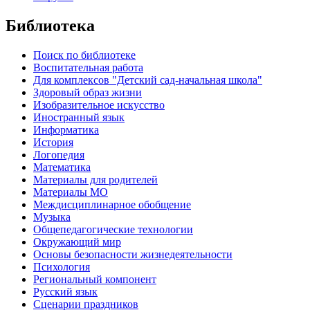
Библиотека
Поиск по библиотеке
Воспитательная работа
Для комплексов "Детский сад-начальная школа"
Здоровый образ жизни
Изобразительное искусство
Иностранный язык
Информатика
История
Логопедия
Математика
Материалы для родителей
Материалы МО
Междисциплинарное обобщение
Музыка
Общепедагогические технологии
Окружающий мир
Основы безопасности жизнедеятельности
Психология
Региональный компонент
Русский язык
Сценарии праздников