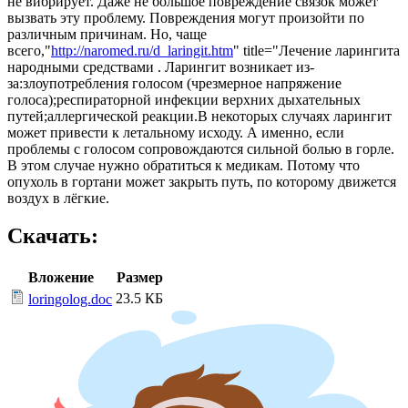
не вибрирует. Даже не большое повреждение связок может
вызвать эту проблему. Повреждения могут произойти по
различным причинам. Но, чаще
всего,"
http://naromed.ru/d_laringit.htm
" title="Лечение ларингита
народными средствами . Ларингит возникает из-
за:злоупотребления голосом (чрезмерное напряжение
голоса);респираторной инфекции верхних дыхательных
путей;аллергической реакции.В некоторых случаях ларингит
может привести к летальному исходу. А именно, если
проблемы с голосом сопровождаются сильной болью в горле.
В этом случае нужно обратиться к медикам. Потому что
опухоль в гортани может закрыть путь, по которому движется
воздух в лёгкие.
Скачать:
Вложение
Размер
23.5 КБ
loringolog.doc