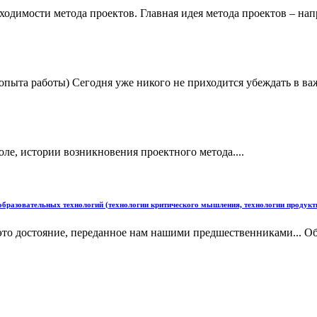
ходимости метода проектов. Главная идея метода проектов – на
пыта работы) Сегодня уже никого не приходится убеждать в важ
оле, истории возникновения проектного метода....
разовательных технологий (технологии критического мышления, технологии продукти
, это достояние, переданное нам нашими предшественниками... 