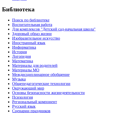
Библиотека
Поиск по библиотеке
Воспитательная работа
Для комплексов "Детский сад-начальная школа"
Здоровый образ жизни
Изобразительное искусство
Иностранный язык
Информатика
История
Логопедия
Математика
Материалы для родителей
Материалы МО
Междисциплинарное обобщение
Музыка
Общепедагогические технологии
Окружающий мир
Основы безопасности жизнедеятельности
Психология
Региональный компонент
Русский язык
Сценарии праздников