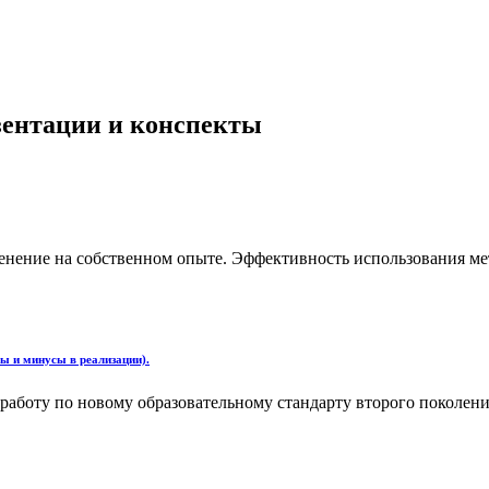
езентации и конспекты
енение на собственном опыте. Эффективность использования м
ы и минусы в реализации).
 работу по новому образовательному стандарту второго поколени