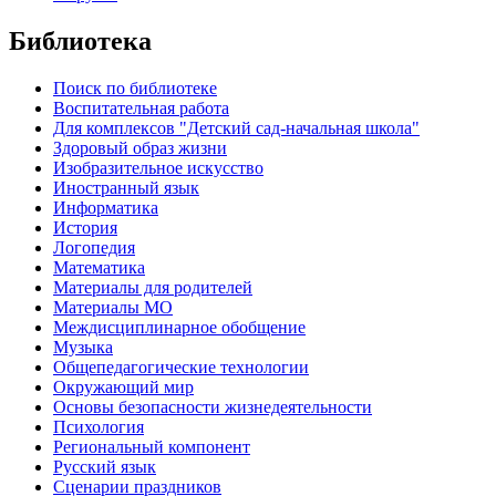
Библиотека
Поиск по библиотеке
Воспитательная работа
Для комплексов "Детский сад-начальная школа"
Здоровый образ жизни
Изобразительное искусство
Иностранный язык
Информатика
История
Логопедия
Математика
Материалы для родителей
Материалы МО
Междисциплинарное обобщение
Музыка
Общепедагогические технологии
Окружающий мир
Основы безопасности жизнедеятельности
Психология
Региональный компонент
Русский язык
Сценарии праздников