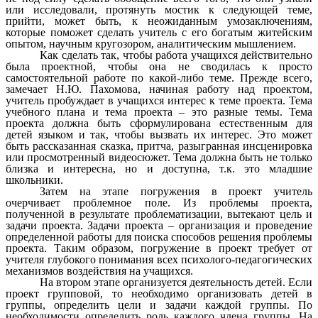
или исследовали, протянуть мостик к следующей теме,
прийти, может быть, к неожиданным умозаключениям,
которые поможет сделать учитель с его богатым житейским
опытом, научным кругозором, аналитическим мышлением.
Как сделать так, чтобы работа учащихся действительно
была проектной, чтобы она не сводилась к просто
самостоятельной работе по какой-либо теме. Прежде всего,
замечает Н.Ю. Пахомова, начиная работу над проектом,
учитель пробуждает в учащихся интерес к теме проекта. Тема
учебного плана и тема проекта – это разные темы. Тема
проекта должна быть сформулирована естественным для
детей языком и так, чтобы вызвать их интерес. Это может
быть рассказанная сказка, притча, разыгранная инсценировка
или просмотренный видеосюжет. Тема должна быть не только
близка и интересна, но и доступна, т.к. это младшие
школьники.
Затем на этапе погружения в проект учитель
очерчивает проблемное поле. Из проблемы проекта,
полученной в результате проблематизации, вытекают цель и
задачи проекта. Задачи проекта – организация и проведение
определенной работы для поиска способов решения проблемы
проекта. Таким образом, погружение в проект требует от
учителя глубокого понимания всех психолого-педагогических
механизмов воздействия на учащихся.
На втором этапе организуется деятельность детей. Если
проект групповой, то необходимо организовать детей в
группы, определить цели и задачи каждой группы. По
необходимости определить роль каждого члена группы. На