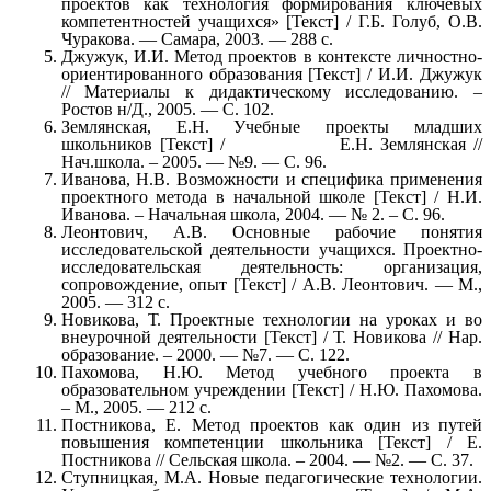
проектов как технология формирования ключевых
компетентностей учащихся» [Текст] / Г.Б. Голуб, О.В.
Чуракова. — Самара, 2003. — 288 с.
Джужук, И.И. Метод проектов в контексте личностно-
ориентированного образования [Текст] / И.И. Джужук
// Материалы к дидактическому исследованию. –
Ростов н/Д., 2005. — С. 102.
Землянская, Е.Н. Учебные проекты младших
школьников [Текст] / Е.Н. Землянская //
Нач.школа. – 2005. — №9. — С. 96.
Иванова, Н.В. Возможности и специфика применения
проектного метода в начальной школе [Текст] / Н.И.
Иванова. – Начальная школа, 2004. — № 2. – С. 96.
Леонтович, А.В. Основные рабочие понятия
исследовательской деятельности учащихся. Проектно-
исследовательская деятельность: организация,
сопровождение, опыт [Текст] / А.В. Леонтович. — М.,
2005. — 312 с.
Новикова, Т. Проектные технологии на уроках и во
внеурочной деятельности [Текст] / Т. Новикова // Нар.
образование. – 2000. — №7. — С. 122.
Пахомова, Н.Ю. Метод учебного проекта в
образовательном учреждении [Текст] / Н.Ю. Пахомова.
– М., 2005. — 212 с.
Постникова, Е. Метод проектов как один из путей
повышения компетенции школьника [Текст] / Е.
Постникова // Сельская школа. – 2004. — №2. — С. 37.
Ступницкая, М.А. Новые педагогические технологии.