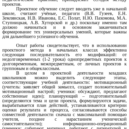
проектов.
Проектное обучение следует вводить уже в начальной
школе, считают учёные, педагоги (В.В. Гузеев, Е.Н.
Землянская, Н.В. Иванова, Е.С. Полат, Н.Ю. Пахомова, М.А.
Ступницкая, А.В. Хуторской и др.) поскольку именно там
должно начинаться и в основном заканчиваться
формирование тех универсальных умений, которые важны
для дальнейшего успешного обучения.
Опыт работы свидетельствует, что в использовании
проектного метода в начальных классах эффективна
следующая последовательность его модификаций: от
недолговременных (1-2 урока) однопредметных проектов к
долговременным, межпредметным, от личных проектов к
групповым и общеклассным.
В целом в проектной деятельности младших
школьников можно выделить следующие этапы,
соответствующие учебной деятельности: мотивационный
(учитель: заявляет общий замысел, создает положительный
мотивационный настрой; ученики: обсуждают, предлагают
собственные идеи); планирующий – подготовительный
(определяются тема и цели проекта, формулируются задачи,
вырабатывается план действий, устанавливаются критерии
оценки результата и процесса, согласовываются способы
совместной деятельности сначала с максимальной помощью
учителя, позднее с нарастанием ученической
самостоятельности); информационно-операционный
(ученики: собирают материал, работают с литературой и