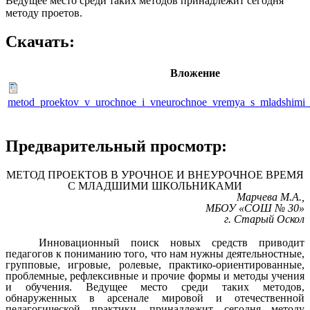
Ведущее место среди таких методов принадлежит сегодня
методу проетов.
Скачать:
Вложение
metod_proektov_v_urochnoe_i_vneurochnoe_vremya_s_mladshimi_
Предварительный просмотр:
МЕТОД ПРОЕКТОВ В УРОЧНОЕ И ВНЕУРОЧНОЕ ВРЕМЯ
С МЛАДШИМИ ШКОЛЬНИКАМИ
Марчева М.А.,
МБОУ «СОШ № 30»
г. Старый Оскол
Инновационный поиск новых средств приводит
педагогов к пониманию того, что нам нужны деятельностные,
групповые, игровые, ролевые, практико-ориентированные,
проблемные, рефлексивные и прочие формы и методы учения
и обучения. Ведущее место среди таких методов,
обнаруженных в арсенале мировой и отечественной
педагогической практики, принадлежит сегодня методу