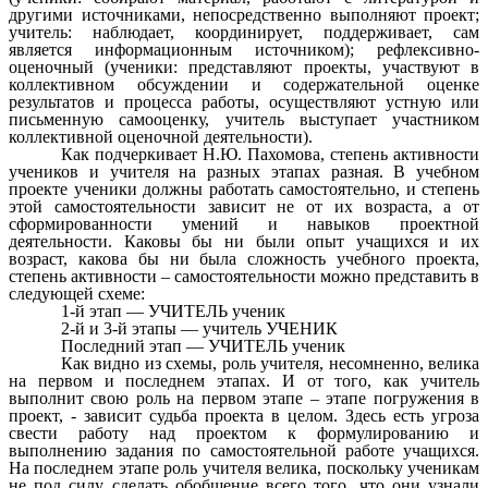
другими источниками, непосредственно выполняют проект;
учитель: наблюдает, координирует, поддерживает, сам
является информационным источником); рефлексивно-
оценочный (ученики: представляют проекты, участвуют в
коллективном обсуждении и содержательной оценке
результатов и процесса работы, осуществляют устную или
письменную самооценку, учитель выступает участником
коллективной оценочной деятельности).
Как подчеркивает Н.Ю. Пахомова, степень активности
учеников и учителя на разных этапах разная. В учебном
проекте ученики должны работать самостоятельно, и степень
этой самостоятельности зависит не от их возраста, а от
сформированности умений и навыков проектной
деятельности. Каковы бы ни были опыт учащихся и их
возраст, какова бы ни была сложность учебного проекта,
степень активности – самостоятельности можно представить в
следующей схеме:
1-й этап — УЧИТЕЛЬ ученик
2-й и 3-й этапы — учитель УЧЕНИК
Последний этап — УЧИТЕЛЬ ученик
Как видно из схемы, роль учителя, несомненно, велика
на первом и последнем этапах. И от того, как учитель
выполнит свою роль на первом этапе – этапе погружения в
проект, - зависит судьба проекта в целом. Здесь есть угроза
свести работу над проектом к формулированию и
выполнению задания по самостоятельной работе учащихся.
На последнем этапе роль учителя велика, поскольку ученикам
не под силу сделать обобщение всего того, что они узнали