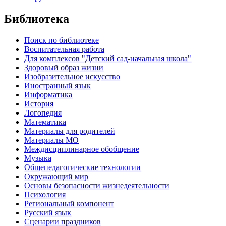
Библиотека
Поиск по библиотеке
Воспитательная работа
Для комплексов "Детский сад-начальная школа"
Здоровый образ жизни
Изобразительное искусство
Иностранный язык
Информатика
История
Логопедия
Математика
Материалы для родителей
Материалы МО
Междисциплинарное обобщение
Музыка
Общепедагогические технологии
Окружающий мир
Основы безопасности жизнедеятельности
Психология
Региональный компонент
Русский язык
Сценарии праздников