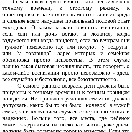
В семье такая неряшливость быта, непривычка к
точному времени, к строгому режиму, к
ориентировке и расчету очень много приносит вреда
и сильнее всего нарушает правильный половой опыт
молодежи. О каком можно говорить воспитании,
если сын или дочь встают и ложатся, когда
вздумается или когда придется, если по вечерам они
"гуляют" неизвестно где или ночуют "у подруги"
или "у товарища", адрес которых и семейная
обстановка просто неизвестны. В этом случае
налицо такая бытовая неряшливость, что говорить о
каком-либо воспитании просто невозможно - здесь
все случайно и бестолково, все безответственно.
С самого раннего возраста дети должны быть
приучены к точному времени и к точным границам
поведения. Ни при каких условиях семья не должна
допускать, каких бы то ни было "ночевок" в чужой
семье, за исключением случаев совершенно ясных и
надежных. Больше того, все места, где ребенок
может задержаться на несколько часов даже днем,
должны быть родителям хорошо известны. Если это