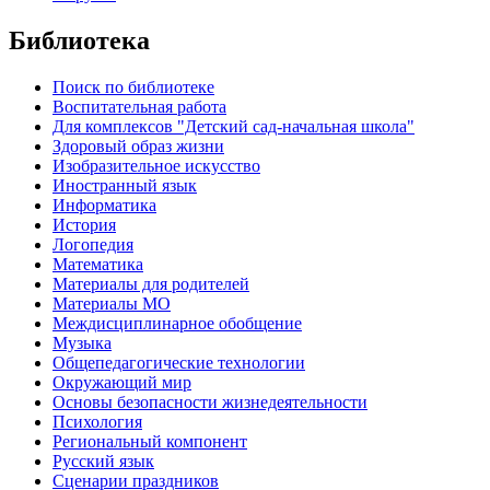
Библиотека
Поиск по библиотеке
Воспитательная работа
Для комплексов "Детский сад-начальная школа"
Здоровый образ жизни
Изобразительное искусство
Иностранный язык
Информатика
История
Логопедия
Математика
Материалы для родителей
Материалы МО
Междисциплинарное обобщение
Музыка
Общепедагогические технологии
Окружающий мир
Основы безопасности жизнедеятельности
Психология
Региональный компонент
Русский язык
Сценарии праздников