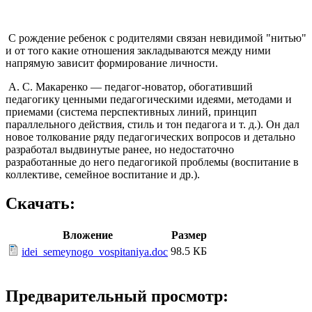
С рождение ребенок с родителями связан невидимой "нитью"
и от того какие отношения закладываются между ними
напрямую зависит формирование личности.
А. С. Макаренко — педагог-новатор, обогативший
педагогику ценными педагогическими идеями, методами и
приемами (система перспективных линий, принцип
параллельного действия, стиль и тон педагога и т. д.). Он дал
новое толкование ряду педагогических вопросов и детально
разработал выдвинутые ранее, но недостаточно
разработанные до него педагогикой проблемы (воспитание в
коллективе, семейное воспитание и др.).
Скачать:
Вложение
Размер
98.5 КБ
idei_semeynogo_vospitaniya.doc
Предварительный просмотр: