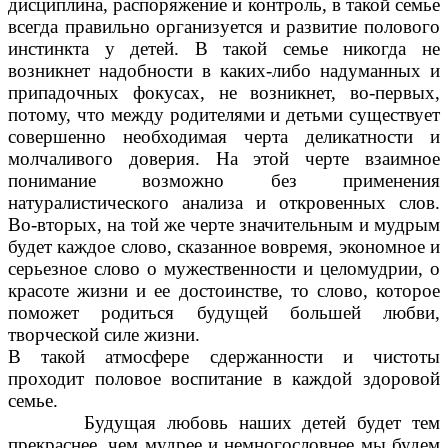
дисциплина, распоряжение и контроль, в такой семье
всегда правильно организуется и развитие полового
инстинкта у детей. В такой семье никогда не
возникнет надобности в каких-либо надуманных и
припадочных фокусах, не возникнет, во-первых,
потому, что между родителями и детьми существует
совершенно необходимая черта деликатности и
молчаливого доверия. На этой черте взаимное
понимание возможно без применения
натуралистического анализа и откровенных слов.
Во-вторых, на той же черте значительным и мудрым
будет каждое слово, сказанное вовремя, экономное и
серьезное слово о мужественности и целомудрии, о
красоте жизни и ее достоинстве, то слово, которое
поможет родиться будущей большей любви,
творческой силе жизни.
В такой атмосфере сдержанности и чистоты
проходит половое воспитание в каждой здоровой
семье.
Будущая любовь наших детей будет тем
прекраснее, чем мудрее и немногословнее мы будем