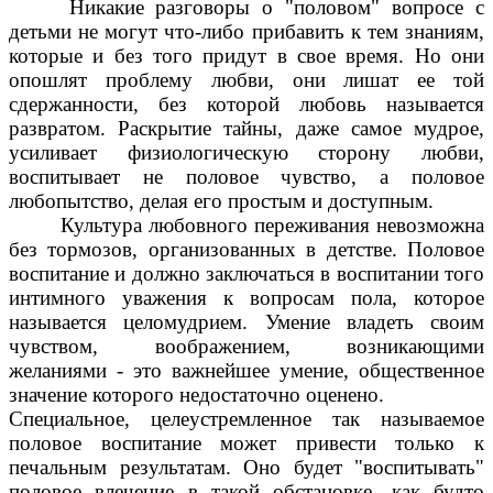
Никакие разговоры о "половом" вопросе с
детьми не могут что-либо прибавить к тем знаниям,
которые и без того придут в свое время. Но они
опошлят проблему любви, они лишат ее той
сдержанности, без которой любовь называется
развратом. Раскрытие тайны, даже самое мудрое,
усиливает физиологическую сторону любви,
воспитывает не половое чувство, а половое
любопытство, делая его простым и доступным.
Культура любовного переживания невозможна
без тормозов, организованных в детстве. Половое
воспитание и должно заключаться в воспитании того
интимного уважения к вопросам пола, которое
называется целомудрием. Умение владеть своим
чувством, воображением, возникающими
желаниями - это важнейшее умение, общественное
значение которого недостаточно оценено.
Специальное, целеустремленное так называемое
половое воспитание может привести только к
печальным результатам. Оно будет "воспитывать"
половое влечение в такой обстановке, как будто