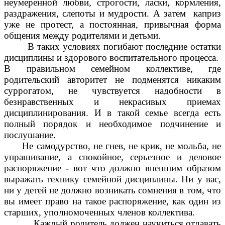
неумеренной любви, строгости, ласки, кормления,
раздражения, слепоты и мудрости. А затем каприз
уже не протест, а постоянная, привычная форма
общения между родителями и детьми.
В таких условиях погибают последние остатки
дисциплины и здорового воспитательного процесса.
В правильном семейном коллективе, где
родительский авторитет не подменятся никаким
суррогатом, не чувствуется надобности в
безнравственных и некрасивых приемах
дисциплинирования. И в такой семье всегда есть
полный порядок и необходимое подчинение и
послушание.
Не самодурство, не гнев, не крик, не мольба, не
упрашивание, а спокойное, серьезное и деловое
распоряжение - вот что должно внешним образом
выражать технику семейной дисциплины. Ни у вас,
ни у детей не должно возникать сомнения в том, что
вы имеет право на такое распоряжение, как один из
старших, уполномоченных членов коллектива.
Каждый родитель должен научиться отдавать