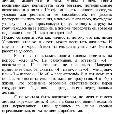
детьми, заключается в том, чтобы помочь своим
воспитанникам реализовать свои богатые, потенциальные
возможности развития. Не сформировать личность, а создать
условия для реализации ее способностей, не указать
проторенный путь познания, а помочь найти свою, пусть даже
узенькую и труднопроходимую тропу; не тянуть за руку на
гору, находясь на ее вершине, а помочь преодолеть ее, вовремя
подставив плечо. Но как этого достичь?
Нужно сотворить себя как личность, потому что как писал
Ушинский «только личность может воспитать личность» И
мне ясно, что хороший воспитатель всегда учится сам. Учится,
работая над собой.
Как–то я попыталась одним словом ответить на
вопрос: «Кто я?». Не раздумывая, я ответила: «Я –
воспитатель». Наверное, это не правильно. Наверное
правильнее было бы сказать: «Я - мать», или «Я – женщина»,
или «Я – человек». Но «Я – воспитатель!» И в тот момент я
поняла, что воспитатель – это даже не профессия. Это образ
жизни. Это осознание огромной ответственности перед
государством обществом, а прежде всего перед нашими
детьми.
Я не мечтала быть воспитателем, но меня с самого
детства окружали дети. В школе я была постоянной вожатой
для первоклашек. Они делились со мной своими
переживаниями, впечатлениями, проблемами.