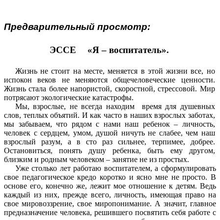
Предварительный просмотр:
ЭССЕ
«Я – воспитатель».
Жизнь не стоит на месте, меняется в этой жизни все, но
испокон веков не меняются общечеловеческие ценности.
Жизнь стала более напористой, скоростной, стрессовой. Мир
потрясают экологические катастрофы.
Мы, взрослые, не всегда находим время для душевных
слов, теплых объятий. И как часто в наших взрослых заботах,
мы забываем, что рядом с нами наш ребенок – личность,
человек с сердцем, умом, душой ничуть не слабее, чем наш
взрослый разум, а в сто раз сильнее, терпимее, добрее.
Остановиться, понять душу ребенка, быть ему другом,
близким и родным человеком – занятие не из простых.
Уже столько лет работаю воспитателем, а сформулировать
свое педагогическое кредо коротко и ясно мне не просто. В
основе его, конечно же, лежит мое отношение к детям. Ведь
каждый из них, прежде всего, личность, имеющая право на
свое мировоззрение, свое миропонимание. А значит, главное
предназначение человека, решившего посвятить себя работе с