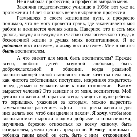
Не я выбрала профессию, а профессия выбрала меня.
Закончив педагогическое училище в 1996г, вот уже на
протяжении 13 лет я остаюсь верна выбранной профессии
Размышляя о своем жизненном пути, я прекрасно
понимаю, что не могу провести грань, где заканчивается моя
работа и начинается личная жизнь. Наверное, это и есть моя
дорога, зовущая и ведущая к счастью педагогического труда, к
бесконечной жизни в душах моих воспитанников. Я не
работаю
воспитателем, я
живу
воспитателем. Мне нравится
быть
воспитателем.
А что значит для меня, быть воспитателем? Прежде
всего, любить детей разумной любовью, быть
доброжелательной в общении, когда реальной
воспитывающей силой становятся такие качества педагога,
как чистота собственных поступков, искренняя открытость
перед детьми и уважительное к ним отношение.
Каким
вырастет человек? Это зависит и от меня, воспитателя. Мой
девизы по жизни: «Стараться всегда увидеть в душе ребенка
то зернышко, ухаживая за которым, можно вырастить
замечательное растение». «Дети – это цветы жизни и для
них делать все, чтоб они цвели и пахли».
Я хочу,
чтобы мои
воспитанники выросли людьми добрыми и отзывчивыми,
научились бережно относиться ко всему живому, быть
созидателем, умели ценить прекрасное.
Я могу
принимать
ребенка таким какой он есть
,
быть с ним откровенной,