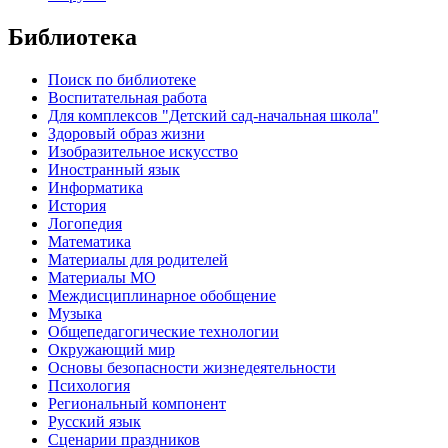
Библиотека
Поиск по библиотеке
Воспитательная работа
Для комплексов "Детский сад-начальная школа"
Здоровый образ жизни
Изобразительное искусство
Иностранный язык
Информатика
История
Логопедия
Математика
Материалы для родителей
Материалы МО
Междисциплинарное обобщение
Музыка
Общепедагогические технологии
Окружающий мир
Основы безопасности жизнедеятельности
Психология
Региональный компонент
Русский язык
Сценарии праздников