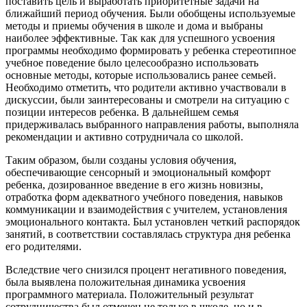
поставить цель и выработать приоритетные задачи на
ближайший период обучения. Были обобщены используемые
методы и приемы обучения в школе и дома и выбраны
наиболее эффективные. Так как для успешного усвоения
программы необходимо формировать у ребенка стереотипное
учебное поведение было целесообразно использовать
основные методы, которые использовались ранее семьей.
Необходимо отметить, что родители активно участвовали в
дискуссии, были заинтересованы и смотрели на ситуацию с
позиции интересов ребенка. В дальнейшем семья
придерживалась выбранного направления работы, выполняла
рекомендации и активно сотрудничала со школой.
Таким образом, были созданы условия обучения,
обеспечивающие сенсорный и эмоциональный комфорт
ребенка, дозированное введение в его жизнь новизны,
отработка форм адекватного учебного поведения, навыков
коммуникации и взаимодействия с учителем, установления
эмоционального контакта. Был установлен четкий распорядок
занятий, в соответствии составлялась структура дня ребенка
его родителями.
Вследствие чего снизился процент негативного поведения,
была выявлена положительная динамика усвоения
программного материала. Положительный результат
сотрудничества был отмечен не только в школе, но и в