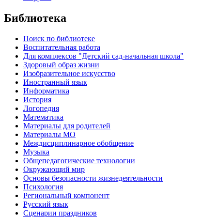
Библиотека
Поиск по библиотеке
Воспитательная работа
Для комплексов "Детский сад-начальная школа"
Здоровый образ жизни
Изобразительное искусство
Иностранный язык
Информатика
История
Логопедия
Математика
Материалы для родителей
Материалы МО
Междисциплинарное обобщение
Музыка
Общепедагогические технологии
Окружающий мир
Основы безопасности жизнедеятельности
Психология
Региональный компонент
Русский язык
Сценарии праздников