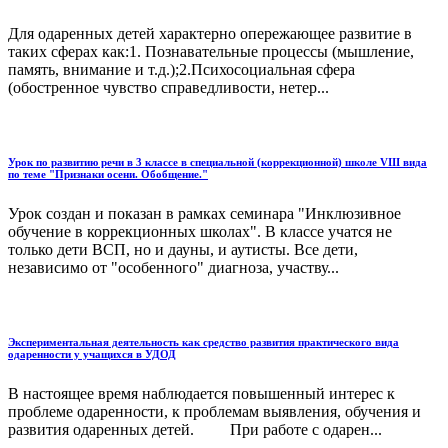
Для одаренных детей характерно опережающее развитие в
таких сферах как:1. Познавательные процессы (мышление,
память, внимание и т.д.);2.Психосоциальная сфера
(обостренное чувство справедливости, нетер...
Урок по развитию речи в 3 классе в специальной (коррекционной) школе VIII вида
по теме "Признаки осени. Обобщение."
Урок создан и показан в рамках семинара "Инклюзивное
обучение в коррекционных школах". В классе учатся не
только дети ВСП, но и дауны, и аутисты. Все дети,
независимо от "особенного" диагноза, участву...
Экспериментальная деятельность как средство развития практического вида
одаренности у учащихся в УДОД
В настоящее время наблюдается повышенный интерес к
проблеме одаренности, к проблемам выявления, обучения и
развития одаренных детей. При работе с одарен...