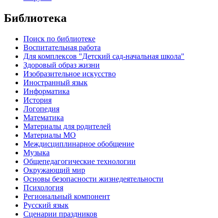
Библиотека
Поиск по библиотеке
Воспитательная работа
Для комплексов "Детский сад-начальная школа"
Здоровый образ жизни
Изобразительное искусство
Иностранный язык
Информатика
История
Логопедия
Математика
Материалы для родителей
Материалы МО
Междисциплинарное обобщение
Музыка
Общепедагогические технологии
Окружающий мир
Основы безопасности жизнедеятельности
Психология
Региональный компонент
Русский язык
Сценарии праздников