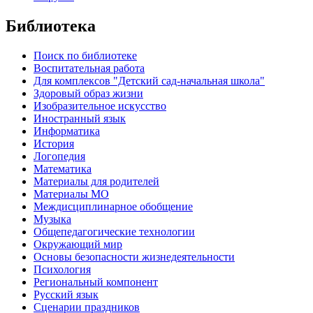
Библиотека
Поиск по библиотеке
Воспитательная работа
Для комплексов "Детский сад-начальная школа"
Здоровый образ жизни
Изобразительное искусство
Иностранный язык
Информатика
История
Логопедия
Математика
Материалы для родителей
Материалы МО
Междисциплинарное обобщение
Музыка
Общепедагогические технологии
Окружающий мир
Основы безопасности жизнедеятельности
Психология
Региональный компонент
Русский язык
Сценарии праздников