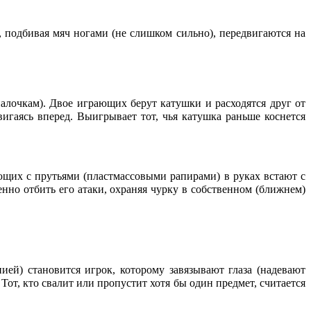
, подбивая мяч ногами (не слишком сильно), передвигаются на
лочкам). Двое играющих берут катушки и расходятся друг от
игаясь вперед. Выигрывает тот, чья катушка раньше коснется
ающих с прутьями (пластмассовыми рапирами) в руках встают с
енно отбить его атаки, охраняя чурку в собственном (ближнем)
ией) становится игрок, которому завязывают глаза (надевают
т, кто свалит или пропустит хотя бы один предмет, считается