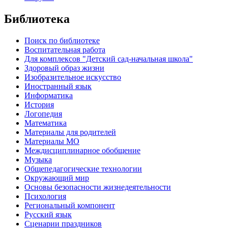
Библиотека
Поиск по библиотеке
Воспитательная работа
Для комплексов "Детский сад-начальная школа"
Здоровый образ жизни
Изобразительное искусство
Иностранный язык
Информатика
История
Логопедия
Математика
Материалы для родителей
Материалы МО
Междисциплинарное обобщение
Музыка
Общепедагогические технологии
Окружающий мир
Основы безопасности жизнедеятельности
Психология
Региональный компонент
Русский язык
Сценарии праздников