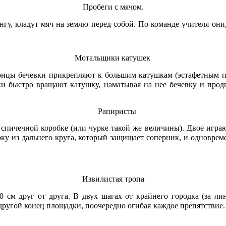
Пробеги с мячом.
гу, кладут мяч на землю перед собой. По команде учителя они
Мотальщики катушек
Концы бечевки прикрепляют к большим катушкам (эстафетным па
и быстро вращают катушку, наматывая на нее бечевку и продв
Рапиристы
о спичечной коробке (или чурке такой же величины). Двое игр
рку из дальнего круга, который защищает соперник, и одноврем
Извилистая тропа
 см друг от друга. В двух шагах от крайнего городка (за лин
угой конец площадки, поочередно огибая каждое препятствие. То