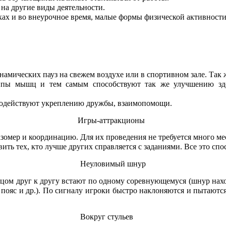
на другие виды деятельности.
ках и во внеурочное время, малые формы физической активности
амических пауз на свежем воздухе или в спортивном зале. Так 
руппы мышц и тем самым способствуют так же улучшению зд
 содействуют укреплению дружбы, взаимопомощи.
Игры-аттракционы
азомер и координацию. Для их проведения не требуется много м
ть тех, кто лучше других справляется с заданиями. Все это сп
Неуловимый шнур
ицом друг к другу встают по одному соревнующемуся (шнур на
а пояс и др.). По сигналу игроки быстро наклоняются и пытаются
Вокруг стульев