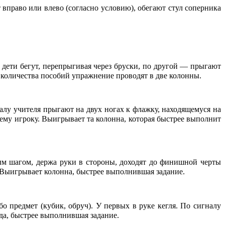
 вправо или влево (согласно условию), обегают стул соперника
дети бегут, перепрыгивая через бруски, по другой — прыгают
 количества пособий упражнение проводят в две колонны.
налу учителя прыгают на двух ногах к флажку, находящемуся на
ему игроку. Выигрывает та колонна, которая быстрее выполнит
ым шагом, держа руки в стороны, доходят до финишной черты
я. Выигрывает колонна, быстрее выполнившая задание.
предмет (кубик, обруч). У первых в руке кегля. По сигналу
нда, быстрее выполнившая задание.