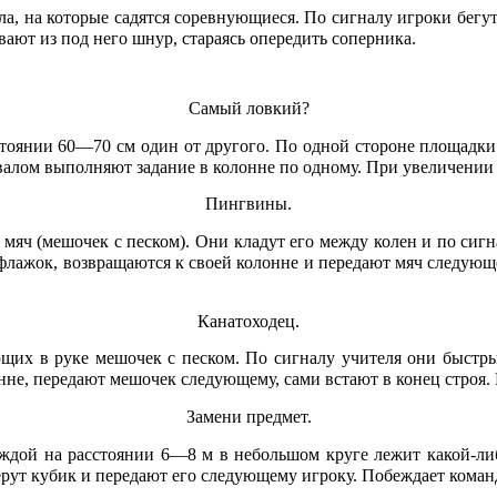
ула, на которые садятся соревнующиеся. По сигналу игроки бегут
ивают из под него шнур, стараясь опередить соперника.
Самый ловкий?
оянии 60—70 см один от другого. По одной стороне площадки 
валом выполняют задание в колонне по одному. При увеличении
Пингвины.
 мяч (мешочек с песком). Они кладут его между колен и по сиг
т флажок, возвращаются к своей колонне и передают мяч следующ
Канатоходец.
ющих в руке мешочек с песком. По сигналу учителя они быстр
олонне, передают мешочек следующему, сами встают в конец стро
Замени предмет.
ой на расстоянии 6—8 м в небольшом круге лежит какой-либо 
берут кубик и передают его следующему игроку. Побеждает кома