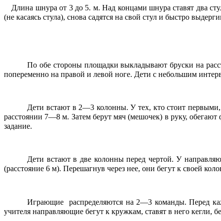
Длина шнура от 3 до 5. м. Над концами шнура ставят два ст
(не касаясь стула), снова садятся на свой стул и быстро выдерг
По обе стороны площадки выкладывают бруски на расст
попеременно на правой и левой ноге. Дети с небольшим интер
Дети встают в 2—3 колонны. У тех, кто стоит первыми,
расстоянии 7—8 м. Затем берут мяч (мешочек) в руку, обегаю
задание.
Дети встают в две колонны перед чертой. У направля
(расстояние 6 м). Перешагнув через нее, они бегут к своей к
Играющие распределяются на 2—3 команды. Перед кажд
учителя направляющие бегут к кружкам, ставят в него кегли, 