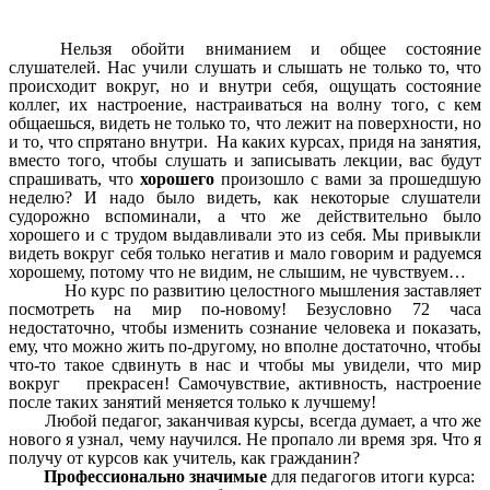
Нельзя обойти вниманием и общее состояние
слушателей. Нас учили слушать и слышать не только то, что
происходит вокруг, но и внутри себя, ощущать состояние
коллег, их настроение, настраиваться на волну того, с кем
общаешься, видеть не только то, что лежит на поверхности, но
и то, что спрятано внутри. На каких курсах, придя на занятия,
вместо того, чтобы слушать и записывать лекции, вас будут
спрашивать, что
хорошего
произошло с вами за прошедшую
неделю? И надо было видеть, как некоторые слушатели
судорожно вспоминали, а что же действительно было
хорошего и с трудом выдавливали это из себя. Мы привыкли
видеть вокруг себя только негатив и мало говорим и радуемся
хорошему, потому что не видим, не слышим, не чувствуем…
Но курс по развитию целостного мышления заставляет
посмотреть на мир по-новому! Безусловно 72 часа
недостаточно, чтобы изменить сознание человека и показать,
ему, что можно жить по-другому, но вполне достаточно, чтобы
что-то такое сдвинуть в нас и чтобы мы увидели, что мир
вокруг прекрасен! Самочувствие, активность, настроение
после таких занятий меняется только к лучшему!
Любой педагог, заканчивая курсы, всегда думает, а что же
нового я узнал, чему научился. Не пропало ли время зря. Что я
получу от курсов как учитель, как гражданин?
Профессионально значимые
для педагогов итоги курса: