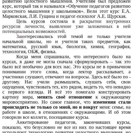
развитию целостного мышления. Учителям был предложен
курс, который так и назывался «Обучение педагогов развитию
целостного мышления у школьников». Вели этот курс Е.А.
Марковская, Л.И. Гущина и педагог-психолог А.Е. Щурская.
Цель курсов состояла в
раскрытии внутренних
ресурсов личности, выявление уже заложенных в ней
потенциальных возможностей.
Заин
тересовались этой темой не только учителя
начальной школы, но и учителя таких предметов, как
математика, русский язык, биология, химия, география,
технология, ОБЖ, физика.
Когда меня спрашивали, что интересного было на
курсах, я даже не могла сначала сформулировать – так это
было всё необычно для всех нас. Это курсы не в привычном
понимании этого слова, когда лектор рассказывает, а
участники слушают, отвечают на вопросы. Здесь всё было по -
другому. Нас учили размышлять, слушать себя, свои
ощущения, чувствовать тех, кто рядом, видеть то, что невидно
с первого взгляда. И всё это помогало конструировать
картину мира,
менять своё отношение
к окружающему
мировосприятию. Но самое главное, что
изменения стали
происходить не только со мной, но и вокруг
меня: семье, на
работе в школе, в отношениях с окружающими. И об этом
говорили все коллеги, посещавшие курсы.
Анкетирование педагогов, закончивших курсы,
показало, что безусловно не все из них по настоящее время
используют технологию развития целостного мышления, но