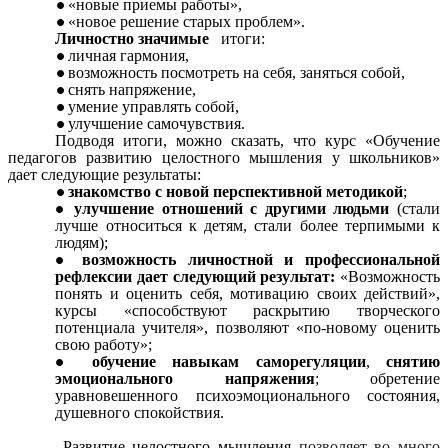
«новые приемы работы»,
«новое решение старых проблем».
Личностно значимые
итоги:
личная гармония,
возможность посмотреть на себя, заняться собой,
снять напряжение,
умение управлять собой,
улучшение самочувствия.
Подводя итоги, можно сказать, что курс «Обучение
педагогов развитию целостного мышления у школьников»
дает следующие результаты:
знакомство с новой перспективной методикой
;
улучшение отношений с другими людьми
(стали
лучше относиться к детям, стали более терпимыми к
людям);
возможность личностной и профессиональной
рефлексии
дает следующий результат:
«Возможность
понять и оценить себя, мотивацию своих действий»,
курсы «способствуют раскрытию творческого
потенциала учителя», позволяют «по-новому оценить
свою работу»;
обучение навыкам саморегуляции
,
снятию
эмоционального напряжения
; обретение
уравновешенного психоэмоционального состояния,
душевного спокойствия.
Развитие целостного мышления
позволяет во много