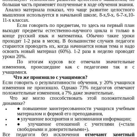
большая часть применяет полученные в ходе обучения знания.
Анализ материала показал, что чаще развитие целостного
мышления используется в начальной школе, 8-х,9-х, 6-7-х,10-
11-х классах.
Если говорить по предметам, то здесь на первый план
выходят предметы естественно-научного цикла и только в
конце русский язык и математика. Обычно такие уроки
проходят 1-2 раза в месяц. В большинстве случаев педагоги
стараются проводить их, когда начинается новая тема и надо
освоить новый материал (60%). 1-2 раза в неделю проводят
уроки 20%.
По итогам курсов все отмечали значительные
изменения, происшедшие как с педагогами так и с
учащимися.
Что же произошло с учащимися?
Если говорить о результативности обучения, у 20% учащихся
изменения не произошло. Однако 73% педагогов отмечают
положительные изменения, а 7% даже значительные.
Что же могло способствовать этой положительной
динамике?
повышение заинтересованности учащихся учебным
материалом и формой его преподавания,
улучшение восприятия и запоминания информации;
улучшение отношений с учителями («стали
свободными и доверительными»).
Все педагоги без исключения
отмечают заметный