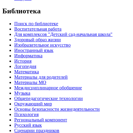
Библиотека
Поиск по библиотеке
Воспитательная работа
Для комплексов "Детский сад-начальная школа"
Здоровый образ жизни
Изобразительное искусство
Иностранный язык
Информатика
История
Логопедия
Математика
Материалы для родителей
Материалы МО
Междисциплинарное обобщение
Музыка
Общепедагогические технологии
Окружающий мир
Основы безопасности жизнедеятельности
Психология
Региональный компонент
Русский язык
Сценарии праздников