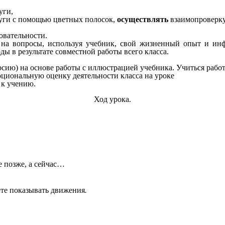
дуги,
дуги с помощью цветных полосок,
осуществлять
взаимопроверку
овательности.
ы на вопросы, используя учебник, свой жизненный опыт и и
ы в результате совместной работы всего класса.
рсию) на основе работы с иллюстрацией учебника. Учиться раб
оциональную оценку деятельности класса на уроке
 к учению.
Ход урока.
е позже, а сейчас…
ете показывать движения
.