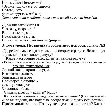
Почему же? Почему же?
( движения, как в 1-ой строке
)
Потому что…….
(хором: «Дождь идёт!»)
Дети хлопают в ладони, показывая какой сильный дождик.
-Д ождик закончился и…
Что за чудо-красота!
Расписные ворота
Показались на пути.
В них ни въехать, ни войти
. (радуга)
3. Тема урока. Постановка проблемного вопроса.
. слайд №3
-Да, ребята, мы сегодня с вами поговорим о радуге. Должны узна
-Дети, кто из вас видел радугу?
- Какое настроение было, когда ты увидел радугу?
- Ребята, когда в небе появляется радуга? (когда светит солнце 
Чтение стихотворения
Летний дождь прошел с утра,
Выглянуло солнце.
Удивилась детвора,
Посмотрев в оконце, -
Семицветная дуга
Заслонила облака
- Сколько цветов у радуги? (семь)
- Как поэтесса назвала радугу в стихотворении? (Семицветная 
-Все вы видели, что капелька бесцветная, и лучик бесцветный.
Проблемный вопрос
. Почему же радуга разноцветная? Как вы