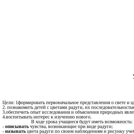
Учитель Козло
Цели: 1формировать первоначальное представления о свете и ц
2. познакомить детей с цветами радуги, их последовательность
3.обеспечить опыт исследования и объяснения природных явле
4.воспитывать интерес к изучению нового.
В ходе урока учащиеся будут иметь возможность:
-
описывать
чувства, возникающие при виде радуги;
-
называть
цвета радуги по своим наблюдениям и рисунку уче