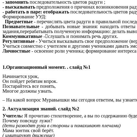
-
запомнить
последовательность цветов радуги ;
-
высказывать
предположения о причинах возникновения ра
-
работать в паре: отображать
последовательность цветов ра
Формирование УУД:
Предметные
- перечислять цвета радуги в правильной послед
Познавательные -
добывать новые знания: находить ответ
задания,перерабатывать полученную информацию: делать вывод
Коммуникативые
-

слушать и понимать речь других.
Регулятивные
- Учиться высказывать свое предположение (ве
Учиться совместно с учителем и другими учениками давать эм
Личностные
- освоение роли ученика; формирование интереса
1.Организационный момент. . слайд №1
Начинается урок,
Он пойдет ребятам впрок.
Постарайтесь все понять,
Многое должны узнать.
– На какой вопрос Муравьишки мы сегодня ответим, вы узнает
2. Актуализация знаний. слайд №2
Учитель:
Я прочитаю стихотворение, а вы по содержанию буд
Почему повсюду лужи?
(дети разводят руки в стороны и помахивают плечами)
Мама зонтик свой берёт.
( имитируют движение)