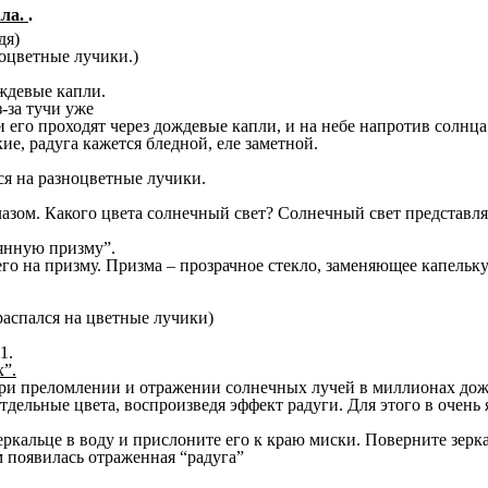
ала.
.
дя)
оцветные лучики.)
ждевые капли.
-за тучи уже
 его проходят через дождевые капли, и на небе напротив солнца
ие, радуга кажется бледной, еле заметной.
ся на разноцветные лучики.
лазом. Какого цвета солнечный свет? Солнечный свет представля
лянную призму”.
его на призму. Призма – прозрачное стекло, заменяющее капельку
распался на цветные лучики)
1.
”.
при преломлении и отражении солнечных лучей в миллионах дож
ельные цвета, воспроизведя эффект радуги. Для этого в очень 
еркальце в воду и прислоните его к краю миски. Поверните зерк
м появилась отраженная “радуга”