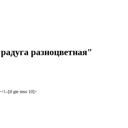
 радуга разноцветная"
<!--[if gte mso 10]>