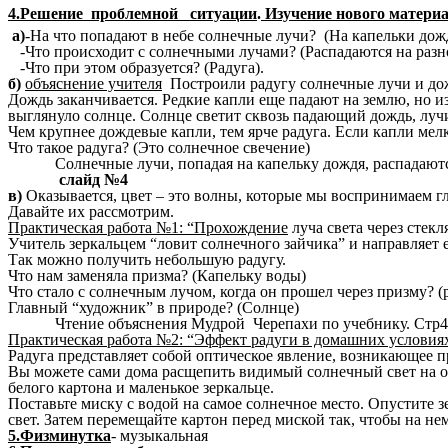
4.Решение проблемной ситуации
.
Изучение нового матери
а)
-На что попадают в небе солнечные лучи? (На капельки дож
-Что происходит с солнечными лучами? (Распадаются на разн
-Что при этом образуется? (Радуга).
б)
объяснение учителя
Построили радугу солнечные лучи и до
Дождь заканчивается. Редкие капли еще падают на землю, но из
выглянуло солнце. Солнце светит сквозь падающий дождь, лучи
Чем крупнее дождевые капли, тем ярче радуга. Если капли мелк
Что такое радуга? (Это солнечное свечение)
Солнечные лучи, попадая на капельку дождя, распадают
слайд №4
в)
Оказывается, цвет – это волны, которые мы воспринимаем г
Давайте их рассмотрим.
Практическая работа №1: “Прохождение
луча света через стек
Учитель зеркальцем “ловит солнечного зайчика” и направляет 
Так можно получить небольшую радугу.
Что нам заменяла призма? (Капельку воды)
Что стало с солнечным лучом, когда он прошел через призму? (
Главный “художник” в природе? (Солнце)
Чтение объяснения Мудрой Черепахи по учебнику. Стр4
Практическая работа №2: “Эффект радуги в домашних условиях
Радуга представляет собой оптическое явление, возникающее 
Вы можете сами дома расщепить видимый солнечный свет на отд
белого картона и маленькое зеркальце.
Поставьте миску с водой на самое солнечное место. Опустите з
свет. Затем перемещайте картон перед миской так, чтобы на не
5.Физминутка
- музыкальная