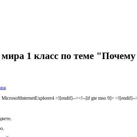
мира 1 класс по теме "Почему
вна
rosoftInternetExplorer4 <![endif]--><!--[if gte mso 9]> <![endif]-->
цвете.
ю.