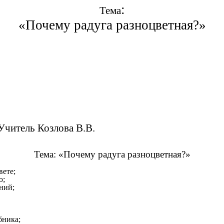
:
Тема
«Почему радуга разноцветная?»
ва В.В.
Тема: «Почему радуга разноцветная?»
вете;
ю;
ний;
бника;