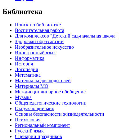
Библиотека
Поиск по библиотеке
Воспитательная работа
Для комплексов "Детский сад-начальная школа"
Здоровый образ жизни
Изобразительное искусство
Иностранный язык
Информатика
История
Логопедия
Математика
Материалы для родителей
Материалы МО
Междисциплинарное обобщение
Музыка
Общепедагогические технологии
Окружающий мир
Основы безопасности жизнедеятельности
Психология
Региональный компонент
Русский язык
Сценарии праздников