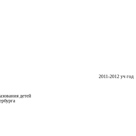
2011-2012 уч год
азования детей
ербурга