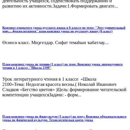
деятельность учащихся, содействовать поддержанию и
развитию их активности.Задачи:1.Формировать двигате...
Конспект открытого урока русского языка в 6 классе по теме: "Этот удивительный
мир.... фразеологизмов" план-конспект урока по русскому языку (6 класс)
Өсөнсө класс. Миҙгелдәр. Сифат темаһын ҡабатлау....
План-конспект урока по чтению (1 класс) по теме: Конспект урока литературного
чтения в 1 классе ."Школа 2100"
Урок литературного чтения в 1 классе «Школа
2100»Тема: Недолгая красота весны.( Николай Иванович
Сладков «Бегство цветов» )Цель: формирование читательской
компетенции учащихсяЗадачи: - форм...
План-конспект урока по физкультуре (1 класс) на тему: Конспект образовательного
урока по физической культуре. Технологическая карта урока