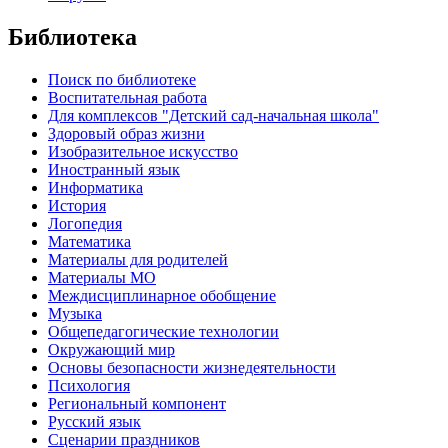
Библиотека
Поиск по библиотеке
Воспитательная работа
Для комплексов "Детский сад-начальная школа"
Здоровый образ жизни
Изобразительное искусство
Иностранный язык
Информатика
История
Логопедия
Математика
Материалы для родителей
Материалы МО
Междисциплинарное обобщение
Музыка
Общепедагогические технологии
Окружающий мир
Основы безопасности жизнедеятельности
Психология
Региональный компонент
Русский язык
Сценарии праздников