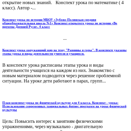
открытие новых знаний. Конспект урока по математике ( 4
класс). Автор -...
Конспект урока по истории МБОУ «Зубово-Полянская средняя
общеобразовательная школа №1» Конспект открытого урока по истории «Во
времена Древней Руси». 4 класс
...
Конспект урока окружающий мир на тему "Равнины и горы". В конспекте указаны
этапы урока и виды деятельности учителя и учащихся.
В конспекте урока расписаны этапы урока и виды
деятельности учащихся на каждом из них. Знакомство с
новым материалом подводится через решение проблемной
ситуации. На уроке дети работают в парах, групп...
План-конспект урока по физической культуре для 4 класса. Конспект - урока:
Использование современных танцевальных фитнес программ на уроке физической
культуры
Цель: Повысить интерес к занятиям физическими
упражнениями, через музыкально - двигательную