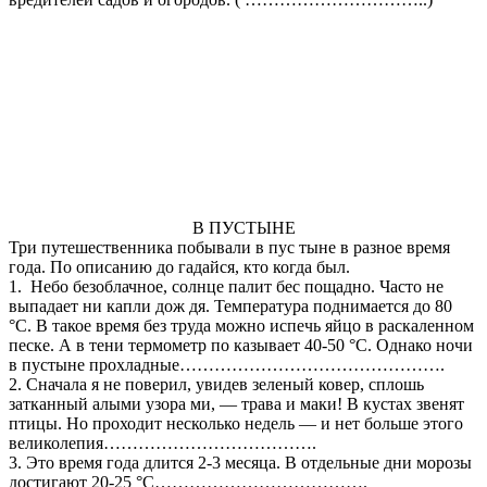
В ПУСТЫНЕ
Три путешественника побывали в пус тыне в разное время
года. По описанию до гадайся, кто когда был.
1. Небо безоблачное, солнце палит бес пощадно. Часто не
выпадает ни капли дож дя. Температура поднимается до 80
°С. В такое время без труда можно испечь яйцо в раскаленном
песке. А в тени термометр по казывает 40-50 °С. Однако ночи
в пустыне прохладные……………………………………….
2. Сначала я не поверил, увидев зеленый ковер, сплошь
затканный алыми узора ми, — трава и маки! В кустах звенят
птицы. Но проходит несколько недель — и нет больше этого
великолепия……………………………….
3. Это время года длится 2-3 месяца. В отдельные дни морозы
достигают 20-25 °С……………………………….