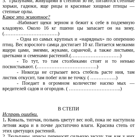
5. Грызунами, живущими в степной зо не, питаются степные
хорьки, гадюки, яще рицы и красивые хищные птицы —
степные орлы.
Какое это животное?
-Набивает щеки зерном и бежит к себе в подземную
кладовую. Около 16 кг пшени цы запасает он на зиму.
(……………………………)
- Одна из самых крупных и «нарядных» по оперению
птиц. Вес взрослого самца достигает 10 кг. Питается мелкими
ящери цами, змеями, жуками, саранчой, а также листьями,
цветками и семенами растений.(…………………………)
- То тут, то там столбиками стоят и то ненько
посвистывают. (……………………………….)
- Никогда не сгрызает весь стебель расте ния, там
листик откусит, там побег или ве точку. ( …………….)
- Поедает в огромном количестве насеко мых —
вредителей садов и огородов. ( …………………………..)
В СТЕПИ
Исправь ошибки.
1
.
Ковыль, типчак, полынь цветут вес ной, пока не наступила
летняя жара и в почве достаточно влаги. Красива степь от
этих цветущих растений.
2. Тюльпаны, ирисы переносят сильную засуху, так как у них