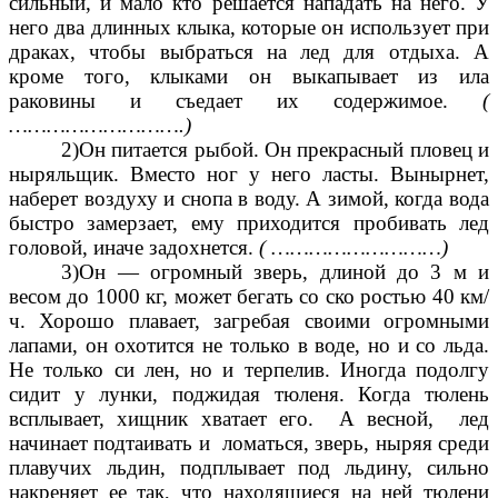
сильный, и мало кто решается нападать на него. У
него два длинных клыка, которые он использует при
драках, чтобы выбраться на лед для отдыха. А
кроме того, клыками он выкапывает из ила
раковины и съедает их содержимое.
(
……………………….)
2)Он питается рыбой. Он прекрасный пловец и
ныряльщик. Вместо ног у него ласты. Вынырнет,
наберет воздуху и снопа в воду. А зимой, когда вода
быстро замерзает, ему приходится пробивать лед
головой, иначе задохнется.
( ………………………)
3)Он — огромный зверь, длиной до 3 м и
весом до 1000 кг, может бегать со ско ростью 40 км/
ч. Хорошо плавает, загребая своими огромными
лапами, он охотится не только в воде, но и со льда.
Не только си лен, но и терпелив. Иногда подолгу
сидит у лунки, поджидая тюленя. Когда тюлень
всплывает, хищник хватает его. А весной, лед
начинает подтаивать и ломаться, зверь, ныряя среди
плавучих льдин, подплывает под льдину, сильно
накреняет ее так, что находящиеся на ней тюлени