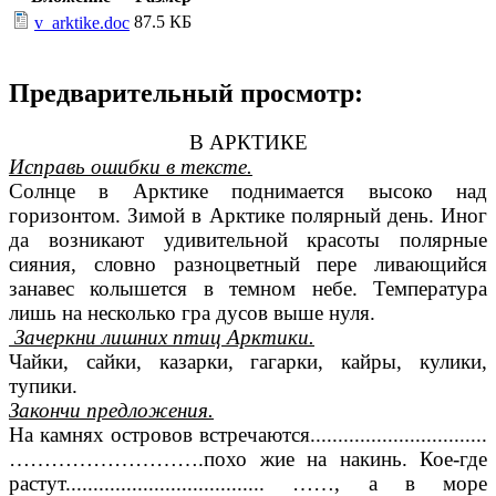
87.5 КБ
v_arktike.doc
Предварительный просмотр:
В АРКТИКЕ
Исправь ошибки в тексте.
Солнце в Арктике поднимается высоко над
горизонтом.
Зимой в Арктике полярный день. Иног
да возникают удивительной красоты полярные
сияния, словно разноцветный пере ливающийся
занавес колышется в темном небе. Температура
лишь на несколько гра дусов выше нуля.
Зачеркни лишних птиц Арктики.
Чайки, сайки, казарки, гагарки, кайры,
кулики,
тупики.
Закончи предложения.
Нa камнях оcтровов встречаются................................
……………………….похо жие на накинь. Кое-где
растут.................................... ……, а в море