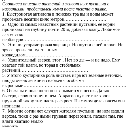
Соотнеси описание растений и живот ных пустыни с
названиями, представлен ными после текста в рамке.
1. Быстроногая антилопа в поисках тра вы и воды может
пробежать десятки кило метров……………………….
2. Одно из самых известных растений пустыни, ее корни
проникают на глубину почти 20 м, добывая влагу. Любимое
лаком ство
верблюдов…………………………………………………
3. Это полутораметровая ящерица. Но шутки с ней плохи. Не
зря ее прозвали пус тынным
крокодилом…………………………….
4. Удивительный зверек, этот... Нет во ды — и не надо. Ему
хватает той влаги, ко торая в стебельках
растений………………………………………
5. У этого кустарника роль листьев игра ют зеленые веточки,
плоды очень легкие и снабжены особыми
выростами…………………………………………………………
6. От жары и опасности она зарывается в песок. Да так
быстро, словно тонет в нем. А врагов пугает так: хвост
пружиной закру тит, пасть раскроет. На самом деле совсем она
неопасна……………………………………..
7. Многие сотни лет служит жителям пустыни: на нем ездили
верхом, тюки с раз ными грузами перевозили, пахали там, где
влаги хватало землю
напоить…………………………………………..