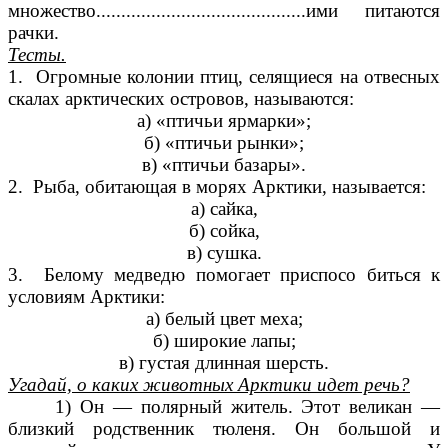
множество..........................................ими питаются
рачки.
Тесты.
1. Огромные колонии птиц, селящиеся на отвесных
скалах арктических островов, называются:
а) «птичьи ярмарки»;
б) «птичьи рынки»;
в) «птичьи базары».
2. Рыба, обитающая в морях Арктики, называется:
а) сайка,
б) сойка,
в) сушка.
3. Белому медведю помогает приспосо биться к
условиям Арктики:
а) белый цвет меха;
б) широкие лапы;
в) густая длинная шерсть.
Угадай, о каких животных Арктики идет речь?
1) Он — полярный житель. Этот великан —
близкий родственник тюленя. Он большой и