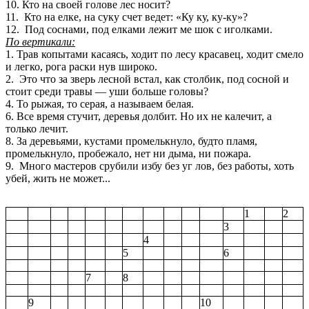
10. Кто на своей голове лес носит?
11. Кто на елке, на суку счет ведет: «Ку ку, ку-ку»?
12. Под соснами, под елками лежит ме шок с иголками.
По вертикали:
1. Трав копытами касаясь, ходит по лесу красавец, ходит смело
и легко, рога раски нув широко.
2. Это что за зверь лесной встал, как столбик, под сосной и
стоит среди травы — уши больше головы?
4. То рыжая, то серая, а называем белая.
6. Все время стучит, деревья долбит. Но их не калечит, а
только лечит.
8. За деревьями, кустами промелькнуло, будто пламя,
промелькнуло, пробежало, нет ни дыма, ни пожара.
9. Много мастеров срубили избу без уг лов, без работы, хоть
убей, жить не может...
1
2
3
4
5
6
7
8
9
10