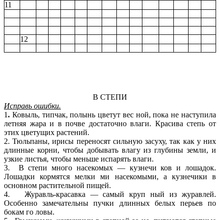
11
12
В СТЕПИ
Исправь ошибки.
1
.
Ковыль, типчак, полынь цветут вес ной, пока не наступила
летняя жара и в почве достаточно влаги. Красива степь от
этих цветущих растений.
2. Тюльпаны, ирисы переносят сильную засуху, так как у них
длинные корни, чтобы добывать влагу из глубины земли, и
узкие листья, чтобы меньше испарять влаги.
3. В степи много насекомых — кузнечи ков и лошадок.
Лошадки кормятся мелки ми насекомыми, а кузнечики в
основном растительной пищей.
4. Журавль-красавка — самый круп ный из журавлей.
Особенно замечательны пучки длинных белых перьев по
бокам го ловы.