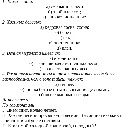
1. Тайга — это:
а) смешанные леса
б) хвойные леса;
в) широколиственные.
2. Хвойные деревья:
а) кедровая сосна, сосна;
б) береза;
в) ель;
г) лиственница;
д) клен.
3. Вечная мерзлота имеется:
а) в зоне тайги;
б) в зоне широколиственных лесов;
в) в зоне смешанных лесов.
4
. Растительность зоны широколиствен ных лесов более
разнообразна, чем в зоне тайги, так как:
а) теплее;
б) почва богаче питательными веще ствами;
в) больше выпадает осадков.
Жители леса
По горизонтали:
3. Днем спит, ночью летает.
5. Хозяин лесной просыпается весной. Зимой под вьюжный
вой спит в избушке снеговой.
7. Кто зимой холодной ходит злой, го лодный?