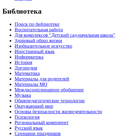
Библиотека
Поиск по библиотеке
Воспитательная работа
Для комплексов "Детский сад-начальная школа"
Здоровый образ жизни
Изобразительное искусство
Иностранный язык
Информатика
История
Логопедия
Математика
Материалы для родителей
Материалы МО
Междисциплинарное обобщение
Музыка
Общепедагогические технологии
Окружающий мир
Основы безопасности жизнедеятельности
Психология
Региональный компонент
Русский язык
Сценарии праздников