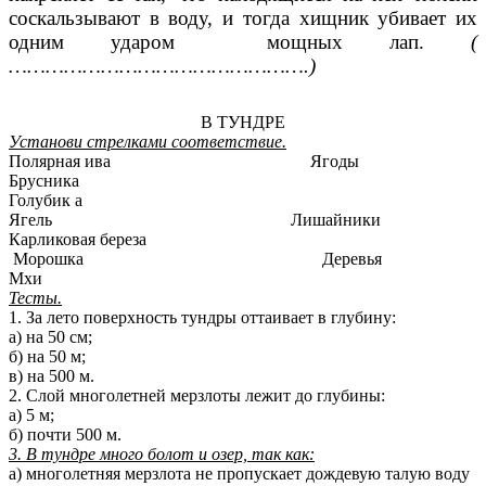
соскальзывают в воду, и тогда хищник убивает их
одним ударом мощных лап.
(
………………………………………….)
В ТУНДРЕ
Установи стрелками соответствие.
Полярная ива
Ягоды
Брусника
Голубик а
Ягель
Лишайники
Карликовая береза
Морошка Деревья
Мхи
Тесты.
1. За лето поверхность тундры оттаивает в глубину:
а) на 50 см;
б) на 50 м;
в) на 500 м.
2. Слой многолетней мерзлоты лежит до глубины:
а) 5 м;
б) почти 500 м.
3. В тундре много болот и озер, так как:
а) многолетняя мерзлота не пропускает дождевую талую воду