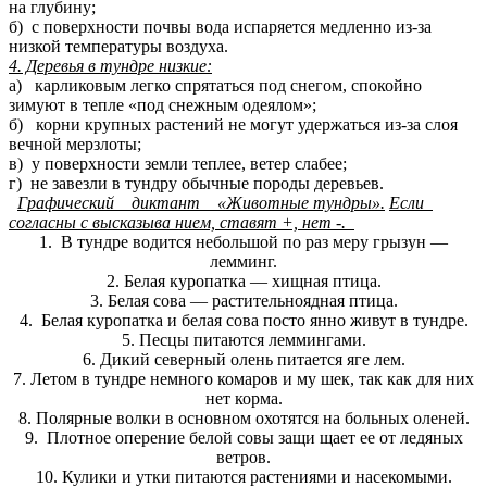
на глубину;
б) с поверхности почвы вода испаряется медленно из-за
низкой температуры воздуха.
4. Деревья в тундре низкие:
а) карликовым легко спрятаться под снегом, спокойно
зимуют в тепле «под снежным одеялом»;
б) корни крупных растений не могут удержаться из-за слоя
вечной мерзлоты;
в) у поверхности земли теплее, ветер слабее;
г) не завезли в тундру обычные породы деревьев.
Графический диктант «Животные тундры».
Если
согласны с высказыва нием, ставят +, нет -.
1. В тундре водится небольшой по раз меру грызун —
лемминг.
2. Белая куропатка — хищная птица.
3. Белая сова — растительноядная птица.
4. Белая куропатка и белая сова посто янно живут в тундре.
5. Песцы питаются леммингами.
6. Дикий северный олень питается яге лем.
7. Летом в тундре немного комаров и му шек, так как для них
нет корма.
8. Полярные волки в основном охотятся на больных оленей.
9. Плотное оперение белой совы защи щает ее от ледяных
ветров.
10. Кулики и утки питаются растениями и насекомыми.