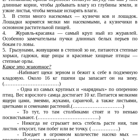
длинные корни, чтобы добывать влагу из глубины земли, и
узкие листья, чтобы меньше испарять влаги.
3. В степи много насекомых — кузнечи ков и лошадок.
Лошадки кормятся мелки ми насекомыми, а кузнечики в
основном растительной пищей.
4. Журавль-красавка — самый круп ный из журавлей.
Особенно замечательны пучки длинных белых перьев по
бокам го ловы.
5. Грызунами, живущими в степной зо не, питаются степные
хорьки, гадюки, яще рицы и красивые хищные птицы —
степные орлы.
Какое это животное?
-Набивает щеки зерном и бежит к себе в подземную
кладовую. Около 16 кг пшени цы запасает он на зиму.
(……………………………)
- Одна из самых крупных и «нарядных» по оперению
птиц. Вес взрослого самца достигает 10 кг. Питается мелкими
ящери цами, змеями, жуками, саранчой, а также листьями,
цветками и семенами растений.(…………………………)
- То тут, то там столбиками стоят и то ненько
посвистывают. (……………………………….)
- Никогда не сгрызает весь стебель расте ния, там
листик откусит, там побег или ве точку. ( …………….)
- Поедает в огромном количестве насеко мых —
вредителей садов и огородов. ( …………………………..)