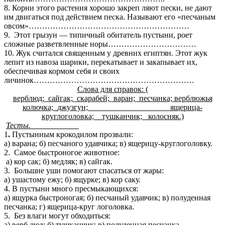
8. Корни этого растения хорошо закреп ляют пески, не дают
им двигаться под действием песка. Называют его «песчаным
овсом»……………………………………………………
9. Этот грызун — типичный обитатель пустыни, роет
сложные разветвленные норы……………………………
10. Жук считался священным у древних египтян. Этот жук
лепит из навоза шарики, перекатывает и закапывает их,
обеспечивая кормом себя и своих
личинок……………………………………………………
Слова для справок: (
верблюд;
сайгак;
скарабей;
варан;
песчанка; верблюжья
колючка;
джузгун;
ящерица-
круглоголовка; тушканчик; колосняк.)
Тесты.
1
.
Пустынным крокодилом прозвали:
а) варана; б) песчаного удавчика; в) ящерицу-круглоголовку.
2. Самое быстроногое животное:
а) кор сак; б) медляк; в) сайгак.
3. Большие уши помогают спасаться от жары:
а) ушастому ежу; б) ящурке; в) кор саку.
4. В пустыни много пресмыкающихся:
а) ящурка быстроногая; б) песчаный удавчик; в) полуденная
песчанка; г) ящерица-круг логоловка.
5. Без влаги могут обходиться:
а) верб люд; б) тушканчик; в) полуденная песчанка.