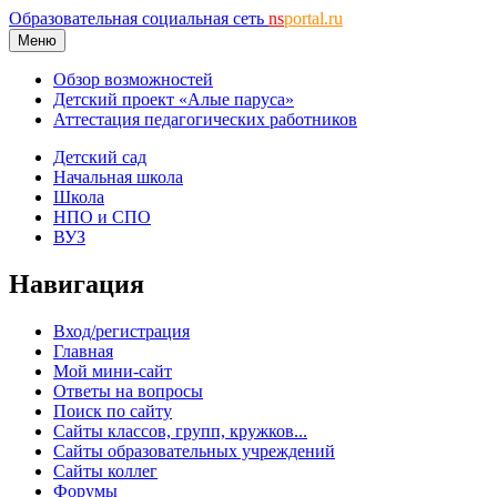
Образовательная социальная сеть
ns
portal.ru
Меню
Обзор возможностей
Детский проект «Алые паруса»
Аттестация педагогических работников
Детский сад
Начальная школа
Школа
НПО и СПО
ВУЗ
Навигация
Вход/регистрация
Главная
Мой мини-сайт
Ответы на вопросы
Поиск по сайту
Сайты классов, групп, кружков...
Сайты образовательных учреждений
Сайты коллег
Форумы