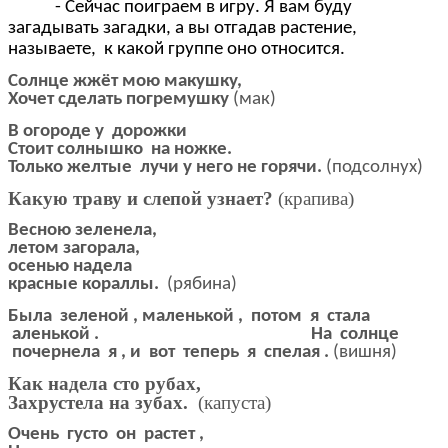
- Сейчас поиграем в игру. Я вам буду
загадывать загадки, а вы отгадав растение,
называете, к какой группе оно относится.
Солнце жжёт мою макушку,
Хочет сделать погремушку
(мак)
В огороде у дорожки
Стоит солнышко на ножке.
Только желтые лучи у него не горячи.
(подсолнух)
Какую траву и слепой узнает?
(крапива)
Весною зеленела,
летом загорала,
осенью надела
красные кораллы.
(рябина)
Была зеленой , маленькой , потом я стала
аленькой . На солнце
почернела я , и вот теперь я спелая .
(вишня)
Как надела сто рубах,
Захрустела на зубах.
(капуста)
Очень густо он растет ,