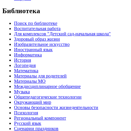
Библиотека
Поиск по библиотеке
Воспитательная работа
Для комплексов "Детский сад-начальная школа"
Здоровый образ жизни
Изобразительное искусство
Иностранный язык
Информатика
История
Логопедия
Математика
Материалы для родителей
Материалы МО
Междисциплинарное обобщение
Музыка
Общепедагогические технологии
Окружающий мир
Основы безопасности жизнедеятельности
Психология
Региональный компонент
Русский язык
Сценарии праздников