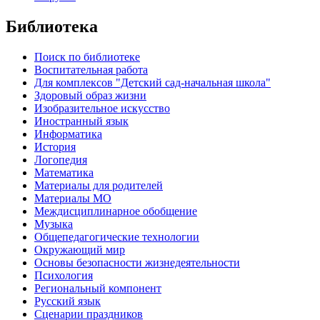
Библиотека
Поиск по библиотеке
Воспитательная работа
Для комплексов "Детский сад-начальная школа"
Здоровый образ жизни
Изобразительное искусство
Иностранный язык
Информатика
История
Логопедия
Математика
Материалы для родителей
Материалы МО
Междисциплинарное обобщение
Музыка
Общепедагогические технологии
Окружающий мир
Основы безопасности жизнедеятельности
Психология
Региональный компонент
Русский язык
Сценарии праздников