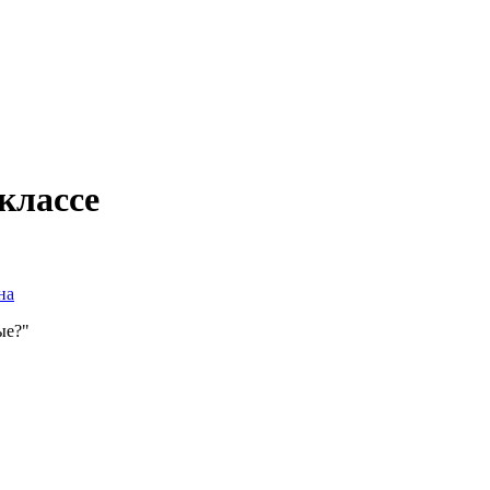
классе
на
ые?"