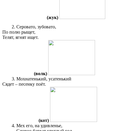
(жук)
Серовато, зубовато,
По полю рыщет,
Телят, ягнят ищет.
(волк)
Мохнатенький, усатенький
Сядет – песенку поёт.
(кот)
Мех его, на удивленье,
Словно бархат круглый год.