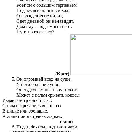
Роет он с большим терпеньем
Под землёю длинный ход.
От рождения не видит,
Свет дневной он ненавидит.
Дом ему – подземный грот.
Ну так кто же это?
(
Крот)
Он огромней всех на суше.
У него большие уши.
Он чудесным шлангом–носом
Может с пальм срывать кокосы
Издаёт он трубный глас.
С ним встречались вы не раз
В цирке или зоопарке.
А живёт он в странах жарких
(
слон)
Под дубочком, под листочком