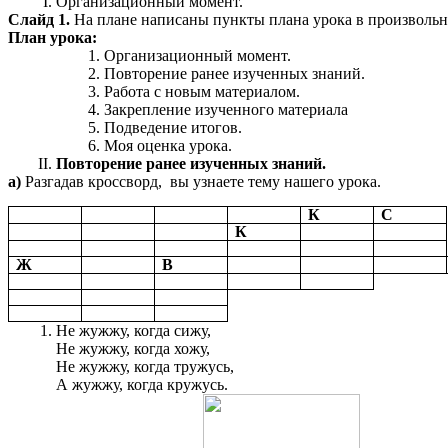
Организационный момент.
Слайд 1.
На плане написаны пункты плана урока в произвольн
План урока:
Организационный момент.
Повторение ранее изученных знаний.
Работа с новым материалом.
Закрепление изученного материала
Подведение итогов.
Моя оценка урока.
Повторение ранее изученных знаний.
а)
Разгадав кроссворд, вы узнаете тему нашего урока.
К
С
К
Ж
В
Не жужжу, когда сижу,
Не жужжу, когда хожу,
Не жужжу, когда тружусь,
А жужжу, когда кружусь.