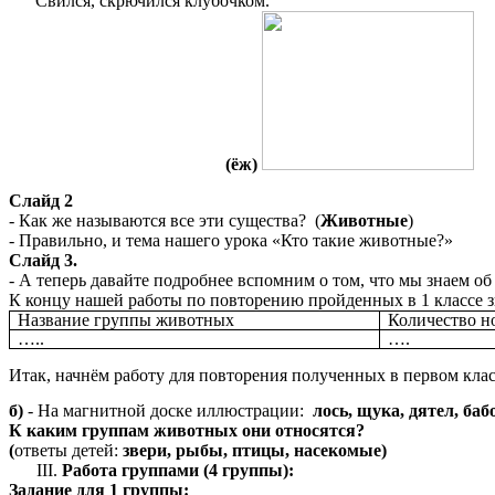
Свился, скрючился клубочком.
(ёж)
Слайд 2
- Как же называются все эти существа? (
Животные
)
- Правильно, и тема нашего урока «Кто такие животные?»
Слайд 3.
- А теперь давайте подробнее вспомним о том, что мы знаем о
К концу нашей работы по повторению пройденных в 1 классе
Название группы животных
Количество но
…..
….
Итак, начнём работу для повторения полученных в первом кла
б)
- На магнитной доске иллюстрации:
лось, щука, дятел, баб
К каким группам животных они относятся?
(
ответы детей:
звери, рыбы, птицы, насекомые)
Работа группами (4 группы):
Задание для 1 группы: