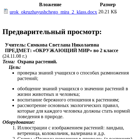
Вложение
Размер
20.21 КБ
urok_okruzhayushchego_mira_2_klass.docx
Предварительный просмотр:
Учитель: Симкова Светлана Николаевна
ПРЕДМЕТ: «ОКРУЖАЮЩИЙ МИР» во 2 классе
(24.11.08 г.)
Тем
а
:
Охрана растений.
Цель:
проверка знаний учащихся о способах размножения
растений;
обобщение знаний учащихся о значении растений в
жизни животных и человека;
воспитание бережного отношения к растениям;
рассмотрение основных экологических правил,
которые для каждого человека должны стать нормой
поведения в природе.
Оборудование:
Иллюстрации с изображением растений: ландыш,
ветреница, колокольчик, валериана и д.р.
Схемы «Правила поведения в природе» (о растениях)