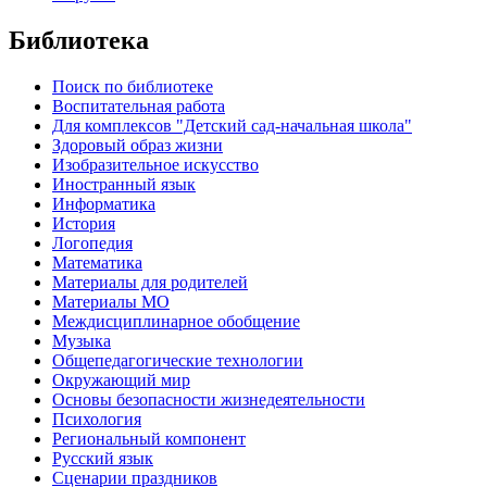
Библиотека
Поиск по библиотеке
Воспитательная работа
Для комплексов "Детский сад-начальная школа"
Здоровый образ жизни
Изобразительное искусство
Иностранный язык
Информатика
История
Логопедия
Математика
Материалы для родителей
Материалы МО
Междисциплинарное обобщение
Музыка
Общепедагогические технологии
Окружающий мир
Основы безопасности жизнедеятельности
Психология
Региональный компонент
Русский язык
Сценарии праздников