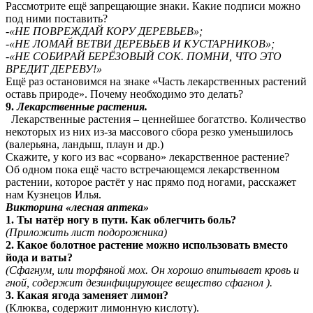
Рассмотрите ещё запрещающие знаки. Какие подписи можно
под ними поставить?
-«НЕ ПОВРЕЖДАЙ КОРУ ДЕРЕВЬЕВ»;
-«НЕ ЛОМАЙ ВЕТВИ ДЕРЕВЬЕВ И КУСТАРНИКОВ»;
-«НЕ СОБИРАЙ БЕРЁЗОВЫЙ СОК. ПОМНИ, ЧТО ЭТО
ВРЕДИТ ДЕРЕВУ!»
Ещё раз остановимся на знаке «Часть лекарственных растений
оставь природе». Почему необходимо это делать?
9.
Лекарственные растения.
Лекарственные растения – ценнейшее богатство. Количество
некоторых из них из-за массового сбора резко уменьшилось
(валерьяна, ландыш, плаун и др.)
Скажите, у кого из вас «сорвано» лекарственное растение?
Об одном пока ещё часто встречающемся лекарственном
растении, которое растёт у нас прямо под ногами, расскажет
нам Кузнецов Илья.
Викторина «лесная аптека»
1. Ты натёр ногу в пути. Как облегчить боль?
(Приложить лист подорожника)
2. Какое болотное растение можно использовать вместо
йода и ваты?
(Сфагнум, или торфяной мох. Он хорошо впитывает кровь и
гной, содержит дезинфицирующее вещество сфагнол ).
3. Какая ягода заменяет лимон?
(Клюква, содержит лимонную кислоту).