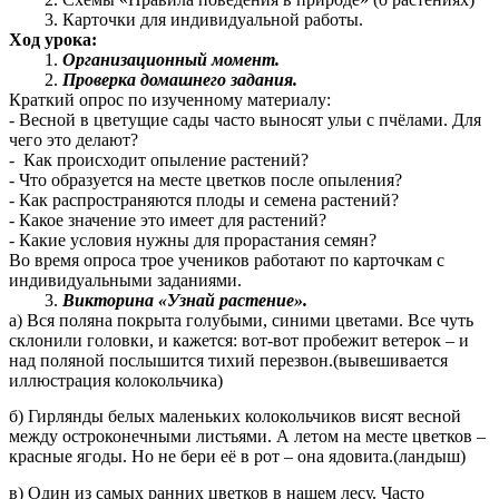
Карточки для индивидуальной работы.
Ход урока:
Организационный момент.
Проверка домашнего задания.
Краткий опрос по изученному материалу:
- Весной в цветущие сады часто выносят ульи с пчёлами. Для
чего это делают?
- Как происходит опыление растений?
- Что образуется на месте цветков после опыления?
- Как распространяются плоды и семена растений?
- Какое значение это имеет для растений?
- Какие условия нужны для прорастания семян?
Во время опроса трое учеников работают по карточкам с
индивидуальными заданиями.
Викторина «Узнай растение».
а) Вся поляна покрыта голубыми, синими цветами. Все чуть
склонили головки, и кажется: вот-вот пробежит ветерок – и
над поляной послышится тихий перезвон.(вывешивается
иллюстрация колокольчика)
б) Гирлянды белых маленьких колокольчиков висят весной
между остроконечными листьями. А летом на месте цветков –
красные ягоды. Но не бери её в рот – она ядовита.(ландыш)
в) Один из самых ранних цветков в нашем лесу. Часто