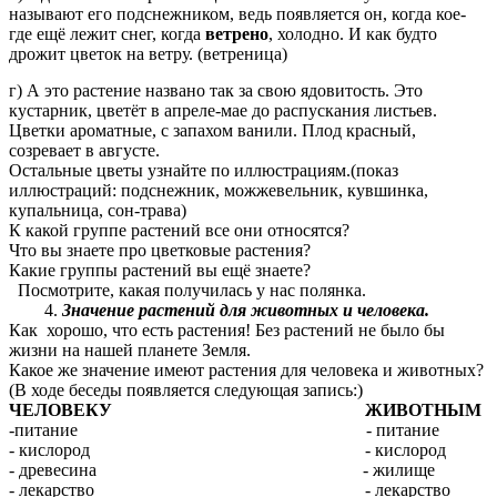
называют его подснежником, ведь появляется он, когда кое-
где ещё лежит снег, когда
ветрено
, холодно. И как будто
дрожит цветок на ветру. (ветреница)
г) А это растение названо так за свою ядовитость. Это
кустарник, цветёт в апреле-мае до распускания листьев.
Цветки ароматные, с запахом ванили. Плод красный,
созревает в августе.
Остальные цветы узнайте по иллюстрациям.(показ
иллюстраций: подснежник, можжевельник, кувшинка,
купальница, сон-трава)
К какой группе растений все они относятся?
Что вы знаете про цветковые растения?
Какие группы растений вы ещё знаете?
Посмотрите, какая получилась у нас полянка.
Значение растений для животных и человека.
Как хорошо, что есть растения! Без растений не было бы
жизни на нашей планете Земля.
Какое же значение имеют растения для человека и животных?
(В ходе беседы появляется следующая запись:)
ЧЕЛОВЕКУ ЖИВОТНЫМ
-питание - питание
- кислород - кислород
- древесина - жилище
- лекарство - лекарство