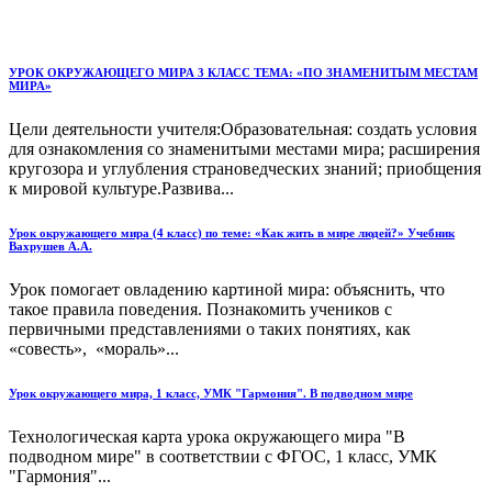
УРОК ОКРУЖАЮЩЕГО МИРА 3 КЛАСС ТЕМА: «ПО ЗНАМЕНИТЫМ МЕСТАМ
МИРА»
Цели деятельности учителя:Образовательная: создать условия
для ознакомления со знаменитыми местами мира; расширения
кругозора и углубления страноведческих знаний; приобщения
к мировой культуре.Развива...
Урок окружающего мира (4 класс) по теме: «Как жить в мире людей?» Учебник
Вахрушев А.А.
Урок помогает овладению картиной мира: объяснить, что
такое правила поведения. Познакомить учеников с
первичными представлениями о таких понятиях, как
«совесть», «мораль»...
Урок окружающего мира, 1 класс, УМК "Гармония". В подводном мире
Технологическая карта урока окружающего мира "В
подводном мире" в соответствии с ФГОС, 1 класс, УМК
"Гармония"...