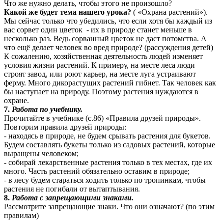
Что же нужно делать, чтобы этого не произошло?
Какой же будет тема нашего урока?
( «Охрана растений»).
Мы сейчас только что убедились, что если хотя бы каждый из
вас сорвет один цветок - их в природе станет меньше в
несколько раз. Ведь сорванный цветок не даст потомства. А
что ещё делает человек во вред природе? (рассуждения детей)
К сожалению, хозяйственная деятельность людей изменяет
условия жизни растений. К примеру, на месте леса люди
строят завод, или роют карьер, на месте луга устраивают
ферму. Много дикорастущих растений гибнет. Так человек как
бы наступает на природу. Поэтому растения нуждаются в
охране.
7.
Работа по учебнику.
Прочитайте в учебнике (с.86) «Правила друзей природы».
Повторим правила друзей природы:
- находясь в природе, не будем срывать растения для букетов.
Будем составлять букеты только из садовых растений, которые
выращены человеком;
- собирай лекарственные растения только в тех местах, где их
много. Часть растений обязательно оставим в природе;
- в лесу будем стараться ходить только по тропинкам, чтобы
растения не погибали от вытаптывания.
8.
Работа с запрещающими знаками.
Рассмотрите запрещающие знаки. Что они означают? (по этим
правилам)