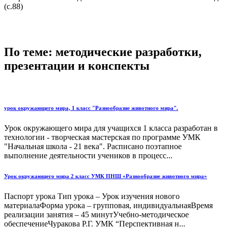
(с.88)
По теме: методические разработки,
презентации и конспекты
урок окружающего мира, 1 класс "Разнообразие животного мира".
Урок окружающего мира для учащихся 1 класса разработан в
технологии - творческая мастерская по программе УМК
"Начальная школа - 21 века". Расписано поэтапное
выполнение деятельности учеников в процесс...
Урок окружающего мира 2 класс УМК ПНШ «Разнообразие животного мира»
Паспорт урока Тип урока – Урок изучения нового
материалаФорма урока – групповая, индивидуальнаяВремя
реализации занятия – 45 минутУчебно-методическое
обеспечениеЧуракова Р.Г. УМК “Перспективная н...