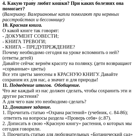
4. Какую траву любят кошки? При каких болезнях она
помогает?
(
Валериану. Валериановые капли помогают при нервных
расстройствах и бессоннице)
10.
Красная книга.
О какой книге так говорят:
- ДОКУМЕНТ СОВЕСТИ;
- КНИГА ТРЕВОГИ;
- КНИГА – ПРЕДУПРЕЖДЕНИЕ?
Почему необходимо сегодня на уроке вспомнить о ней?
(ответы детей)
Давайте сейчас вернём красоту на полянку. (дети возвращают
«сорванные» цветы)
Все эти цветы занесены в КРАСНУЮ КНИГУ. Давайте
сохраним их для нас, а значит и для природы!
11.
Подведение итогов.
Обобщение.
Что же каждый из нас должен сделать, чтобы сохранить эти и
другие растения?
А для чего нам это необходимо сделать?
12.
Домашнее задание.
1. Прочитать статью «Охрана растений» (учебник, с. 84-86);
ответить на вопросы раздела «Проверь себя» (с.87).
2. Дописать в свою «Красную книгу» растения, о которых мы
сегодня говорили.
3. Прочитать статью для любознательных «Ботанический сад»