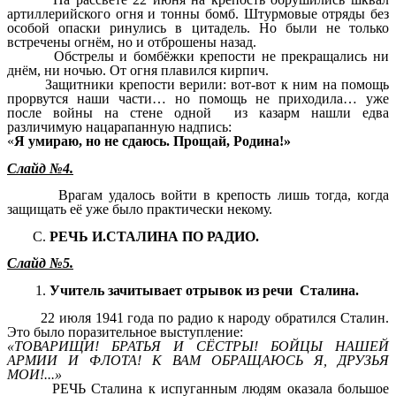
артиллерийского огня и тонны бомб. Штурмовые отряды без
особой опаски ринулись в цитадель. Но были не только
встречены огнём, но и отброшены назад.
Обстрелы и бомбёжки крепости не прекращались ни
днём, ни ночью. От огня плавился кирпич.
Защитники крепости верили: вот-вот к ним на помощь
прорвутся наши части… но помощь не приходила… уже
после войны на стене одной из казарм нашли едва
различимую нацарапанную надпись:
«
Я умираю, но не сдаюсь. Прощай, Родина!»
Слайд №4.
Врагам удалось войти в крепость лишь тогда, когда
защищать её уже было практически некому.
РЕЧЬ И.СТАЛИНА ПО РАДИО.
Слайд №5.
Учитель зачитывает отрывок из речи Сталина.
22 июля 1941 года по радио к народу обратился Сталин.
Это было поразительное выступление:
«ТОВАРИЩИ! БРАТЬЯ И СЁСТРЫ! БОЙЦЫ НАШЕЙ
АРМИИ И ФЛОТА! К ВАМ ОБРАЩАЮСЬ Я, ДРУЗЬЯ
МОИ!...»
РЕЧЬ Сталина к испуганным людям оказала большое