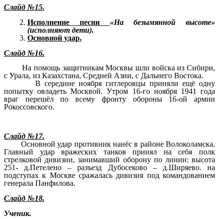
Слайд №15.
Исполнение песни
«На безымянной высоте»
(исполняют дети).
Основной удар.
Слайд №16.
На помощь защитникам Москвы шли войска из Сибири,
с Урала, из Казахстана, Средней Азии, с Дальнего Востока.
В середине ноября гитлеровцы приняли ещё одну
попытку овладеть Москвой. Утром 16-го ноября 1941 года
враг перешёл по всему фронту обороны 16-ой армии
Рокоссовского.
Слайд №17.
Основной удар противник нанёс в районе Волоколамска.
Главный удар вражеских танков принял на себя полк
стрелковой дивизии, занимавший оборону по линии: высота
251- д.Петелено – разъезд Дубосеково – д.Ширяево. на
подступах к Москве сражалась дивизия под командованием
генерала Панфилова.
Слайд №18.
Ученик.