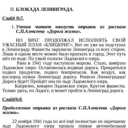
БЛОКАДА ЛЕНИНГРАДА.
Слайд №7.
Ученик читает наизусть отрывок из рассказа
С.П.Алексеева «Дорога жизни».
НО ВРАГ ПРОДОЛЖАЛ ИСПОЛНЯТЬ СВОЙ
УЖАСНЫЙ ПЛАН «БЛИЦКРИГ». Вот он уже на подступах
к Ленинграду. Фашисты окружили Ленинград со всех сторон.
Лишь в одном месте можно было проехать в город. Этот путь
шёл по воде. По узкой полоске Ладожского озера.
Рано в 1941 году наступили морозы. Стало, замёрзло
Ладожское озеро. Остановилась водяная дорога. Прекратился
подвоз продуктов, подвоз боеприпасов. Как воздух, как
кислород нужна Ленинграду дорога. Решили Ленинградцы!
Дорога будет! Пройдёт она по льду Ладожского озера.
Капризно, коварно Ладожское озеро. Кругом фашисты.
Только здесь, по Ладоге, и может пройти в Ленинград дорога.
Слайд№8.
Продолжение отрывка из рассказа С.П.Алексеева «Дорога
жизни».
22 ноября 1941 года по всё ещё полностью не окрепшему
льду Ладожского озера прошла первая автомобильная