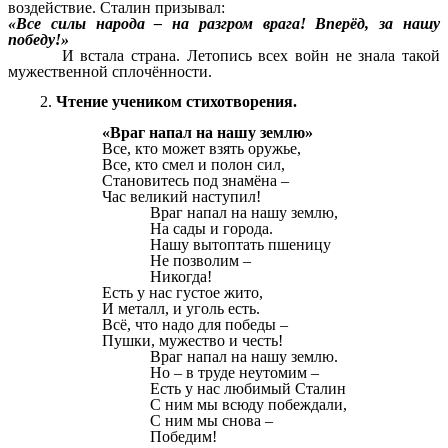
воздействие. Сталин призывал:
«Все силы народа – на разгром врага! Вперёд, за нашу
победу!»
И встала страна. Летопись всех войн не знала такой
мужественной сплочённости.
Чтение учеником стихотворения.
«Враг напал на нашу землю»
Все, кто может взять оружье,
Все, кто смел и полон сил,
Становитесь под знамёна –
Час великий наступил!
Враг напал на нашу землю,
На сады и города.
Нашу вытоптать пшеницу
Не позволим –
Никогда!
Есть у нас густое жито,
И металл, и уголь есть.
Всё, что надо для победы –
Пушки, мужество и честь!
Враг напал на нашу землю.
Но – в труде неутомим –
Есть у нас любимый Сталин
С ним мы всюду побеждали,
С ним мы снова –
Победим!