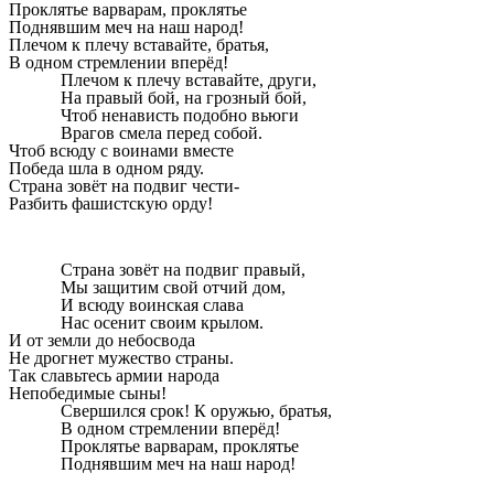
Проклятье варварам, проклятье
Поднявшим меч на наш народ!
Плечом к плечу вставайте, братья,
В одном стремлении вперёд!
Плечом к плечу вставайте, други,
На правый бой, на грозный бой,
Чтоб ненависть подобно вьюги
Врагов смела перед собой.
Чтоб всюду с воинами вместе
Победа шла в одном ряду.
Страна зовёт на подвиг чести-
Разбить фашистскую орду!
Страна зовёт на подвиг правый,
Мы защитим свой отчий дом,
И всюду воинская слава
Нас осенит своим крылом.
И от земли до небосвода
Не дрогнет мужество страны.
Так славьтесь армии народа
Непобедимые сыны!
Свершился срок! К оружью, братья,
В одном стремлении вперёд!
Проклятье варварам, проклятье
Поднявшим меч на наш народ!