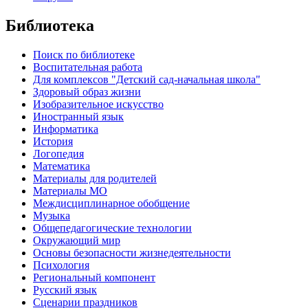
Библиотека
Поиск по библиотеке
Воспитательная работа
Для комплексов "Детский сад-начальная школа"
Здоровый образ жизни
Изобразительное искусство
Иностранный язык
Информатика
История
Логопедия
Математика
Материалы для родителей
Материалы МО
Междисциплинарное обобщение
Музыка
Общепедагогические технологии
Окружающий мир
Основы безопасности жизнедеятельности
Психология
Региональный компонент
Русский язык
Сценарии праздников