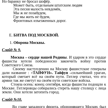
Но баранку не бросал шофёр.
Может быть, отдельным штатским людям
Эта песня малость невдомёк,
Мы ж не позабудем,
Где мы жить не будем,
Фронтовых изъезженных дорог.
БИТВА ПОД МОСКВОЙ.
Оборона Москвы.
Слайд № 9.
Москва – сердце нашей Родины
. И ударом в это сердце
фашисты хотели победоносно закончить войну против
Советского Союза.
Своему наступлению на Москву фашистские генералы
дали название : «
ТАЙФУН». Тайфун –
сильнейший ураган,
который сметает всё на своём пути. Гитлер считал, что его
армии так же сметут на своём пути советские войска.
Стояла осень: конец сентября, когда фашисты подощли к
Москве. Гитлеровцы собирались стереть нашу столицу с лица
земли. Они хотели затопить город.
Слайд №10.
Во главе западного фронта, оборонявшего Москву, был