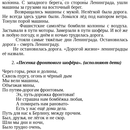
колонна. С западного берега, со стороны Ленинграда, ушли
машины за грузами на восточный берег.
Возвращались машины с мукой. Нелёгкой была дорога.
Не всегда здесь удачи были. Ломался лёд под напором ветра.
Тонули порой машины.
Фашистские самолёты бомбили колонны с воздуха.
Застывали в пути моторы. Замерзали в пути шофёры. И всё же
в любую погоду, и днём и ночью трудилась дорога.
Стояли самые тяжёлые дни Ленинграда. Остановилась
дорога – смерть Ленинграду.
Не остановилась дорога. «Дорогой жизни» ленинградцы
её назвали.
«Песенка фронтового шофёра».
(
исполняют дети)
Через горы, реки и долины,
Сквозь пургу, огонь и чёрный дым
Мы вели машины,
Объезжая мины,
По путям-дорогам фронтовым.
Эх, путь-дорожка фронтовая!
Не страшна нам бомбёжка любая,
А помирать нам рановато-
Есть у нас ещё дома дела.
Путь для нас к Берлину, между прочим.
Был, друзья, не лёгок и не скор.
Шли мы дни и ночи,
Было трудно очень,