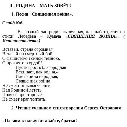
РОДИНА – МАТЬ ЗОВЁТ!
Песня «Священная война».
Слайд №6.
В грозный час родилась звучная, как набат песня на
стихи Лебедева – Кумача
«СВЯЩЕННЯ ВОЙНА». (
Исполняют дети.)
Вставай, страна огромная,
Вставай на смертный бой
С фашистской силой тёмною,
С проклятою ордой!
Пусть ярость благородная
Вскипает, как волна,-
Идёт война народная,
Священная война!
Не смеют крылья чёрные
Над Родиной летать,
Поля её просторные
Не смеет враг топтать!
Чтение учеником стихотворения Сергея Острового.
«Плечом к плечу вставайте, братья!