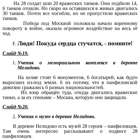
На 28 солдат шли 20 вражеских танков. Они подбили 14,
6 танков отошли. Но скоро на оставшихся в живых двигались
30 танков. Почти все погибли, но не пропустили вражеских
танков.
Победа под Москвой положила начало коренному
повороту в войне, оказала огромное воздействие на весь её
ход.
Люди! Покуда сердца стучатся, - помните!
Слайд №19.
Ученик о мемориальном комплексе в деревне
Мелидово.
На холме стоят 6 монументов, 6 богатырей, как будто
выросших из-под земли. 6 их потому, что в панфиловской
дивизии сражались 6 разных национальностей.
Их взор обращён туда, откуда двигались вражеские
танки, а за их спинами – Москва, которую они защищали.
Слайд №20.
Ученик о музее в деревне Нелидово.
В деревне Нелидово есть музей 28 героев – панфиловцев.
Там очень интересно рассказывают о подвиге 28
панфиловцев.