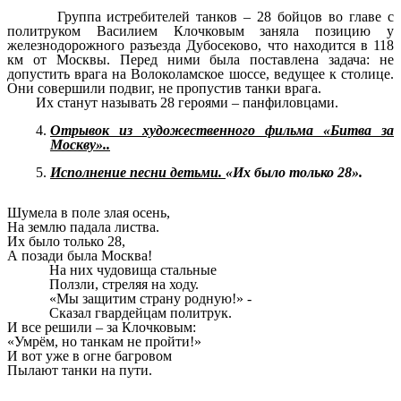
Группа истребителей танков – 28 бойцов во главе с
политруком Василием Клочковым заняла позицию у
железнодорожного разъезда Дубосеково, что находится в 118
км от Москвы. Перед ними была поставлена задача: не
допустить врага на Волоколамское шоссе, ведущее к столице.
Они совершили подвиг, не пропустив танки врага.
Их станут называть 28 героями – панфиловцами.
Отрывок из художественного фильма «Битва за
Москву»..
Исполнение песни детьми.
«Их было только 28».
Шумела в поле злая осень,
На землю падала листва.
Их было только 28,
А позади была Москва!
На них чудовища стальные
Ползли, стреляя на ходу.
«Мы защитим страну родную!» -
Сказал гвардейцам политрук.
И все решили – за Клочковым:
«Умрём, но танкам не пройти!»
И вот уже в огне багровом
Пылают танки на пути.