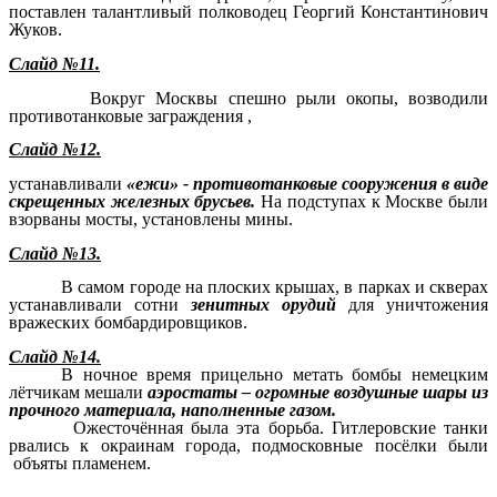
поставлен талантливый полководец Георгий Константинович
Жуков.
Слайд №11.
Вокруг Москвы спешно рыли окопы, возводили
противотанковые заграждения ,
Слайд №12.
устанавливали
«ежи» - противотанковые сооружения в виде
скрещенных
железных брусьев.
На подступах к Москве были
взорваны мосты, установлены мины.
Слайд №13.
В самом городе на плоских крышах, в парках и скверах
устанавливали сотни
зенитных орудий
для уничтожения
вражеских бомбардировщиков.
Слайд №14.
В ночное время прицельно метать бомбы немецким
лётчикам мешали
аэростаты – огромные воздушные шары из
прочного материала, наполненные газом.
Ожесточённая была эта борьба. Гитлеровские танки
рвались к окраинам города, подмосковные посёлки были
объяты пламенем.