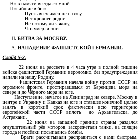
Но в памяти всегда со мной
Погибшие в бою.
Пусть всех имён не назову,
Нет кровнее родни.
Не потому ли я живу,
Что умерли они.
БИТВА ЗА МОСКВУ.
НАПАДЕНИЕ ФАШИСТСКОЙ ГЕРМАНИИ.
Слайд №2.
22 июня на рассвете в 4 часа утра в полной тишине
войска фашистской Германии вероломно, без предупреждения
напали на нашу Родину.
Фашистская Германия начала войну против СССР на
огромном фронте, простиравшемся от Баренцева моря на
севере и до Чёрного моря на юге.
Наступление, начатое на Ленинград на севере, Москву в
центре и Украину и Кавказ на юге и ставшее конечной целью
занять в короткий срок фактически всю территорию
европейской части СССР вплоть до Архангельска, до
Астрахани.
22 июня на западной границе страны раздался
оглушительный рёв моторов, заскрежетали танки, на спящие
города и посёлки посыпались бомбы.
Враги рассчитывали расправиться с нами быстрым,