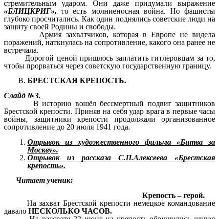
стремительным ударом. Они даже придумали выражение
«БЛИЦКРИГ»,
то есть молниеносная война. Но фашисты
глубоко просчитались. Как один поднялись советские люди на
защиту своей Родины и свободы.
Армия захватчиков, которая в Европе не видела
поражений, наткнулась на сопротивление, какого она ранее не
встречала.
Дорогой ценой пришлось заплатить гитлеровцам за то,
чтобы прорваться через советскую государственную границу.
БРЕСТСКАЯ КРЕПОСТЬ.
Слайд №3.
В историю вошёл бессмертный подвиг защитников
Брестской крепости. Приняв на себя удар врага в первые часы
войны, защитники крепости продолжали организованное
сопротивление до 20 июля 1941 года.
Отрывок из художественного фильма «Битва за
Москву».
Отрывок из рассказа С.П.Алексеева «Брестская
крепость».
Читает ученик:
Крепость – герой.
На захват Брестской крепости немецкое командование
давало
НЕСКОЛЬКО ЧАСОВ.
На рассвете 22 июня на крепость обрушились шквал