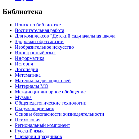
Библиотека
Поиск по библиотеке
Воспитательная работа
Для комплексов "Детский сад-начальная школа"
Здоровый образ жизни
Изобразительное искусство
Иностранный язык
Информатика
История
Логопедия
Математика
Материалы для родителей
Материалы МО
Междисциплинарное обобщение
Музыка
Общепедагогические технологии
Окружающий мир
Основы безопасности жизнедеятельности
Психология
Региональный компонент
Русский язык
Сценарии праздников