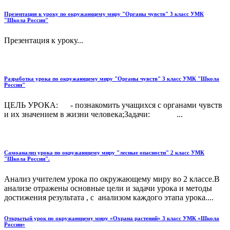
Презентация к уроку по окружающему миру "Органы чувств" 3 класс УМК
"Школа России"
Презентация к уроку...
Разработка урока по окружающему миру "Органы чувств" 3 класс УМК "Школа
России"
ЦЕЛЬ УРОКА: - познакомить учащихся с органами чувств
и их значением в жизни человека;Задачи: ...
Самоанализ урока по окружающему миру "лесные опасности" 2 класс УМК
"Школа России".
Анализ учителем урока по окружающему миру во 2 классе.В
анализе отражены основные цели и задачи урока и методы
достижения результата , с анализом каждого этапа урока....
Открытый урок по окружающему миру «Охрана растений» 3 класс УМК «Школа
России»