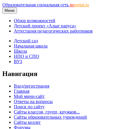
Образовательная социальная сеть
ns
portal.ru
Меню
Обзор возможностей
Детский проект «Алые паруса»
Аттестация педагогических работников
Детский сад
Начальная школа
Школа
НПО и СПО
ВУЗ
Навигация
Вход/регистрация
Главная
Мой мини-сайт
Ответы на вопросы
Поиск по сайту
Сайты классов, групп, кружков...
Сайты образовательных учреждений
Сайты коллег
Форумы