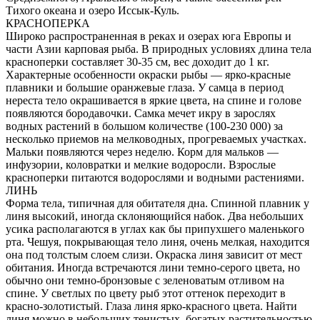
Тихого океана и озеро Иссык-Куль.
КРАСНОПЕРКА
Широко распространенная в реках и озерах юга Европы и
части Азии карповая рыба. В природных условиях длина тела
красноперки составляет 30-35 см, вес доходит до 1 кг.
Характерные особенности окраски рыбы — ярко-красные
плавники и большие оранжевые глаза. У самца в период
нереста тело окрашивается в яркие цвета, на спине и голове
появляются бородавочки. Самка мечет икру в зарослях
водных растений в большом количестве (100-230 000) за
несколько приемов на мелководных, прогреваемых участках.
Мальки появляются через неделю. Корм для мальков —
инфузории, коловратки и мелкие водоросли. Взрослые
красноперки питаются водорослями и водными растениями.
ЛИНЬ
Форма тела, типичная для обитателя дна. Спинной плавник у
линя высокий, иногда склоняющийся набок. Два небольших
усика располагаются в углах как бы припухшего маленького
рта. Чешуя, покрывающая тело линя, очень мелкая, находится
она под толстым слоем слизи. Окраска линя зависит от мест
обитания. Иногда встречаются лини темно-серого цвета, но
обычно они темно-бронзовые с зеленоватым отливом на
спине. У светлых по цвету рыб этот оттенок переходит в
красно-золотистый. Глаза линя ярко-красного цвета. Найти
линя можно в небольших тенистых, богатых растительностью