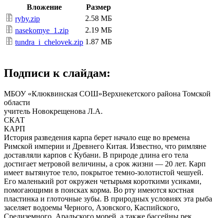
Вложение
Размер
2.58 МБ
ryby.zip
2.19 МБ
nasekomye_1.zip
1.87 МБ
tundra_i_chelovek.zip
Подписи к слайдам:
МБОУ «Клюквинская СОШ»Верхнекетского района Томской
области
учитель Новокрещенова Л.А.
СКАТ
КАРП
История разведения карпа берет начало еще во времена
Римской империи и Древнего Китая. Известно, что римляне
доставляли карпов с Кубани. В природе длина его тела
достигает метровой величины, а срок жизни — 20 лет. Карп
имеет вытянутое тело, покрытое темно-золотистой чешуей.
Его маленький рот окружен четырьмя короткими усиками,
помогающими в поисках корма. Во рту имеются костная
пластинка и глоточные зубы. В природных условиях эта рыба
заселяет водоемы Черного, Азовского, Каспийского,
Средиземного, Аральского морей, а также бассейны рек