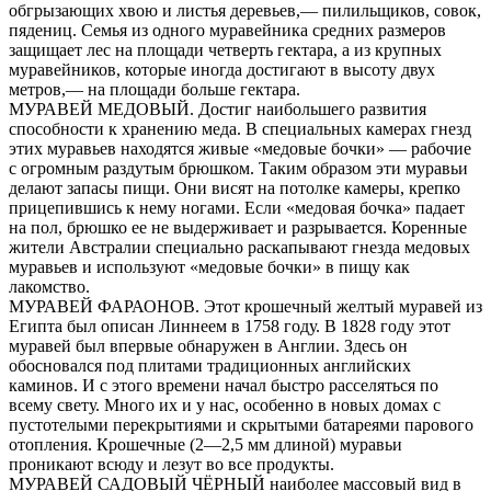
обгрызающих хвою и листья деревьев,— пилильщиков, совок,
пядениц. Семья из одного муравейника средних размеров
защищает лес на площади четверть гектара, а из крупных
муравейников, которые иногда достигают в высоту двух
метров,— на площади больше гектара.
МУРАВЕЙ МЕДОВЫЙ. Достиг наибольшего развития
способности к хранению меда. В специальных камерах гнезд
этих муравьев находятся живые «медовые бочки» — рабочие
с огромным раздутым брюшком. Таким образом эти муравьи
делают запасы пищи. Они висят на потолке камеры, крепко
прицепившись к нему ногами. Если «медовая бочка» падает
на пол, брюшко ее не выдерживает и разрывается. Коренные
жители Австралии специально раскапывают гнезда медовых
муравьев и используют «медовые бочки» в пищу как
лакомство.
МУРАВЕЙ ФАРАОНОВ. Этот крошечный желтый муравей из
Египта был описан Линнеем в 1758 году. В 1828 году этот
муравей был впервые обнаружен в Англии. Здесь он
обосновался под плитами традиционных английских
каминов. И с этого времени начал быстро расселяться по
всему свету. Много их и у нас, особенно в новых домах с
пустотелыми перекрытиями и скрытыми батареями парового
отопления. Крошечные (2—2,5 мм длиной) муравьи
проникают всюду и лезут во все продукты.
МУРАВЕЙ САДОВЫЙ ЧЁРНЫЙ наиболее массовый вид в