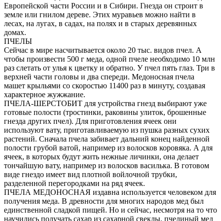
Европейской части России и в Сибири. Гнезда он строит в
земле или гнилом дереве. Этих муравьев можно найти в
лесах, на лугах, в садах, на полях и в старых деревянных
домах.
ПЧЕЛЫ
Сейчас в мире насчитывается около 20 тыс. видов пчел. А
чтобы произвести 500 г меда, одной пчеле необходимо 10 млн
раз слетать от улья к цветку и обратно. У пчел пять глаз. Три в
верхней части головы и два спереди. Медоносная пчела
машет крыльями со скоростью 11400 раз в минуту, создавая
характерное жужжание.
ПЧЕЛА-ШЕРСТОБИТ для устройства гнезд выбирают уже
готовые полости (тростинки, раковины улиток, брошенные
гнезда других пчел). Для приготовления ячеек они
используют вату, приготавливаемую из пушка разных сухих
растений. Сначала пчела забивает дальний конец найденной
полости грубой ватой, например из волосков коровяка. А для
ячеек, в которых будут жить нежные личинки, она делает
тончайшую вату, например из волосков василька. В готовом
виде гнездо имеет вид плотной войлочной трубки,
разделенной перегородками на ряд ячеек.
ПЧЕЛА МЕДОНОСНАЯ издавна используется человеком для
получения меда. В древности для многих народов мед был
единственной сладкой пищей. Но и сейчас, несмотря на то что
научились получать сахар из сахарной свеклы, пчелиный мед