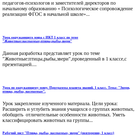
педагогов-психологов и заместителей директоров по
начальному образованию « Психологическое сопровождение
реализации ФГОС в начальной школе»...
Урок окружающего мира с ИКТ 1 класс по теме
"Животные:насекомые,птицы,рыбы,звери"
Данная разработка представляет урок по теме
"Животные:птицы,рыбы,звери",проведенный в 1 классе,с
презентацией....
Урок по окружающему миру. Программа планета знаний. 1 класс. Тема: "Звери,
птицы, рыбы, насекомые".
Урок закрепление изученного материала. Цели урока:
Расширить и углубить знания учащихся о группах животных,
обобщить отличительные особенности животных. Уметь
классифицировать животных на группы...
Рабочий лист "Птицы, рыбы, насекомые, звери" (повторение, 1 класс)