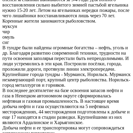
восстановления сильно выбитого зимней пастьбой ягельника
нужно 15-20 лет. Летом на ягельниках нередки пожары, после
чего лишайники восстанавливаются лишь через 70 лет.
Коренные жители занимаются рыболовством.
муксун
чир
омуль
сиг
В тундре были найдены огромные богатства – нефть, уголь и
др. Благодаря развитию современной техники, трудности на
пути освоения заполярья перестали быть непреодолимыми. И
люди устремились в эти края. Построили посёлки, города,
проложили дороги, протянули линии электропередачи.
Крупнейшие города тундры - Мурманск, Норильск. Мурманск
незамерзающий порт, крупный центр рыболовства. Норильск-
город металлургов и горняков.
В последнее десятилетие на базе освоения запасов нефти и
газа в Ненецком автономном округе сформировалась
нефтяная и газовая промышленность. В настоящее время
добыча нефти и газа осуществляются на 5 нефтяных
месторождениях, 44 месторождения подготовлены к добыче и
еще 17 находятся в стадии разведки. Крупнейшими из них
являются Ардалинское и Харьягинское.
Добыча нефти и ее транспортировка могут сопровождаться