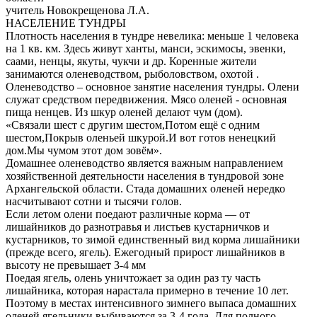
учитель Новокрещенова Л.А.
НАСЕЛЕНИЕ ТУНДРЫ
Плотность населения в тундре невелика: меньше 1 человека
на 1 кв. км. Здесь живут ханты, манси, эскимосы, эвенки,
саами, ненцы, якуты, чукчи и др. Коренные жители
занимаются оленеводством, рыболовством, охотой .
Оленеводство – основное занятие населения тундры. Олени
служат средством передвижения. Мясо оленей - основная
пища ненцев. Из шкур оленей делают чум (дом).
«Связали шест с другим шестом,Потом ещё с одним
шестом,Покрыв оленьей шкурой.И вот готов ненецкий
дом.Мы чумом этот дом зовём».
Домашнее оленеводство является важным направлением
хозяйственной деятельности населения в тундровой зоне
Архангельской области. Стада домашних оленей нередко
насчитывают сотни и тысячи голов.
Если летом олени поедают различные корма — от
лишайников до разнотравья и листьев кустарничков и
кустарников, то зимой единственный вид корма лишайники
(прежде всего, ягель). Ежегодный прирост лишайников в
высоту не превышает 3-4 мм
Поедая ягель, олень уничтожает за один раз ту часть
лишайника, которая нарастала примерно в течение 10 лет.
Поэтому в местах интенсивного зимнего выпаса домашних
оленей ягельники выбиваются за 3-4 года. Для полного