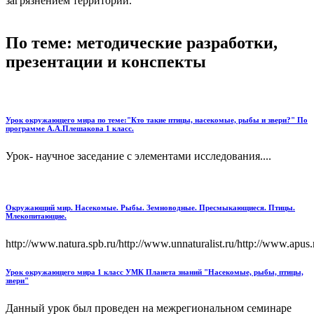
загрязнением территории.
По теме: методические разработки,
презентации и конспекты
Урок окружающего мира по теме:"Кто такие птицы, насекомые, рыбы и звери?" По
программе А.А.Плешакова 1 класс.
Урок- научное заседание с элементами исследования....
Окружающий мир. Насекомые. Рыбы. Земноводные. Пресмыкающиеся. Птицы.
Млекопитающие.
http://www.natura.spb.ru/http://www.unnaturalist.ru/http://www.apus.r
Урок окружающего мира 1 класс УМК Планета знаний "Насекомые, рыбы, птицы,
звери"
Данный урок был проведен на межрегиональном семинаре