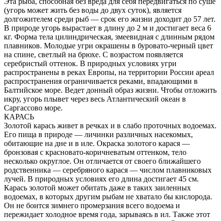
Эта рыба, способная без вреда для себя передвигаться по суше
(угорь может жить без воды до двух суток), является
долгожителем среди рыб — срок его жизни доходит до 57 лет.
В природе угорь вырастает в длину до 2 м и достигает веса 6
кг. Форма тела цилиндрическая, змеевидная с длинным рядом
плавников. Молодые угри окрашены в буровато-черный цвет
на спине, светлый на брюхе. С возрастом появляется
серебристый оттенок. В природных условиях угри
распространены в реках Европы, на территории России ареал
распространения ограничивается реками, впадающими в
Балтийское море. Ведет донный образ жизни. Чтобы отложить
икру, угорь плывет через весь Атлантический океан в
Саргассово море.
КАРАСЬ
Золотой карась живет в речках и в слабо проточных водоемах.
Его пища в природе — личинки различных насекомых,
обитающие на дне и в иле. Окраска золотого карася —
бронзовая с красновато-коричневатым оттенком, тело
несколько округлое. Он отличается от своего ближайшего
родственника — серебряного карася — числом плавниковых
лучей. В природных условиях его длина достигает 45 см.
Карась золотой может обитать даже в таких заиленных
водоемах, в которых другим рыбам не хватало бы кислорода.
Он не боится зимнего промерзания всего водоема и
пережидает холодное время года, зарываясь в ил. Также этот