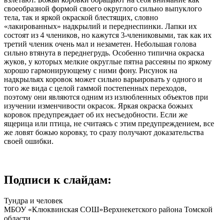
своеобразной формой своего округлого сильно выпуклого
тела, так и яркой окраской блестящих, словно
«лакированных» надкрылий и переднеспинки. Лапки их
состоят из 4 члеников, но кажутся 3-члениковыми, так как их
третий членик очень мал и незаметен. Небольшая голова
сильно втянута в переднегрудь. Особенно типична окраска
жуков, у которых мелкие округлые пятна рассеяны по яркому
хорошо гармонирующему с ними фону. Рисунок на
надкрыльях коровок может сильно варьировать у одного и
того же вида с целой гаммой постепенных переходов,
поэтому они являются одним из излюбленных объектов при
изучении изменчивости окрасок. Яркая окраска божьих
коровок предупреждает об их несъедобности. Если же
ящерица или птица, не считаясь с этим предупреждением, все
же ловят божью коровку, то сразу получают доказательства
своей ошибки.
Подписи к слайдам:
Тундра и человек
МБОУ «Клюквинская СОШ»Верхнекетского района Томской
области