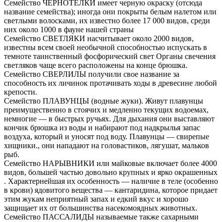
Семейство ЧЕРНОТЕЛКИ имеет черную окраску (отсюда
название семейства); иногда они покрыты белым налетом или
светлыми волосками, их известно более 17 000 видов, среди
них около 1000 в фауне нашей страны
Семейство СВЕТЛЯКИ насчитывает около 2000 видов,
известны всем своей необычной способностью испускать в
темноте таинственный фосфорический свет Органы свечения
светляков чаще всего расположены на конце брюшка.
Семейство СВЕРЛИЛЫ получили свое название за
способность их личинок протачивать ходы в древесине любой
крепости.
Семейство ПЛАВУНЦЫ (водные жуки). Живут плавунцы
преимущественно в стоячих и медленно текущих водоемах,
немногие — в быстрых ручьях. Для дыхания они выставляют
кончик брюшка из воды и набирают под надкрылья запас
воздуха, который и уносят под воду. Плавунцы — свирепые
хищники., они нападают на головастиков, лягушат, мальков
рыб.
Семейство НАРЫВНИКИ или майковые включает более 4000
видов, большей частью довольно крупных и ярко окрашенных
. Характернейшая их особенность — наличие в теле (особенно
в крови) ядовитого вещества — кантаридина, которое придает
этим жукам неприятный запах и едкий вкус и хорошо
защищает их от большинства насекомоядных животных.
Семейство ПАССАЛИДЫ называемые также сахарными