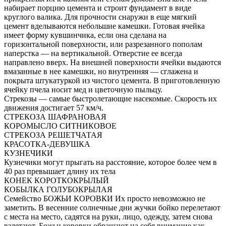
набирает порцию цемента и строит фундамент в виде
круглого валика. Для прочности снаружи в еще мягкий
цемент вделываются небольшие камешки. Готовая ячейка
имеет форму кувшинчика, если она сделана на
горизонтальной поверхности, или разрезанного пополам
наперстка — на вертикальной. Отверстие ее всегда
направлено вверх. На внешней поверхности ячейки выдаются
вмазанные в нее камешки, но внутренняя — сглажена и
покрыта штукатуркой из чистого цемента. В приготовленную
ячейку пчела носит мед и цветочную пыльцу.
Стрекозы — самые быстролетающие насекомые. Скорость их
движения достигает 57 км/ч.
СТРЕКОЗА ШАФРАНОВАЯ
КОРОМЫСЛО СИТНИКОВОЕ
СТРЕКОЗА РЕШЕТЧАТАЯ
КРАСОТКА-ДЕВУШКА
КУЗНЕЧИКИ
Кузнечики могут прыгать на расстояние, которое более чем в
40 раз превышает длину их тела
КОНЕК КОРОТКОКРЫЛЫЙ
КОБЫЛКА ГОЛУБОКРЫЛАЯ
Семейство БОЖЬИ КОРОВКИ Их просто невозможно не
заметить. В весенние солнечные дни жучки бойко перелетают
с места на место, садятся на руки, лицо, одежду, затем снова
взлетают. Божьи коровки обращают на себя внимание как