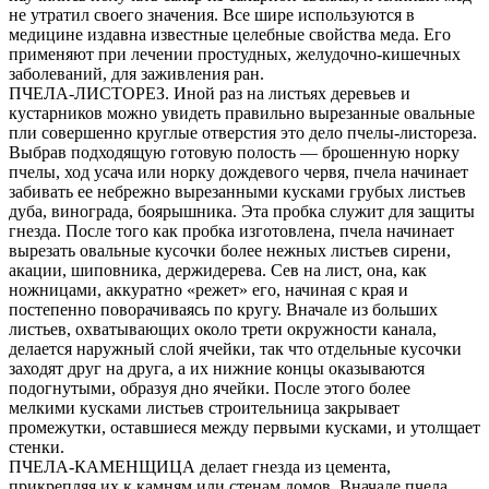
не утратил своего значения. Все шире используются в
медицине издавна известные целебные свойства меда. Его
применяют при лечении простудных, желудочно-кишечных
заболеваний, для заживления ран.
ПЧЕЛА-ЛИСТОРЕЗ. Иной раз на листьях деревьев и
кустарников можно увидеть правильно вырезанные овальные
пли совершенно круглые отверстия это дело пчелы-листореза.
Выбрав подходящую готовую полость — брошенную норку
пчелы, ход усача или норку дождевого червя, пчела начинает
забивать ее небрежно вырезанными кусками грубых листьев
дуба, винограда, боярышника. Эта пробка служит для защиты
гнезда. После того как пробка изготовлена, пчела начинает
вырезать овальные кусочки более нежных листьев сирени,
акации, шиповника, держидерева. Сев на лист, она, как
ножницами, аккуратно «режет» его, начиная с края и
постепенно поворачиваясь по кругу. Вначале из больших
листьев, охватывающих около трети окружности канала,
делается наружный слой ячейки, так что отдельные кусочки
заходят друг на друга, а их нижние концы оказываются
подогнутыми, образуя дно ячейки. После этого более
мелкими кусками листьев строительница закрывает
промежутки, оставшиеся между первыми кусками, и утолщает
стенки.
ПЧЕЛА-КАМЕНЩИЦА делает гнезда из цемента,
прикрепляя их к камням или стенам домов. Вначале пчела