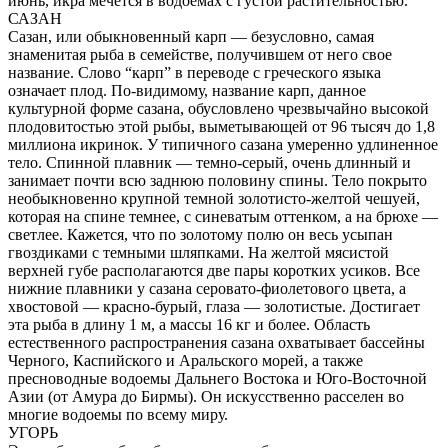
июнь, икра мечется в водоемах с густой растительностью.
САЗАН
Сазан, или обыкновенный карп — безусловно, самая
знаменитая рыба в семействе, получившем от него свое
название. Слово “карп” в переводе с греческого языка
означает плод. По-видимому, название карп, данное
культурной форме сазана, обусловлено чрезвычайно высокой
плодовитостью этой рыбы, выметывающей от 96 тысяч до 1,8
миллиона икринок. У типичного сазана умеренно удлиненное
тело. Спинной плавник — темно-серый, очень длинный и
занимает почти всю заднюю половину спины. Тело покрыто
необыкновенно крупной темной золотисто-желтой чешуей,
которая на спине темнее, с синеватым оттенком, а на брюхе —
светлее. Кажется, что по золотому полю он весь усыпан
гвоздиками с темными шляпками. На желтой мясистой
верхней губе располагаются две пары коротких усиков. Все
нижние плавники у сазана серовато-фиолетового цвета, а
хвостовой — красно-бурый, глаза — золотистые. Достигает
эта рыба в длину 1 м, а массы 16 кг и более. Область
естественного распространения сазана охватывает бассейны
Черного, Каспийского и Аральского морей, а также
пресноводные водоемы Дальнего Востока и Юго-Восточной
Азии (от Амура до Бирмы). Он искусственно расселен во
многие водоемы по всему миру.
УГОРЬ