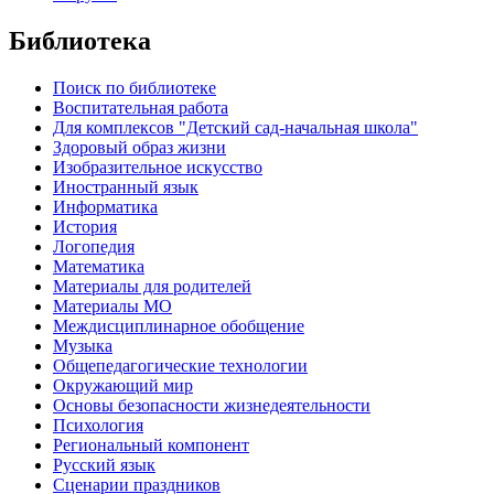
Библиотека
Поиск по библиотеке
Воспитательная работа
Для комплексов "Детский сад-начальная школа"
Здоровый образ жизни
Изобразительное искусство
Иностранный язык
Информатика
История
Логопедия
Математика
Материалы для родителей
Материалы МО
Междисциплинарное обобщение
Музыка
Общепедагогические технологии
Окружающий мир
Основы безопасности жизнедеятельности
Психология
Региональный компонент
Русский язык
Сценарии праздников