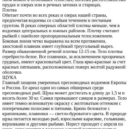
прудах и озерах или в речных затонах и старицах.
Плотва
Обитает почти во всех реках и озерах нашей страны,
предпочитая водоемы со слабым течением и песчаным
грунтом. В реках северных областей плотвы меньше, чем в
водоемах центральных и южных районов. Плотву считают
рыбкой с наиболее пропорциональным телосложением.
Боковая линия четко выражена на всем протяжении,
хвостовой плавник имеет глубокий треугольный вырез.
Размер обыкновенной речной плотвы 12-15 см. Тело плотвы
серебристо-белое. Все плавники, за исключением прозрачных
грудных, имеют красноватый цвет. Глаза ярко-красные за счет
красных пятнышек, расположенных поверх желтой радужной
оболочки.
ЩУКА
Главный хищник умеренных пресноводных водоемов Европы
и России. Ее ареал один из самых обширных среди
пресноводных рыб. Щука может достигать в длину до 1,5 м и
весить более 30 кг. Самки превышают самцов в размерах. Тело
имеет темно-зеленоватую окраску с желтоватым оттенком с
поперечными полосами и пятнами. Брюхо беловатое с
крапинками, плавники — светло-буроватого цвета. В природе
щука питается молодью рыб, взрослыми карасями, гольянами,
верховками и другими рыбами. Нерест проходит с апреля по