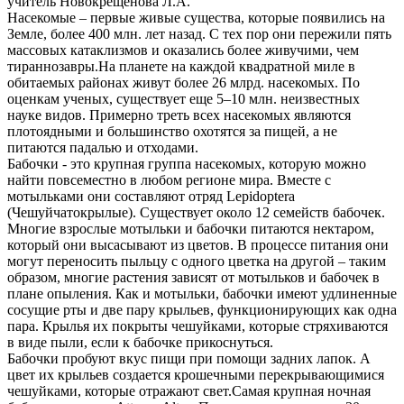
учитель Новокрещенова Л.А.
Насекомые – первые живые существа, которые появились на
Земле, более 400 млн. лет назад. С тех пор они пережили пять
массовых катаклизмов и оказались более живучими, чем
тираннозавры.На планете на каждой квадратной миле в
обитаемых районах живут более 26 млрд. насекомых. По
оценкам ученых, существует еще 5–10 млн. неизвестных
науке видов. Примерно треть всех насекомых являются
плотоядными и большинство охотятся за пищей, а не
питаются падалью и отходами.
Бабочки - это крупная группа насекомых, которую можно
найти повсеместно в любом регионе мира. Вместе с
мотыльками они составляют отряд Lepidoptera
(Чешуйчатокрылые). Существует около 12 семейств бабочек.
Многие взрослые мотыльки и бабочки питаются нектаром,
который они высасывают из цветов. В процессе питания они
могут переносить пыльцу с одного цветка на другой – таким
образом, многие растения зависят от мотыльков и бабочек в
плане опыления. Как и мотыльки, бабочки имеют удлиненные
сосущие рты и две пару крыльев, функционирующих как одна
пара. Крылья их покрыты чешуйками, которые стряхиваются
в виде пыли, если к бабочке прикоснуться.
Бабочки пробуют вкус пищи при помощи задних лапок. А
цвет их крыльев создается крошечными перекрывающимися
чешуйками, которые отражают свет.Самая крупная ночная