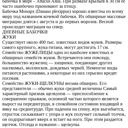
бабочка в мире – Attacus Altas. При размахе крыльев в 30 см ее
часто ошибочно принимают за птицу.
Бабочка Монарх (Danaus plexippus) хорошо известна по всему
миру под названием кочевой бабочки. Их обширные массовые
миграции длятся с августа и до первых морозов. Весной
происходит миграция на север.
ДНЕВНЫЕ БАБОЧКИ
ЖУКИ
Существует около 400 тыс. известных видов жуков. Размеры
самого крупного, жука-титана, могут достигать 17 см.
Семейство ЖУЖЕЛИЦЫ одно из наиболее известных и
обширных семейств жуков. Встречаются они повсюду,
большинство жужелиц — хищники, поедающие других
насекомых, моллюсков, дождевых червей. Немногие виды
питаются растениями, а некоторые из них серьезно вредят
посевам.
Семейство ЖУКИ-ЩЕЛКУНЫ весьма обширно. Его
представители — обычно жуки средней величины Самый
характерный признак щелкунов — приспособление к
совершению прыжков, основной частью которого является
вырост на переднегруди, в спокойном состоянии входящий в
ямку на среднегруди. При падении на спину, жук выгибается,
отросток соскакивает с упора и жук получает сильный толчок,
он подпрыгивает вверх и встает на ноги. При этом раздается
щелчок. Отсюда и название.– щелкуны.