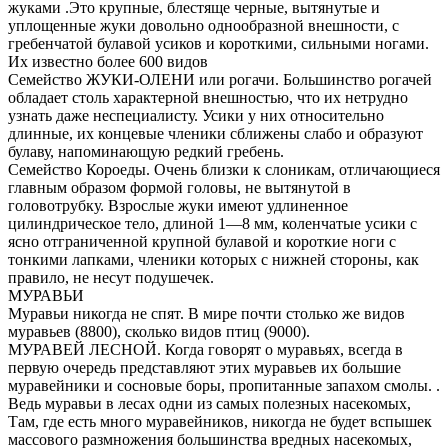
жуками .Это крупные, блестяще черные, вытянутые и
уплощенные жуки довольно однообразной внешности, с
гребенчатой булавой усиков и короткими, сильными ногами.
Их известно более 600 видов
Семейство ЖУКИ-ОЛЕНИ или рогачи. Большинство рогачей
обладает столь характерной внешностью, что их нетрудно
узнать даже неспециалисту. Усики у них относительно
длинные, их концевые членики сближены слабо и образуют
булаву, напоминающую редкий гребень.
Семейство Короеды. Очень близки к слоникам, отличающиеся
главным образом формой головы, не вытянутой в
головотрубку. Взрослые жуки имеют удлиненное
цилиндрическое тело, длиной 1—8 мм, коленчатые усики с
ясно отграниченной крупной булавой и короткие ноги с
тонкими лапками, членики которых с нижней стороны, как
правило, не несут подушечек.
МУРАВЬИ
Муравьи никогда не спят. В мире почти столько же видов
муравьев (8800), сколько видов птиц (9000).
МУРАВЕЙ ЛЕСНОЙ. Когда говорят о муравьях, всегда в
первую очередь представляют этих муравьев их большие
муравейники и сосновые боры, пропитанные запахом смолы. .
Ведь муравьи в лесах одни из самых полезных насекомых,
Там, где есть много муравейников, никогда не будет вспышек
массового размножения большинства вредных насекомых,