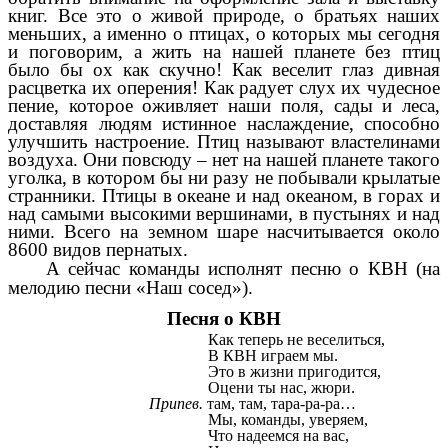
книг. Все это о живой природе, о братьях наших
меньших, а именно о птицах, о которых мы сегодня
и поговорим, а жить на нашей планете без птиц
было бы ох как скучно! Как веселит глаз дивная
расцветка их оперения! Как радует слух их чудесное
пение, которое оживляет наши поля, сады и леса,
доставляя людям истинное наслаждение, способно
улучшить настроение. Птиц называют властелинами
воздуха. Они повсюду – нет на нашей планете такого
уголка, в котором бы ни разу не побывали крылатые
странники. Птицы в океане и над океаном, в горах и
над самыми высокими вершинами, в пустынях и над
ними. Всего на земном шаре насчитывается около
8600 видов пернатых.
А сейчас команды исполнят песню о КВН (на
мелодию песни «Наш сосед»).
Песня о КВН
Как теперь не веселиться,
В КВН играем мы.
Это в жизни пригодится,
Оцени ты нас, жюри.
Припев.
там, там, тара-pa-pa…
Мы, команды, уверяем,
Что надеемся на вас,