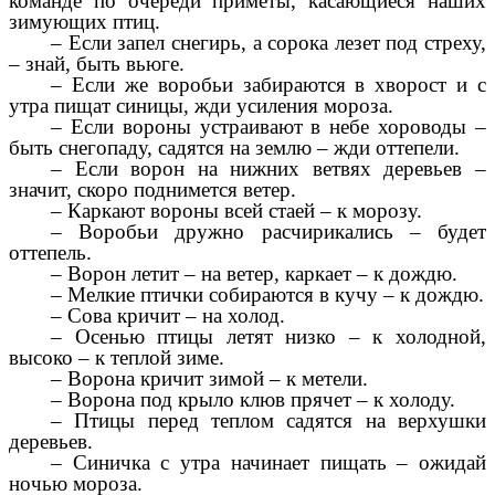
команде по очереди приметы, касающиеся наших
зимующих птиц.
– Если запел снегирь, а сорока лезет под стреху,
– знай, быть вьюге.
– Если же воробьи забираются в хворост и с
утра пищат синицы, жди усиления мороза.
– Если вороны устраивают в небе хороводы –
быть снегопаду, садятся на землю – жди оттепели.
– Если ворон на нижних ветвях деревьев –
значит, скоро поднимется ветер.
– Каркают вороны всей стаей – к морозу.
– Воробьи дружно расчирикались – будет
оттепель.
– Ворон летит – на ветер, каркает – к дождю.
– Мелкие птички собираются в кучу – к дождю.
– Сова кричит – на холод.
– Осенью птицы летят низко – к холодной,
высоко – к теплой зиме.
– Ворона кричит зимой – к метели.
– Ворона под крыло клюв прячет – к холоду.
– Птицы перед теплом садятся на верхушки
деревьев.
– Синичка с утра начинает пищать – ожидай
ночью мороза.