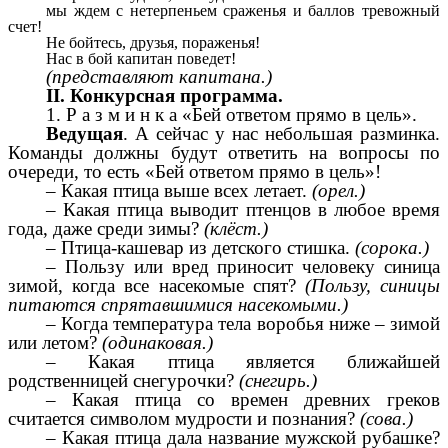
мы ждем с нетерпеньем сраженья и баллов тревожный
счет!
Не бойтесь, друзья, пораженья!
Нас в бой капитан поведет!
(представляют капитана.)
II. Конкурсная программа.
1. Р а з м и н к а «Бей ответом прямо в цель».
Ведущая
. А сейчас у нас небольшая разминка.
Команды должны будут ответить на вопросы по
очереди, то есть «Бей ответом прямо в цель»!
– Какая птица выше всех летает.
(орел.)
– Какая птица выводит птенцов в любое время
года, даже среди зимы?
(клёст.)
– Птица-кашевар из детского стишка.
(сорока.)
– Пользу или вред приносит человеку синица
зимой, когда все насекомые спят?
(Пользу, синицы
питаются спрятавшимися насекомыми.)
– Когда температура тела воробья ниже – зимой
или летом?
(одинаковая.)
– Какая птица является ближайшей
родственницей снегурочки?
(снегирь.)
– Какая птица со времен древних греков
считается символом мудрости и познания?
(сова.)
– Какая птица дала название мужской рубашке?