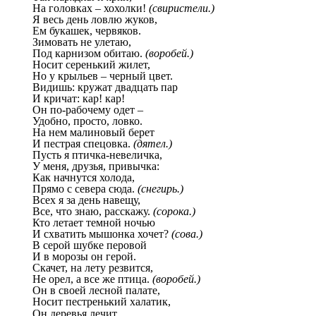
На головках – хохолки!
(свиристели.)
Я весь день ловлю жуков,
Ем букашек, червяков.
Зимовать не улетаю,
Под карнизом обитаю.
(воробей.)
Носит серенький жилет,
Но у крыльев – черный цвет.
Видишь: кружат двадцать пар
И кричат: кар! кар!
Он по-рабочему одет –
Удобно, просто, ловко.
На нем малиновый берет
И пестрая спецовка.
(дятел.)
Пусть я птичка-невеличка,
У меня, друзья, привычка:
Как начнутся холода,
Прямо с севера сюда.
(снегирь.)
Всех я за день навещу,
Все, что знаю, расскажу.
(сорока.)
Кто летает темной ночью
И схватить мышонка хочет?
(сова.)
В серой шубке перовой
И в морозы он герой.
Скачет, на лету резвится,
Не орел, а все же птица.
(воробей.)
Он в своей лесной палате,
Носит пестренький халатик,
Он деревья лечит,