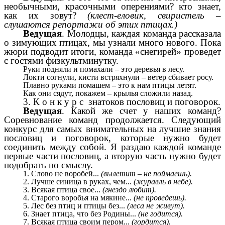
необычными, красочными оперениями? кто знает,
как их зовут?
(клест-еловик, свиристель –
слушаются репортажи об этих птицах.)
Ведущая
. Молодцы, каждая команда рассказала
о зимующих птицах, мы узнали много нового. Пока
жюри подводит итоги, команда «снегирей» проведет
с гостями физкультминутку.
Руки подняли и помахали – это деревья в лесу.
Локти согнули, кисти встряхнули – ветер сбивает росу.
Плавно руками помашем – это к нам птицы летят.
Как они сядут, покажем – крылья сложили назад.
3. К о н к у р с знатоков пословиц и поговорок.
Ведущая
. Какой же счет у наших команд?
Соревнование команд продолжается. Следующий
конкурс для самых внимательных на лучшие знания
пословиц и поговорок, которые нужно будет
соединить между собой. Я раздаю каждой команде
первые части пословиц, а вторую часть нужно будет
подобрать по смыслу.
1. Слово не воробей...
(вылетит – не поймаешь).
2. Лучше синица в руках, чем...
(журавль в небе).
3. Всякая птица свое...
(гнездо любит).
4. Старого воробья на мякине...
(не проведешь).
5. Лес без птиц и птицы без...
(леса не живут).
6. Знает птица, что без Родины...
(не годится).
7. Всякая птица своим пером...
(гордится).