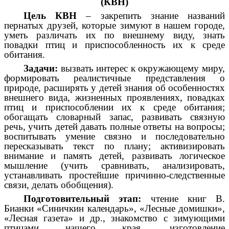
(КВН)
Цель КВН
– закрепить знание названий
пернатых друзей, которые зимуют в нашем городе,
уметь различать их по внешнему виду, знать
повадки птиц и приспособленность их к среде
обитания.
Задачи:
вызвать интерес к окружающему миру,
формировать реалистичные представления о
природе, расширять у детей знания об особенностях
внешнего вида, жизненных проявлениях, повадках
птиц и приспособлении их к среде обитания;
обогащать словарный запас, развивать связную
речь, учить детей давать полные ответы на вопросы;
воспитывать умение связно и последовательно
пересказывать текст по плану; активизировать
внимание и память детей, развивать логическое
мышление (учить сравнивать, анализировать,
устанавливать простейшие причинно-следственные
связи, делать обобщения).
Подготовительный этап:
чтение книг В.
Бианки «Синичкин календарь», «Лесные домишки»,
«Лесная газета» и др., знакомство с зимующими
птицами нашего края, изготовление