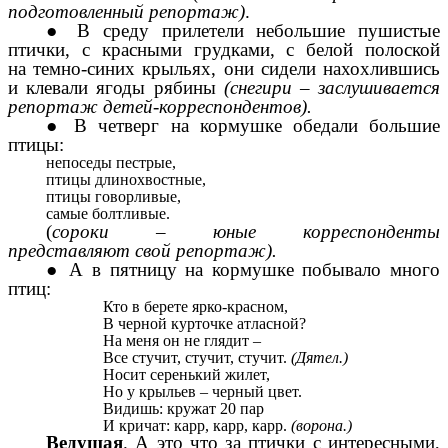
подготовленный репортаж)
.
● В среду прилетели небольшие пушистые
птички, с красными грудками, с белой полоской
на
темно-синих крыльях, они сидели нахохлившись
и клевали ягоды рябины
(снегири – заслушивается
репортаж детей-корреспондентов).
● В четверг на кормушке обедали большие
птицы:
непоседы пестрые,
птицы длинохвостные,
птицы
говорливые,
самые болтливые.
(
сороки
–
юные корреспонденты
представляют свой репортаж).
● А в пятницу на кормушке побывало много
птиц:
Кто в берете ярко-красном,
В черной курточке атласной?
На меня он не глядит –
Все стучит, стучит, стучит.
(Дятел.)
Носит серенький жилет,
Но у крыльев – черный цвет.
Видишь: кружат 20 пар
И кричат: карр, карр, карр.
(ворона.)
Ведущая
. А это что за птички с интересными,