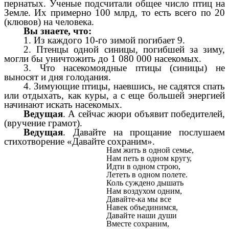
пернатых. Ученые подсчитали общее число птиц на
Земле. Их примерно 100 млрд, то есть всего по 20
(клювов) на человека.
Вы знаете, что:
1. Из каждого 10-го зимой погибает 9.
2. Птенцы одной синицы, погибшей за зиму,
могли бы уничтожить до 1 080 000 насекомых.
3. Что насекомоядные птицы (синицы) не
выносят и дня голодания.
4. Зимующие птицы, наевшись, не садятся спать
или отдыхать, как куры, а с еще большей энергией
начинают искать насекомых.
Ведущая
. А сейчас жюри объявит победителей,
(вручение грамот).
Ведущая
. Давайте на прощание послушаем
стихотворение «Давайте сохраним».
Нам жить в одной семье,
Нам петь в одном кругу,
Идти в одном строю,
Лететь в одном полете.
Коль суждено дышать
Нам воздухом одним,
Давайте-ка мы все
Навек объединимся,
Давайте наши души
Вместе сохраним,