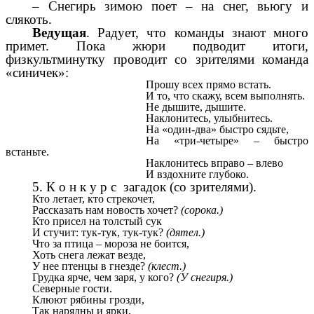
– Снегирь зимою поет – на снег, вьюгу и
слякоть.
Ведущая
. Радует, что команды знают много
примет. Пока жюри подводит итоги,
физкультминутку проводит со зрителями команда
«синичек»:
Прошу всех прямо встать.
И то, что скажу, всем выполнять.
Не дышите, дышите.
Наклонитесь, улыбнитесь.
На «один-два» быстро сядьте,
На «три-четыре» – быстро
встаньте.
Наклонитесь вправо – влево
И вздохните глубоко.
5. К о н к у р с загадок (со зрителями).
Кто летает, кто стрекочет,
Рассказать нам новость хочет?
(сорока.)
Кто присел на толстый сук
И стучит: тук-тук, тук-тук?
(дятел.)
Что за птица – мороза не боится,
Хоть снега лежат везде,
У нее птенцы в гнезде?
(клест.)
Грудка ярче, чем заря, у кого?
(У снегиря.)
Северные гости.
Клюют рябины грозди,
Так нарядны и ярки,