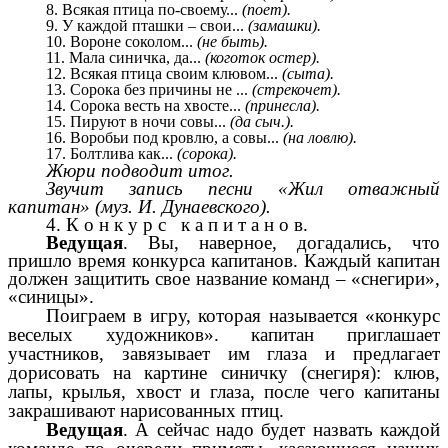
8. Всякая птица по-своему...
(поет).
9. У каждой пташки – свои...
(замашки).
10. Вороне соколом...
(не быть).
11. Мала синичка, да...
(коготок остер).
12. Всякая птица своим клювом...
(сыта).
13. Сорока без причины не ...
(стрекочет).
14. Сорока весть на хвосте...
(принесла).
15. Пируют в ночи совы...
(да сыч.).
16. Воробьи под кровлю, а совы...
(на ловлю).
17. Болтлива как...
(сорока).
Жюри подводит итог.
Звучит запись песни «Жил отважный
капитан» (муз. И. Дунаевского).
4. К о н к у р с к а п и т а н о в.
Ведущая
. Вы, наверное, догадались, что
пришло время конкурса капитанов. Каждый капитан
должен защитить свое название команд – «снегири»,
«синицы».
Поиграем в игру, которая называется «конкурс
веселых художников». капитан приглашает
участников, завязывает им глаза и предлагает
дорисовать на картине синичку (снегиря): клюв,
лапы, крылья, хвост и глаза, после чего капитаны
закрашивают нарисованных птиц.
Ведущая
. А сейчас надо будет назвать каждой