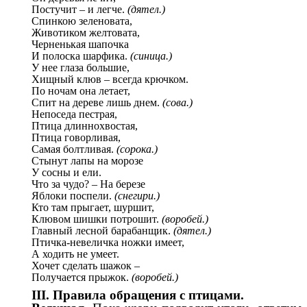
Постучит – и легче.
(дятел.)
Спинкою зеленовата,
Животиком желтовата,
Черненькая шапочка
И полоска шарфика.
(синица.)
У нее глаза большие,
Хищный клюв – всегда крючком.
По ночам она летает,
Спит на дереве лишь днем.
(сова.)
Непоседа пестрая,
Птица длиннохвостая,
Птица говорливая,
Самая болтливая.
(сорока.)
Стынут лапы на морозе
У сосны и ели.
Что за чудо? – На березе
Яблоки поспели.
(снегири.)
Кто там прыгает, шуршит,
Клювом шишки потрошит.
(воробей.)
Главный лесной барабанщик.
(дятел.)
Птичка-невеличка ножки имеет,
А ходить не умеет.
Хочет сделать шажок –
Получается прыжок.
(воробей.)
III. Правила обращения с птицами.