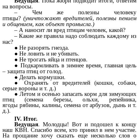
Ведущая
. Пока жюри подводит итоги, ответим
на вопросы.
– Чем же полезны человеку
птицы?
(уничтожают вредителей, полезны пением
и общением, как объект промысла.)
– А наносит ли вред птицам человек, какой?
– Какие же правила надо соблюдать каждому из
нас?
● Не разорять гнезда.
● Не ловить и не убивать.
● Не трогать яйца и птенцов.
● Подкармливать в зимнее время, главная цель
– защита птиц от голод.
● Делать кормушки.
● Охранять от вредителей (кошки, собаки,
серые вороны и т. д.)
● Летом и осенью запасать корм для зимующих
птиц (семена березы, ольхи, репейника,
ягоды
рябины, калины, семена от арбузов, дынь и т.
д.).
IV. Итог.
Ведущая
. Молодцы! Вот и подошел к концу
наш КВН. Спасибо всем, кто принял в нем участие.
На прощание хочу сказать еще несколько слов о