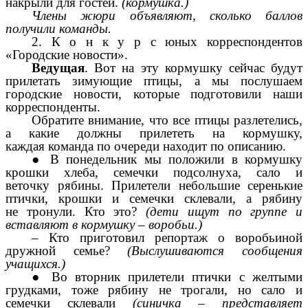
накрыли для гостей.
(кормушка.)
Члены жюри объявляют, сколько баллов
получили команды.
2. К о н к у р с юных корреспондентов
«Городские новости».
Ведущая
. Вот на эту кормушку сейчас будут
прилетать зимующие птицы, а мы послушаем
городские
новости, которые подготовили наши
корреспонденты.
Обратите внимание, что все птицы разлетелись,
а какие должны прилететь на кормушку,
каждая
команда по очереди находит по описанию.
● В понедельник мы положили в кормушку
крошки хлеба, семечки подсолнуха, сало и
веточку
рябины. Прилетели небольшие серенькие
птички, крошки и семечки склевали, а рябину
не
тронули. Кто это?
(дети ищут по группе и
вставляют в кормушку – воробьи.)
– Кто приготовил репортаж о воробьиной
дружной семье?
(Выслушиваются сообщения
учащихся.)
● Во вторник прилетели птички с желтыми
грудками, тоже рябину не трогали, но сало и
семечки
склевали
(синичка
–
представляет