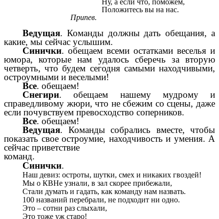
Ну, а если что, поможем,
Положитесь вы на нас.
Припев.
Ведущая
. Команды должны дать обещания, а
какие, мы сейчас услышим.
Синички
. обещаем всеми остатками веселья и
юмора, которые нам удалось сберечь за вторую
четверть, что будем сегодня самыми находчивыми,
остроумными и веселыми!
Все
. обещаем!
Снегири
. обещаем нашему мудрому и
справедливому жюри, что не сбежим со сцены, даже
если почувствуем превосходство соперников.
Все
. обещаем!
Ведущая
. Команды собрались вместе, чтобы
показать свое остроумие, находчивость и умения. А
сейчас приветствие
команд.
Синички
.
Наш девиз: остроты, шутки, смех и никаких гвоздей!
Мы о КВНе узнали, в зал скорее прибежали,
Стали думать и гадать, как команду нам назвать.
100 названий перебрали, не подходит ни одно.
Это – сотни раз слыхали,
Это тоже уж старо!