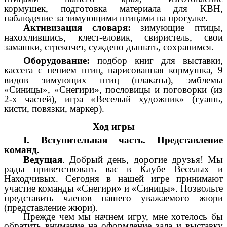
кормушек,
подготовка материала для КВН,
наблюдение за зимующими птицами на прогулке.
Активизация словаря:
зимующие птицы,
нахохлившись, клест-еловик, свиристель, свои
замашки, стрекочет, суждено дышать, сохранимся.
Оборудование:
подбор книг для выставки,
кассета с пением птиц, нарисованная кормушка, 9
видов зимующих птиц (плакаты), эмблемы
«Синицы», «Снегири», пословицы и поговорки (из
2-х частей), игра «Веселый художник» (гуашь,
кисти, повязки, маркер).
Ход игры
I. Вступительная часть. Представление
команд.
Ведущая
. Добрый день, дорогие друзья! Мы
рады приветствовать вас в Клубе Веселых и
Находчивых. Сегодня в нашей игре принимают
участие команды «Снегири» и «Синицы». Позвольте
представить членов нашего уважаемого жюри
(представление жюри).
Прежде чем мы начнем игру, мне хотелось бы
обратить внимание на оформление зала и выставку