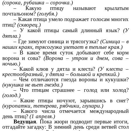
(сорока, рубашка – сорочка.)
– Какую птицу называют крылатым
почтальоном?
(голубя.)
– Какая птица умело подражает голосам многих
птиц?
(скворец.)
– У какой птицы самый длинный язык?
(У
дятла.)
– Где зимуют синица и трясогузка?
(Синица – в
наших краях, трясогузка улетает в теплые края.)
– В какое время суток добывают себе корм
ворона и сова?
(Ворона – утром и днем, сова –
ночью.)
– Какой клюв у дятла и клеста?
(У клеста –
крестообразный, у дятла – большой и крепкий.)
– Чем отличаются гнезда вороны и кукушки?
(кукушка не вьет гнезда.)
– Что птицам страшнее – голод или холод?
(голод.)
– Какие птицы ночуют, зарывшись в снег?
(куропатки, тетерева, рябчики, глухари.)
– Какого числа отмечается международный
день птиц?
(1 апреля.)
Ведущая
. Пока жюри подводит первые итоги,
отгадайте загадку:
В зимний день среди ветвей стол