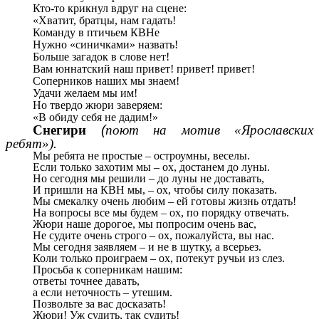
Кто-то крикнул вдруг на сцене:
«Хватит, братцы, нам гадать!
Команду в птичьем КВНе
Нужно «синичками» назвать!
Больше загадок в слове нет!
Вам юннатский наш привет! привет! привет!
Соперников наших мы знаем!
Удачи желаем мы им!
Но твердо жюри заверяем:
«В обиду себя не дадим!»
Снегири
(
поют на мотив «Ярославских
ребят»).
Мы ребята не простые – остроумны, веселы.
Если только захотим мы – ох, достанем до луны.
Но сегодня мы решили – до луны не доставать,
И пришли на КВН мы, – ох, чтобы силу показать.
Мы смекалку очень любим – ей готовы жизнь отдать!
На вопросы все мы будем – ох, по порядку отвечать.
Жюри наше дорогое, мы попросим очень вас,
Не судите очень строго – ох, пожалуйста, вы нас.
Мы сегодня заявляем – и не в шутку, а всерьез.
Коли только проиграем – ох, потекут ручьи из слез.
Просьба к соперникам нашим:
ответы точнее давать,
а если неточность – утешим.
Позвольте за вас досказать!
Жюри! Уж судить, так судить!