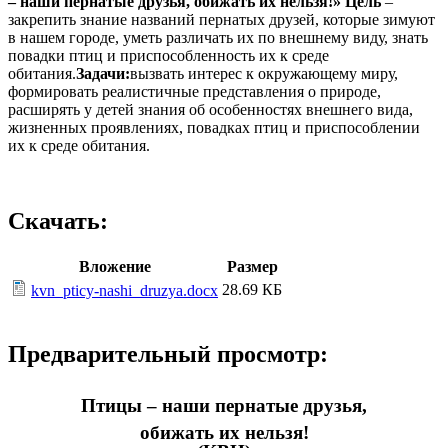
– наши пернатые друзья, обижать их нельзя!»
Цель
–
закрепить знание названий пернатых друзей, которые зимуют
в нашем городе, уметь различать их по внешнему виду, знать
повадки птиц и приспособленность их к среде
обитания.
Задачи:
вызвать интерес к окружающему миру,
формировать реалистичные представления о природе,
расширять у детей знания об особенностях внешнего вида,
жизненных проявлениях, повадках птиц и приспособлении
их к среде обитания.
Скачать:
Вложение
Размер
28.69 КБ
kvn_pticy-nashi_druzya.docx
Предварительный просмотр:
Птицы – наши пернатые друзья,
обижать их нельзя!