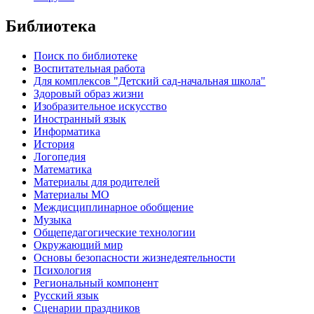
Библиотека
Поиск по библиотеке
Воспитательная работа
Для комплексов "Детский сад-начальная школа"
Здоровый образ жизни
Изобразительное искусство
Иностранный язык
Информатика
История
Логопедия
Математика
Материалы для родителей
Материалы МО
Междисциплинарное обобщение
Музыка
Общепедагогические технологии
Окружающий мир
Основы безопасности жизнедеятельности
Психология
Региональный компонент
Русский язык
Сценарии праздников