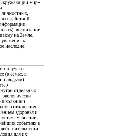
 «Окружающий мир»
и
е личностных,
бных действий;
 информации,
влять); воспитание
ивому на Земле,
, уважения к
ое наследие.
и получают
е (в семье, в
й и людьми)
ктер
внутри отдельных
о, экологически
е школьники
льного отношения к
шением здоровья и
ностям. У
своение
жнейших событиях в
 действительности
словия для их