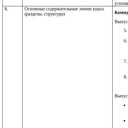
успешн
8.
Основные содержательные линии курса
Комму
(разделы, структура)
Выпус
Выпуск