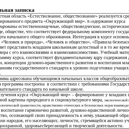
льная записка
тная область «Естествознание, обществознание» реализуется ср
рированного предмета «Окружающий мир».
одержание курса
В с
рированы
естественнонаучные, обществоведческие, исторические 
е, обществе, что соответствует федеральному компоненту госуд
рта начального общего образования. Интеграция в курсе основ
 «Человек и природа», «Человек и общество», «Правила безопа
яет представить младшим школьникам целостный и в то же вре
мира с его взаимосвязями и взаимозависимостями. Учебный мате
рамму курса, соответствует фундаментальному ядру содержания
и, концепции духовно-нравственного развития и воспитания мл
аниям государственного стандарта к уровню подготовки учащих
.
мма адресована обучающимся начальных классов общеобразова
 программа построена в соответствии с требованиями Государс
вательного стандарта по начальной школе.
изучения курса «Окружающий мир» – формирование у младших 
ной картины природного и социокультурного мира,
экологической 
ологической
грамотности, нравственно-этических и безопасных норм взаимоде
воспитание гармонично развитой, духовно-нравственной лично
;
тво, осознающей свою принадлежность к нему, уважающей обра
ии народов, его населяющих; личности, стремящейся активно уч
оохранной, здоровьесберегающей и творческой деятельности.