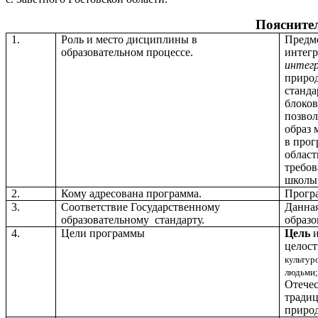
Поясните
1.
Роль и место дисциплины в
Предме
образовательном процессе.
интег
интег
природ
станда
блоков
позвол
образ 
в прог
област
требов
школы
2.
Кому адресована программа.
Програ
3.
Соответствие Государственному
Данная
образовательному стандарту.
образо
4.
Цели программы
Цель
целост
культур
людьми
Отечес
традиц
природ