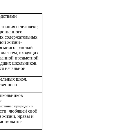
едствами
знания о человеке,
арственного
ных содержательных
сной жизни»
мя многогранный
риал тем, входящих
 данной предметной
адших школьников,
ся начальной
тельных школ.
твенного
школьников
и
йствия с природой и
сти, любящей своё
з жизни, нравы и
аствовать в