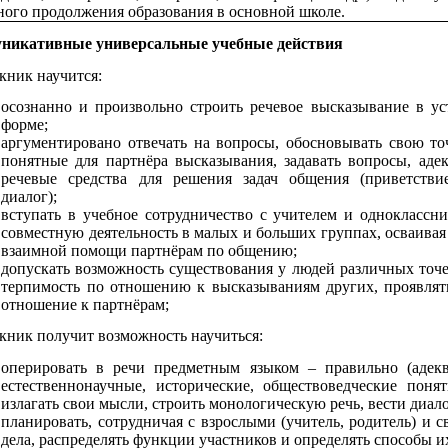
ого продолжения образования в основной школе.
никативные универсальные учебные действия
кник научится:
осознанно и произвольно строить речевое высказывание в у
форме;
аргументировано отвечать на вопросы, обосновывать свою точ
понятные для партнёра высказывания, задавать вопросы, адек
речевые средства для решения задач общения (приветствие
диалог);
вступать в учебное сотрудничество с учителем и одноклассни
совместную деятельность в малых и больших группах, осваива
взаимной помощи партнёрам по общению;
допускать возможность существования у людей различных точе
терпимость по отношению к высказываниям других, проявлят
отношение к партнёрам;
ник получит возможность научиться:
оперировать в речи предметным языком – правильно (адекв
естественнонаучные, исторические, обществоведческие поня
излагать свои мысли, строить монологическую речь, вести диало
планировать, сотрудничая с взрослыми (учитель, родитель) и 
дела, распределять функции участников и определять способы и