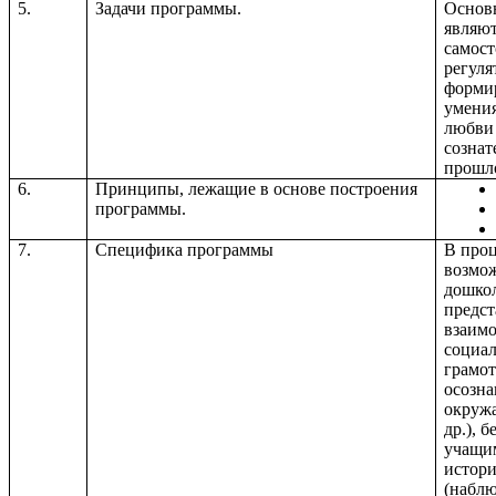
5.
Задачи программы.
Основ
являют
самост
регуля
форми
умения
любви 
сознат
прошло
6.
Принципы, лежащие в основе построения
программы.
7.
Специфика программы
В
проц
возмож
дошкол
предст
взаимо
социал
грамот
осозна
окружа
др.), 
учащим
истори
(наблю