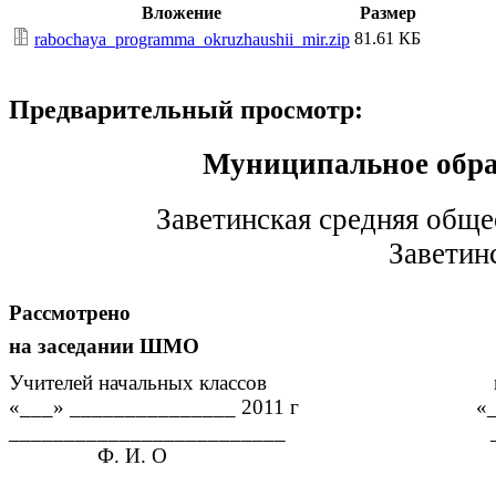
Вложение
Размер
81.61 КБ
rabochaya_programma_okruzhaushii_mir.zip
Предварительный просмотр:
Муниципальное образоват
Заветинская средняя общеобра
Заветинского р
Рассмотрено Сог
на заседании ШМО н
Учителей начальных классо
«___» _______________ 2011 г «
_________________________ 
Ф. И. О