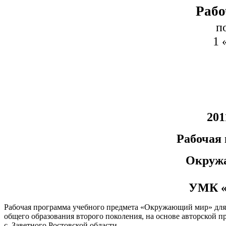
Рабо
п
1 «Б» кла
Составитель:
201
Рабочая прогр
Окружающий 
УМК «Гармон
Рабочая программа учебного предмета «Окружающий мир» для 1
общего образования второго поколения, на основе авторской
с. Заветного Ростовской области.