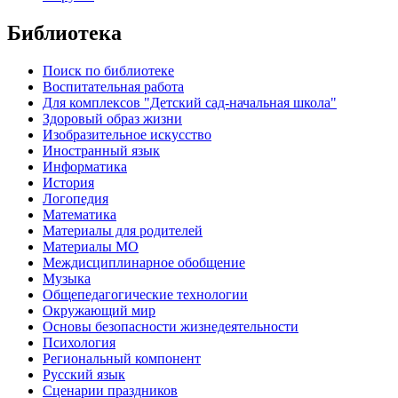
Библиотека
Поиск по библиотеке
Воспитательная работа
Для комплексов "Детский сад-начальная школа"
Здоровый образ жизни
Изобразительное искусство
Иностранный язык
Информатика
История
Логопедия
Математика
Материалы для родителей
Материалы МО
Междисциплинарное обобщение
Музыка
Общепедагогические технологии
Окружающий мир
Основы безопасности жизнедеятельности
Психология
Региональный компонент
Русский язык
Сценарии праздников