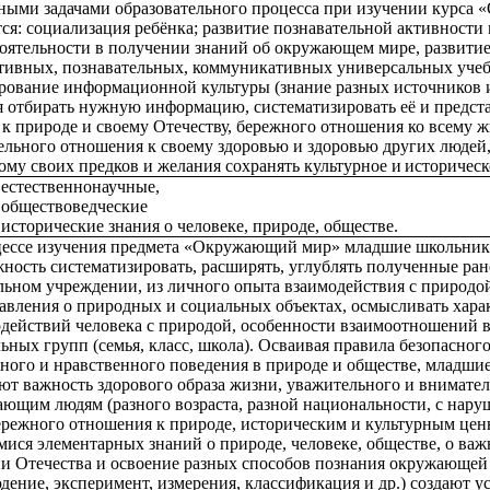
ными задачами образовательного процесса при изучении курса
ся: социализация ребёнка; развитие познавательной активности 
оятельности в получении знаний об окружающем мире, развити
тивных, познавательных, коммуникативных универсальных уче
рование информационной культуры (знание разных источников
 отбирать нужную информацию, систематизировать её и предста
к природе и своему Отечеству, бережного отношения ко всему ж
ельного отношения к своему здоровью и здоровью других людей
му своих предков и желания сохранять культурное и
историческ
естественнонаучные,
обществоведческие
исторические знания о человеке, природе, обществе.
ессе изучения
предмета «Окружающий мир»
младшие школьник
ность систематизировать, расширять, углублять полученные ране
ьном учреждении, из личного опыта взаимодействия с природо
авления о природных и социальных объектах,
осмысливать хара
действий человека с природой, особенности взаимоотношений 
ьных групп (семья, класс, школа). Осваивая правила безопасног
ного и нравственного поведения в природе и обществе, младши
ют важность здорового образа жизни, уважительного и внимате
ющим людям (разного возраста, разной национальности, с нару
бережного отношения к природе, историческим и культурным цен
ися элементарных знаний о природе, человеке, обществе, о ва
и Отечества и освоение разных способов познания окружающей
дение, эксперимент, измерения, классификация и др.) создают у