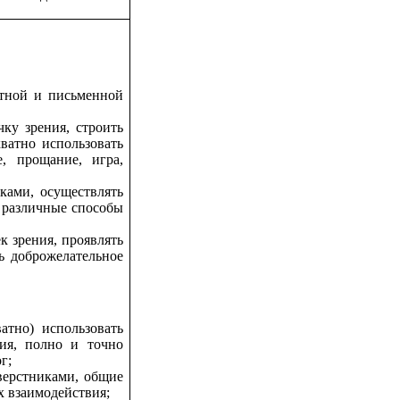
стной и письменной
ку зрения, строить
ватно использовать
, прощание, игра,
ками, осуществлять
я различные способы
к зрения, проявлять
ь доброжелательное
атно) использовать
тия, полно и точно
г;
сверстниками, общие
х взаимодействия;