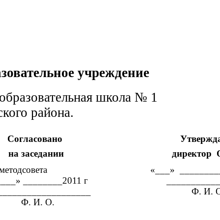
ельное учреждение
зовательная школа № 1
айона.
ласовано Утвержда
а заседании директор
в методсовета «___» _____
____» ________2011 г __________
___________________ Ф. И. О
 Ф. И. 