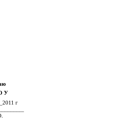
ю
 О У
____2011 г
_________
.
О.