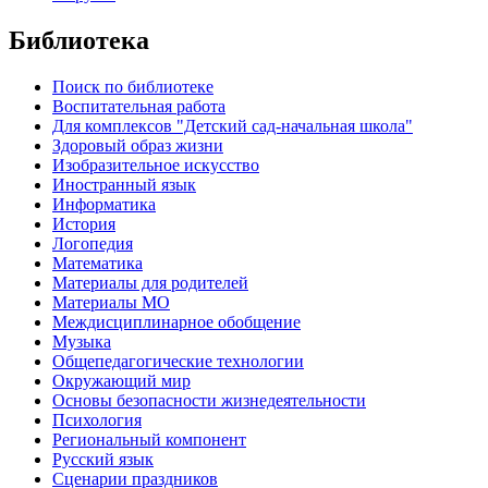
Библиотека
Поиск по библиотеке
Воспитательная работа
Для комплексов "Детский сад-начальная школа"
Здоровый образ жизни
Изобразительное искусство
Иностранный язык
Информатика
История
Логопедия
Математика
Материалы для родителей
Материалы МО
Междисциплинарное обобщение
Музыка
Общепедагогические технологии
Окружающий мир
Основы безопасности жизнедеятельности
Психология
Региональный компонент
Русский язык
Сценарии праздников