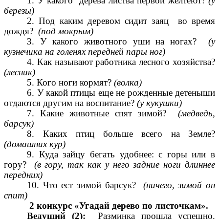
1. У какого дерева листва первой желтеют?
(у
березы)
2. Под каким деревом сидит заяц во время
дождя?
(под мокрым)
3. У какого животного уши на ногах?
(у
кузнечика на голенях передней пары ног)
4. Как называют работника лесного хозяйства?
(лесник)
5. Кого ноги кормят?
(волка)
6. У какой птицы еще не рожденные детеныши
отдаются другим на воспитание?
(у кукушки)
7. Какие животные спят зимой?
(медведь,
барсук)
8. Каких птиц больше всего на Земле?
(домашних кур)
9. Куда зайцу бегать удобнее: с горы или в
гору?
(в гору, так как у него задние ноги длиннее
передних)
10. Что ест зимой барсук?
(ничего, зимой он
спит)
2 конкурс «Угадай дерево по листочкам».
Ведущий (2):
Разминка прошла успешно.