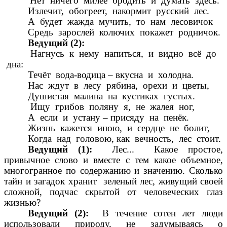
Нет ничего милее бродить и думать здесь.
Излечит, обогреет, накормит русский лес.
А будет жажда мучить, то нам лесовичок
Средь зарослей колючих покажет родничок.
Ведущий (2):
Нагнусь к нему напиться, и видно всё до
дна:
Течёт вода-водица – вкусна и холодна.
Нас ждут в лесу рябина, орехи и цветы,
Душистая малина на кустиках густых.
Ищу грибов поляну я, не жалея ног,
А если и устану – присяду на пенёк.
Жизнь кажется иною, и сердце не болит,
Когда над головою, как вечность, лес стоит.
Ведущий (1):
Лес... Какое простое,
привычное слово и вместе с тем какое объемное,
многогранное по содержанию и значению. Сколько
тайн и загадок хранит зеленый лес, живущий своей
сложной, подчас скрытой от человеческих глаз
жизнью?
Ведущий (2):
В течение сотен лет люди
использовали природу, не задумываясь о