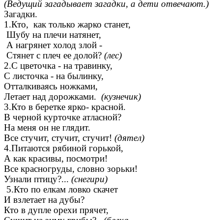
(Ведущий загадывает загадки, а дети отвечают.)
Загадки.
1.Кто, как только жарко станет,
Шубу на плечи натянет,
А нагрянет холод злой -
Стянет с плеч ее долой?
(лес)
2.С цветочка - на травинку,
С листочка - на былинку,
Отталкиваясь ножками,
Летает над дорожками.
(кузнечик)
3.Кто в беретке ярко- красной.
В черной курточке атласной?
На меня он не глядит.
Все стучит, стучит, стучит!
(дятел)
4.Питаются рябиной горькой,
А как красивы, посмотри!
Все красногруды, словно зорьки!
Узнали птицу?...
(снегири)
5.Кто по елкам ловко скачет
И взлетает на дубы?
Кто в дупле орехи прячет,