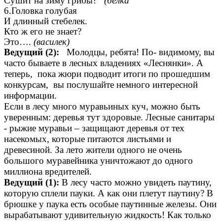
Сушит на зиму грибы?
(белка
6.Головка голубая
И длинный стебелек.
Кто ж его не знает?
Это….
(василек)
Ведущий (2):
Молодцы, ребята! По- видимому, вы
часто бываете в лесных владениях «Леснянки». А
теперь, пока жюри подводит итоги по прошедшим
конкурсам, вы послушайте немного интересной
информации.
Если в лесу много муравьиных куч, можно быть
уверенным: деревья тут здоровые. Лесные санитары
- рыжие муравьи – защищают деревья от тех
насекомых, которые питаются листьями и
древесиной. За лето жители одного не очень
большого муравейника уничтожают до одного
миллиона вредителей.
Ведущий (1):
В лесу часто можно увидеть паутину,
которую сплели пауки. А как они плетут паутину? В
брюшке у паука есть особые паутинные железы. Они
вырабатывают удивительную жидкость! Как только