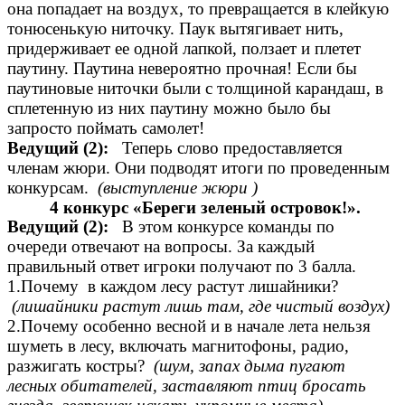
она попадает на воздух, то превращается в клейкую
тонюсенькую ниточку. Паук вытягивает нить,
придерживает ее одной лапкой, ползает и плетет
паутину. Паутина невероятно прочная! Если бы
паутиновые ниточки были с толщиной карандаш, в
сплетенную из них паутину можно было бы
запросто поймать самолет!
Ведущий (2):
Теперь слово предоставляется
членам жюри. Они подводят итоги по проведенным
конкурсам.
(выступление жюри )
4 конкурс «Береги зеленый островок!».
Ведущий (2):
В этом конкурсе команды по
очереди отвечают на вопросы. За каждый
правильный ответ игроки получают по 3 балла.
1.Почему в каждом лесу растут лишайники?
(лишайники растут лишь там, где чистый воздух)
2.Почему особенно весной и в начале лета нельзя
шуметь в лесу, включать магнитофоны, радио,
разжигать костры?
(шум, запах дыма пугают
лесных обитателей, заставляют птиц бросать