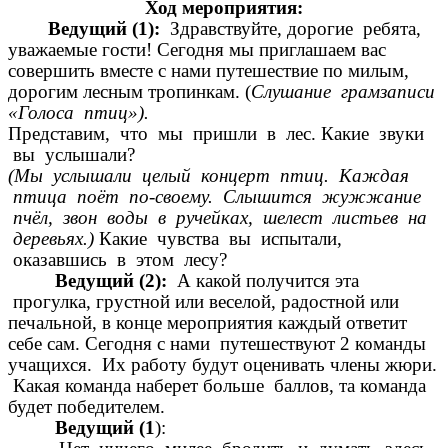
Ход мероприятия:
Ведущий (1):
Здравствуйте, дорогие ребята,
уважаемые гости! Сегодня мы приглашаем вас
совершить вместе с нами путешествие по милым,
дорогим лесным тропинкам. (
Слушание грамзаписи
«Голоса птиц»).
Представим, что мы пришли в лес. Какие звуки
вы услышали?
(Мы услышали целый концерт птиц. Каждая
птица поёт по-своему. Слышится жужжание
пчёл, звон воды в ручейках, шелест листьев на
деревьях.)
Какие чувства вы испытали,
оказавшись в этом лесу?
Ведущий (2):
А какой получится эта
прогулка, грустной или веселой, радостной или
печальной, в конце мероприятия каждый ответит
себе сам. Сегодня с нами путешествуют 2 команды
учащихся. Их работу будут оценивать члены жюри.
Какая команда наберет больше баллов, та команда
будет победителем.
Ведущий (1
):