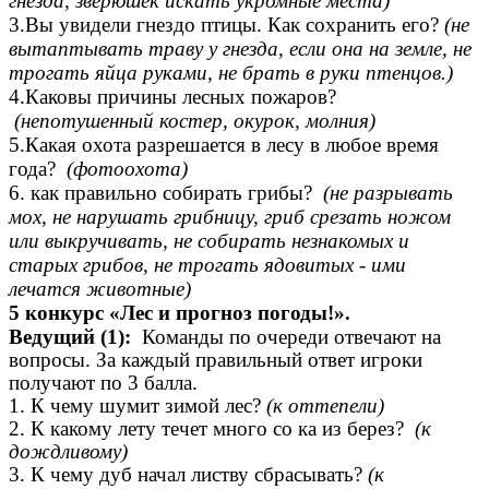
гнезда, зверюшек искать укромные места)
3.Вы увидели гнездо птицы. Как сохранить его?
(не
вытаптывать траву у гнезда, если она на земле, не
трогать яйца руками, не брать в руки птенцов.)
4.Каковы причины лесных пожаров?
(непотушенный костер, окурок, молния)
5.Какая охота разрешается в лесу в любое время
года?
(фотоохота)
6. как правильно собирать грибы?
(не разрывать
мох, не нарушать грибницу, гриб срезать ножом
или выкручивать, не собирать незнакомых и
старых грибов, не трогать ядовитых - ими
лечатся животные)
5 конкурс «Лес и прогноз погоды!».
Ведущий (1):
Команды по очереди отвечают на
вопросы. За каждый правильный ответ игроки
получают по 3 балла.
1. К чему шумит зимой лес?
(к оттепели)
2. К какому лету течет много со ка из берез?
(к
дождливому)
3. К чему дуб начал листву сбрасывать?
(к