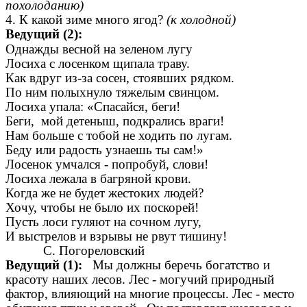
похолоданию)
4. К какой зиме много ягод?
(к холодной)
Ведущий (2):
Однажды весной на зеленом лугу
Лосиха с лосенком щипала траву.
Как вдруг из-за сосен, стоявших рядком.
По ним полыхнуло тяжелым свинцом.
Лосиха упала: «Спасайся, беги!
Беги, мой детеныш, подкрались враги!
Нам больше с тобой не ходить по лугам.
Беду или радость узнаешь ты сам!»
Лосенок умчался - попробуй, слови!
Лосиха лежала в багряной крови.
Когда же не будет жестоких людей?
Хочу, чтобы не было их поскорей!
Пусть лоси гуляют на сочном лугу,
И выстрелов и взрывы не рвут тишину!
С. Погореловский
Ведущий (1):
Мы должны беречь богатство и
красоту наших лесов. Лес - могучий природный
фактор, влияющий на многие процессы. Лес - место