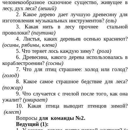
человекообразное сказочное существо, живущее в
лесу, дух леса?
(леший)
2. Какое дерево дает лучшую древесину для
изготовления музыкальных инструментов?
(ель)
3. Какая нить в лесу прочнее стальной
проволоки?
(паутина)
4. Листья, каких деревьев осенью краснеют?
(осины, рябины, клена)
5. Что теряет лось каждую зиму?
(рога)
6.
Древесина, какого дерева использовалась в
кораблестроении?
(сосны)
7. Что для птиц страшнее: холод или голод?
(голод)
8. Какое самое страшное бедствие для леса?
(пожар)
9. Что случается с пчелой после того, как она
ужалит?
(умирает)
10. Какая птица выводит птенцов зимой?
(клест)
Вопросы
для команды №2.
Ведущий (1):