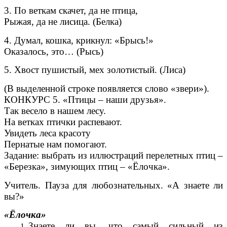
3. По веткам скачет, да не птица,
Рыжая, да не лисица. (Белка)
4. Думал, кошка, крикнул: «Брысь!»
Оказалось, это… (Рысь)
5. Хвост пушистый, мех золотистый. (Лиса)
(В выделенной строке появляется слово «звери»).
КОНКУРС 5. «Птицы – наши друзья».
Так весело в нашем лесу.
На ветках птички распевают.
Увидеть леса красоту
Пернатые нам помогают.
Задание: выбрать из иллюстраций перелетных птиц –
«Березка», зимующих птиц – «Ёлочка».
Учитель. Пауза для любознательных. «А знаете ли
вы?»
«Ёлочка»
Знаете ли вы, что самый сильный из