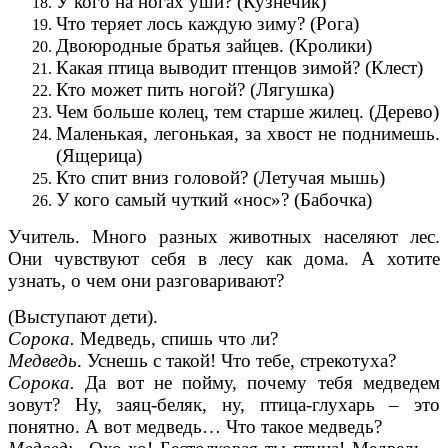
У кого на ногах уши? (Кузнечик)
Что теряет лось каждую зиму? (Рога)
Двоюродные братья зайцев. (Кролики)
Какая птица выводит птенцов зимой? (Клест)
Кто может пить ногой? (Лягушка)
Чем больше колец, тем старше жилец. (Дерево)
Маленькая, легонькая, за хвост не поднимешь.
(Ящерица)
Кто спит вниз головой? (Летучая мышь)
У кого самый чуткий «нос»? (Бабочка)
Учитель. Много разных животных населяют лес.
Они чувствуют себя в лесу как дома. А хотите
узнать, о чем они разговаривают?
(Выступают дети).
Сорока.
Медведь, спишь что ли?
Медведь
. Уснешь с такой! Что тебе, стрекотуха?
Сорока.
Да вот не пойму, почему тебя медведем
зовут? Ну, заяц-беляк, ну, птица-глухарь – это
понятно. А вот медведь… Что такое медведь?