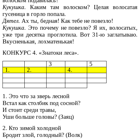
волоском подавилась?
Кукушка.
Каким там волоском? Целая волосатая
гусеница в горло попала.
Дятел.
Ах ты, бедная! Как тебе не повезло!
Кукушка.
Это почему не повезло? Я их, волосатых,
уже три десятка проглотила. Вот 31-ю заглатываю.
Вкусненькая, лохматенькая!
КОНКУРС 4. «Знатоки леса».
3
5
1.
2.
4.
1. Это что за зверь лесной
Встал как столбик под сосной?
И стоит среди травы,
Уши больше головы? (Заяц)
2. Кто зимой холодной
Бродит злой, голодный? (Волк)