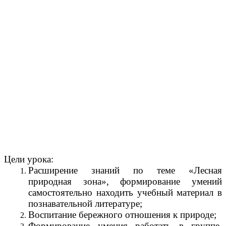
миру.2 класс.
Тема: «По лесным
тропинкам»
2011
Учитель начальных классов
МБОУ Видновской СОШ №2
Мареева Ольга Николаевна
Цели урока:
Расширение знаний по теме «Лесная
природная зона», формирование умений
самостоятельно находить учебный материал в
познавательной литературе;
Воспитание бережного отношения к природе;
Формирование умения работать в группе,