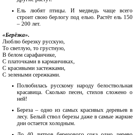
Ель любят птицы. И медведь чаще всего
строит свою берлогу под елью. Растёт ель 150
– 200 лет.
«Берёзка».
Люблю березку русскую,
То светлую, то грустную,
В белом сарафанчике,
С платочками в карманчиках,
С красивыми застежками,
С зелеными сережками.
Полюбилась русскому народу белоствольная
красавица. Сколько песен, стихов сложено о
ней!
Береза – одно из самых красивых деревьев в
лесу. Белый ствол березы даже в самые жаркие
дни остается холодным.
До 40 литров березового сока одно дерево