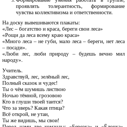
проявлять толерантность, формирование
чувства коллективизма и ответственности.
На доску вывешиваются плакаты:
«Лес – богатство и краса, береги свои леса»
«Рощи да леса всему краю краса»
«Много леса – не губи, мало леса – береги, нет леса
– посади».
«Люби лес, люби природу – будешь вечно мил
народу».
Учитель.
Здравствуй, лес, зелёный лес,
Полный сказок и чудес!
Ты о чём шумишь листвою
Ночью тёмной, грозовою
Кто в глуши твоей таится?
Что за зверь? Какая птица?
Всё открой, не утаи,
Ты же видишь, мы свои!
Перед нами две команды: «Березка» и «Ёлочка».