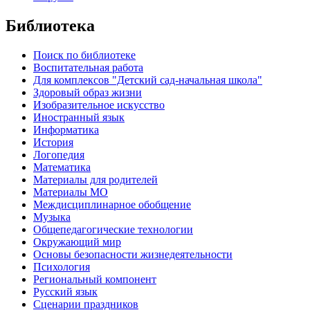
Библиотека
Поиск по библиотеке
Воспитательная работа
Для комплексов "Детский сад-начальная школа"
Здоровый образ жизни
Изобразительное искусство
Иностранный язык
Информатика
История
Логопедия
Математика
Материалы для родителей
Материалы МО
Междисциплинарное обобщение
Музыка
Общепедагогические технологии
Окружающий мир
Основы безопасности жизнедеятельности
Психология
Региональный компонент
Русский язык
Сценарии праздников