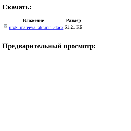
Скачать:
Вложение
Размер
61.21 КБ
urok_mareeva_okr.mir_.docx
Предварительный просмотр:
Конспект
обобщающего
урока –
соревнования по
окружающему