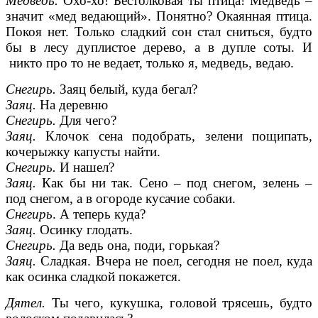
Медведь.
Охо-хо! Бестолковая ты птица! Медведь –
значит «мед ведающий». Понятно? Окаянная птица.
Покоя нет. Только сладкий сон стал сниться, будто
бы в лесу дуплистое дерево, а в дупле соты. И
никто про то не ведает, только я, медведь, ведаю.
Снегирь.
Заяц белый, куда бегал?
Заяц.
На деревню
Снегирь.
Для чего?
Заяц.
Клочок сена подобрать, зелени пощипать,
кочерыжку капусты найти.
Снегирь.
И нашел?
Заяц.
Как бы ни так. Сено – под снегом, зелень –
под снегом, а в огороде кусачие собаки.
Снегирь
. А теперь куда?
Заяц.
Осинку глодать.
Снегирь.
Да ведь она, поди, горькая?
Заяц.
Сладкая. Вчера не поел, сегодня не поел, куда
как осинка сладкой покажется.
Дятел.
Ты чего, кукушка, головой трясешь, будто